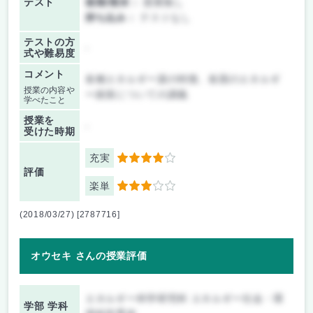
テスト
後期/期末：
授業無し
持ち込み：
テストなし
テストの方
-
式や難易度
コメント
各種エネルギー源の特徴、各国のエネルギ
授業の内容や
ー政策についての講義
学べたこと
授業を
-
受けた時期
充実
4
評価
楽単
3
(2018/03/27) [2787716]
オウセキ さんの授業評価
エネルギー科学研究科 エネルギー社会・環
学部 学科