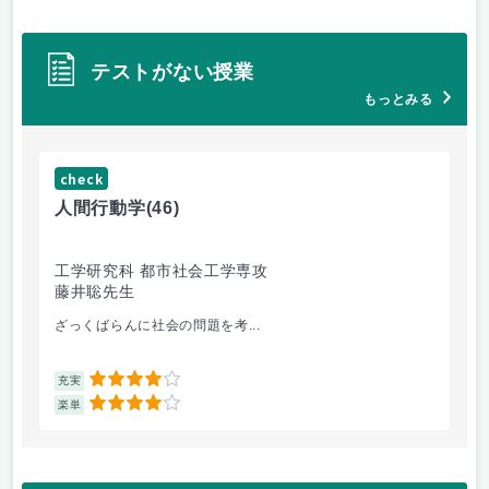
テストがない授業
もっとみる
check
ch
人間行動学
(46)
人
工学研究科 都市社会工学専攻
工
藤井聡先生
藤
ざっくばらんに社会の問題を考...
人
4
充実
充
4
楽単
楽