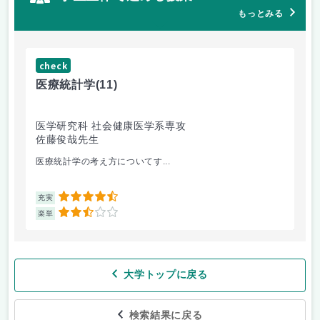
もっとみる
check
ch
医療統計学
(11)
運
医学研究科 社会健康医学系専攻
人
佐藤俊哉先生
林
医療統計学の考え方についてす...
か
4.5
充実
充
2.5
楽単
楽
大学トップに戻る
検索結果に戻る