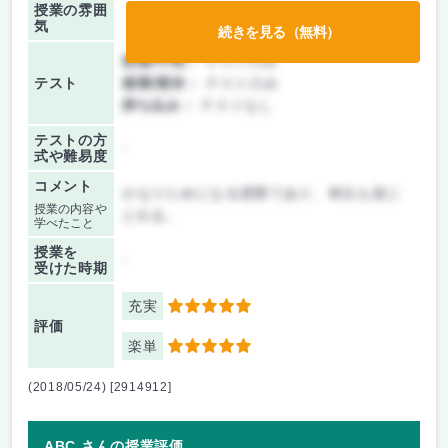
授業の雰囲
気
続きを見る（無料）
前期/中間：
テストのみ
テスト
後期/期末：
テストのみ
持ち込み：
テストなし
テストの方
-
式や難易度
コメント
かなりためになる授業であり、単位も楽に
授業の内容や
とれる。
学べたこと
授業を
-
受けた時期
充実
5
評価
楽単
5
(2018/05/24) [2914912]
ABC さんの授業評価