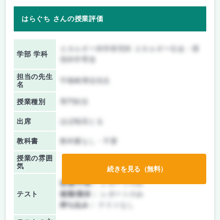
はらぐち さんの授業評価
エネルギー科学研究科 エネルギー社会・環
学部 学科
境科学専攻
担当の先生
宇根崎博信先生
名
授業種別
専門科目
出席
ほぼ毎回とる
教科書
教科書なし・不要
授業の雰囲
気
続きを見る（無料）
前期/中間：
レポートのみ
テスト
後期/期末：
レポートのみ
持ち込み：
テストなし