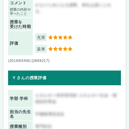
コメント
かなりためになる授業。単位は楽にとれ
授業の内容や
る。
学べたこと
授業を
-
受けた時期
充実
5
評価
楽単
5
(2018/05/08) [2889217]
Y さんの授業評価
エネルギー科学研究科 エネルギー社会・環
学部 学科
境科学専攻
担当の先生
宇根崎博信先生
名
授業種別
専門科目