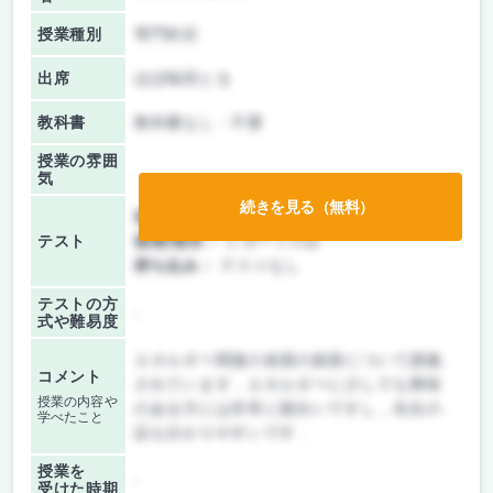
授業種別
専門科目
出席
ほぼ毎回とる
教科書
教科書なし・不要
授業の雰囲
気
続きを見る（無料）
前期/中間：
テスト・レポート両方なし
テスト
後期/期末：
レポートのみ
持ち込み：
テストなし
テストの方
-
式や難易度
エネルギー関連の各国の政策について講義
コメント
されています．エネルギーに少しでも興味
授業の内容や
のある方には非常に面白いですし，先生の
学べたこと
話も分かりやすいです．
授業を
-
受けた時期