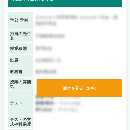
エネルギー科学研究科 エネルギー社会・環
学部 学科
境科学専攻
担当の先生
宇根崎博信先生
名
授業種別
専門科目
出席
ほぼ毎回とる
教科書
教科書必要
授業の雰囲
気
続きを見る（無料）
前期/中間：
テストのみ
テスト
後期/期末：
テストのみ
持ち込み：
テストなし
テストの方
-
式や難易度