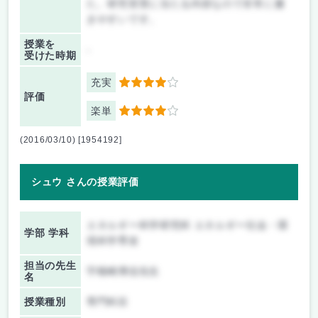
た。研究背景に当たる内容なので非常に書
きやすいです。
授業を
-
受けた時期
充実
4
評価
楽単
4
(2016/03/10) [1954192]
シュウ さんの授業評価
エネルギー科学研究科 エネルギー社会・環
学部 学科
境科学専攻
担当の先生
宇根崎博信先生
名
授業種別
専門科目