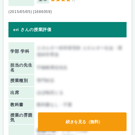
4
(2015/05/05) [1686059]
eri さんの授業評価
エネルギー科学研究科 エネルギー社会・環
学部 学科
境科学専攻
担当の先生
宇根崎博信先生
名
授業種別
専門科目
出席
ほぼ毎回とる
教科書
教科書なし・不要
授業の雰囲
気
続きを見る（無料）
前期/中間：
レポートのみ