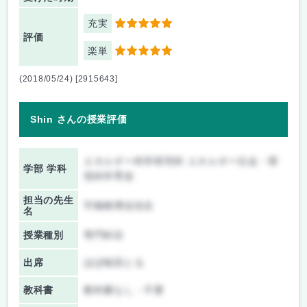
充実
5
評価
楽単
5
(2018/05/24) [2915643]
Shin さんの授業評価
エネルギー科学研究科 エネルギー社会・環
学部 学科
境科学専攻
担当の先生
宇根崎博信先生
名
授業種別
専門科目
出席
ほぼ毎回とる
教科書
教科書なし・不要