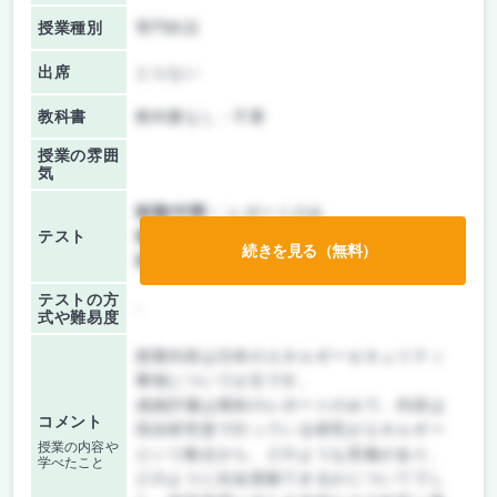
授業種別
専門科目
出席
とらない
教科書
教科書なし・不要
授業の雰囲
気
前期/中間：
レポートのみ
テスト
後期/期末：
レポートのみ
続きを見る（無料）
持ち込み：
テストなし
テストの方
-
式や難易度
授業内容は日本のエネルギーセキュリティ
事情についてが主です。
成績評価は期末のレポートのみで、内容は
コメント
現在研究室で行っている研究がエネルギー
授業の内容や
という観点から、どのような意義があり、
学べたこと
どのように社会貢献できるかについてでし