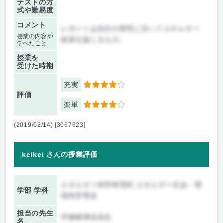
テストの方
-
式や難易度
コメント
レポートは自分の研究に沿ってエネルギー
授業の内容や
政策を論じるもの。
学べたこと
授業を
-
受けた時期
充実
4
評価
楽単
4
(2019/02/14) [3067623]
keikei さんの授業評価
エネルギー科学研究科 エネルギー社会・環
学部 学科
境科学専攻
担当の先生
宇根崎博信先生
名