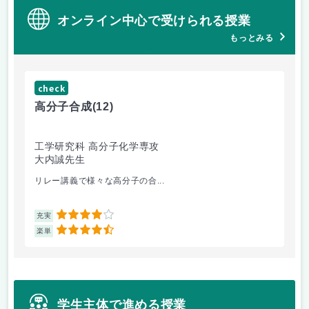
オンライン中心で受けられる授業
もっとみる
check
ch
高分子合成
(12)
医
工学研究科 高分子化学専攻
医
大内誠先生
佐
リレー講義で様々な高分子の合...
医
4
充実
充
4.5
楽単
楽
学生主体で進める授業