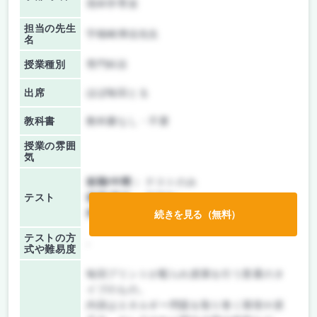
境科学専攻
担当の先生
宇根崎博信先生
名
授業種別
専門科目
出席
ほぼ毎回とる
教科書
教科書なし・不要
授業の雰囲
気
前期/中間：
テストのみ
テスト
後期/期末：
授業無し
持ち込み：
教科書ノート持ち込み不可
続きを見る（無料）
テストの方
-
式や難易度
毎回プリントが配られ授業を行う普通のタ
イプのもの。
内容はエネルギー問題を取り巻く環境や原