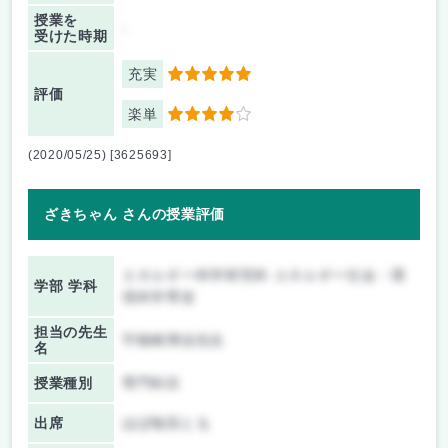
授業を
-
受けた時期
充実
5
評価
楽単
4
(2020/05/25) [3625693]
ざきちゃん さんの授業評価
エネルギー科学研究科 エネルギー社会・環
学部 学科
境科学専攻
担当の先生
宇根崎博信先生
名
授業種別
専門科目
出席
ほぼ毎回とる