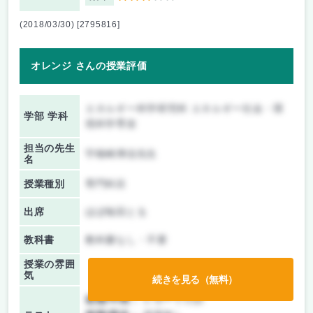
(2018/03/30) [2795816]
オレンジ さんの授業評価
エネルギー科学研究科 エネルギー社会・環
学部 学科
境科学専攻
担当の先生
宇根崎博信先生
名
授業種別
専門科目
出席
ほぼ毎回とる
教科書
教科書なし・不要
授業の雰囲
気
続きを見る（無料）
前期/中間：
レポートのみ