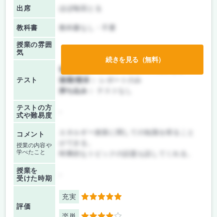
出席
ほぼ毎回とる
教科書
教科書なし・不要
授業の雰囲
気
続きを見る（無料）
前期/中間：
テスト・レポート両方なし
テスト
後期/期末：
レポートのみ
持ち込み：
テストなし
テストの方
-
式や難易度
エネルギー政策に関しての知識を得ること
コメント
ができる。
授業の内容や
学べたこと
時事的なトピックの話題も話してくれる。
授業を
-
受けた時期
充実
5
評価
楽単