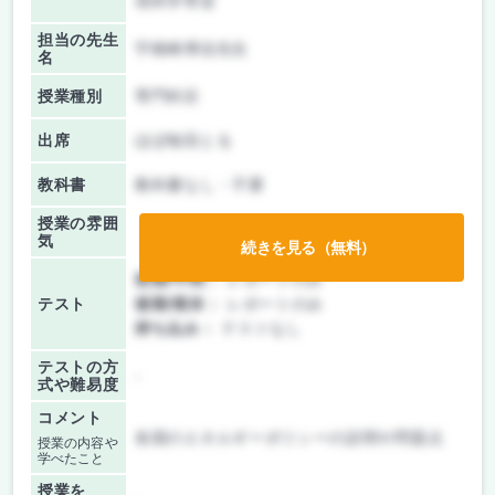
境科学専攻
担当の先生
宇根崎博信先生
名
授業種別
専門科目
出席
ほぼ毎回とる
教科書
教科書なし・不要
授業の雰囲
気
続きを見る（無料）
前期/中間：
レポートのみ
テスト
後期/期末：
レポートのみ
持ち込み：
テストなし
テストの方
-
式や難易度
コメント
各国のエネルギーポリシーの説明や問題点
授業の内容や
学べたこと
授業を