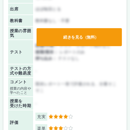
出席
ほぼ毎回とる
教科書
教科書なし・不要
授業の雰囲
気
続きを見る（無料）
前期/中間：
テスト・レポート両方なし
テスト
後期/期末：
レポートのみ
持ち込み：
テストなし
テストの方
-
式や難易度
コメント
期末レポート一発で評価される、分量そこ
授業の内容や
そこ
学べたこと
授業を
-
受けた時期
充実
4
評価
楽単
3