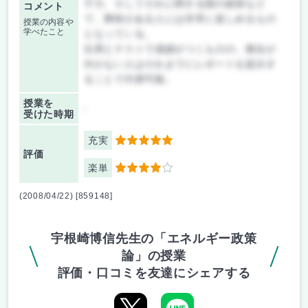
子力、そしてそれに関する国の政策など
コメント
で、興味がある人には非常に楽しめるもの
授業の内容や
学べたこと
となっている。
出席とテストで成績がつくものの、都合が
付かない人はそれまでにレポートを提出す
ることで代替可能。
授業を
-
受けた時期
充実
5
評価
楽単
4
(2008/04/22) [859148]
宇根崎博信先生の「エネルギー政策
論」の授業
評価・口コミを友達にシェアする