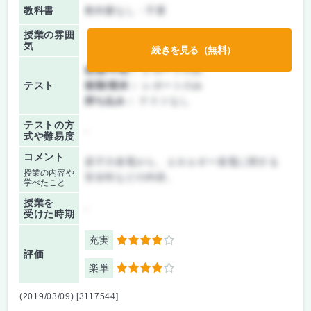
教科書
教科書なし・不要
授業の雰囲
気
続きを見る（無料）
前期/中間：
レポートのみ
テスト
後期/期末：
レポートのみ
持ち込み：
テストなし
テストの方
-
式や難易度
コメント
原子力発電から、エネルギー発電に関する
授業の内容や
安全性などの内容。
学べたこと
授業を
-
受けた時期
充実
4
評価
楽単
4
(2019/03/09) [3117544]