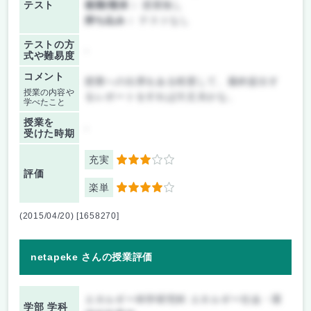
テスト
後期/期末：
授業無し
持ち込み：
テストなし
テストの方
-
式や難易度
コメント
授業への出席をある程度して、最終提出す
授業の内容や
るレポートをすれば大丈夫かな。
学べたこと
授業を
-
受けた時期
充実
3
評価
楽単
4
(2015/04/20) [1658270]
netapeke さんの授業評価
エネルギー科学研究科 エネルギー社会・環
学部 学科