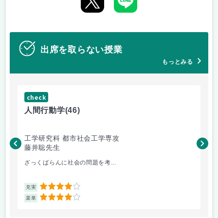
出席を取らない授業
もっとみる
check
ch
人間行動学
(46)
人
工学研究科 都市社会工学専攻
工
藤井聡先生
藤
ざっくばらんに社会の問題を考...
土
4
充実
充
4
楽単
楽