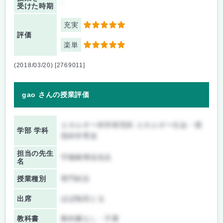
-
受けた時期
充実
5
評価
楽単
5
(2018/03/20) [2769011]
gao さんの授業評価
エネルギー科学研究科 エネルギー社会・環
学部 学科
境科学専攻
担当の先生
宇根崎博信先生
名
授業種別
専門科目
出席
ほぼ毎回とる
教科書
教科書なし・不要