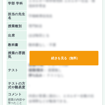
エネルギー科学研究科 エネルギー社会・環
学部 学科
境科学専攻
担当の先生
宇根崎博信先生
名
授業種別
専門科目
出席
ほぼ毎回とる
教科書
教科書なし・不要
授業の雰囲
気
続きを見る（無料）
前期/中間：
レポートのみ
テスト
後期/期末：
授業無し
持ち込み：
テストなし
テストの方
-
式や難易度
コメント
内容が普通に面白い。エネルギー全般の社
授業の内容や
会情勢などが勉強できる。
学べたこと