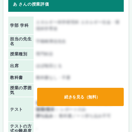
あ さんの授業評価
エネルギー科学研究科 エネルギー社会・環
学部 学科
境科学専攻
担当の先生
宇根崎博信先生
名
授業種別
専門科目
出席
ほぼ毎回とる
教科書
教科書なし・不要
授業の雰囲
気
続きを見る（無料）
前期/中間：
テスト・レポート両方なし
テスト
後期/期末：
レポートのみ
持ち込み：
教科書ノート持ち込み不可
テストの方
-
式や難易度