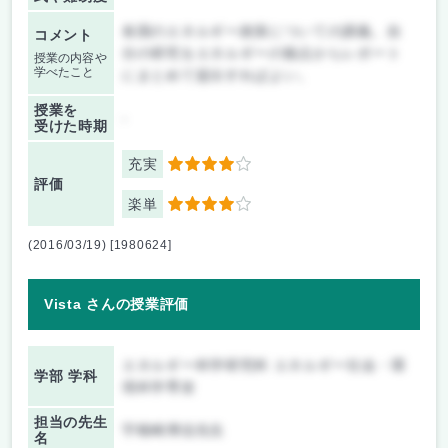
各国のエネルギー政策についての講義。自
コメント
分の研究をエネルギーの観点からレポート
授業の内容や
学べたこと
にまとめて提出すればよい。
授業を
-
受けた時期
充実
4
評価
楽単
4
(2016/03/19) [1980624]
Vista さんの授業評価
エネルギー科学研究科 エネルギー社会・環
学部 学科
境科学専攻
担当の先生
宇根崎博信先生
名