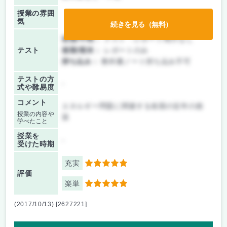
授業の雰囲
気
続きを見る（無料）
前期/中間：
テスト・レポート両方なし
テスト
後期/期末：
レポートのみ
持ち込み：
教科書ノート持ち込み不可
テストの方
-
式や難易度
コメント
エネルギー問題に関連する各国の近年の政
授業の内容や
策
学べたこと
授業を
-
受けた時期
充実
5
評価
楽単
5
(2017/10/13) [2627221]