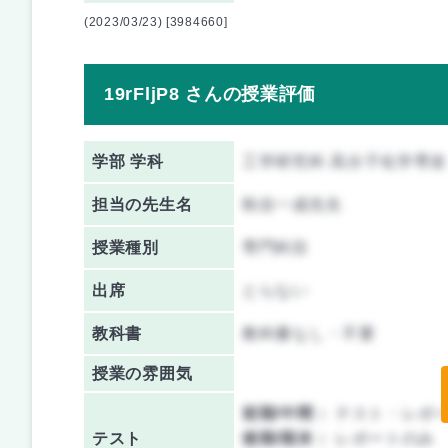
(2023/03/23) [3984660]
19rFljP8 さんの授業評価
学部 学科
工学研究科 高分子化学専攻
担当の先生名
秋吉一成先生
授業種別
専門科目
出席
とらない
教科書
教科書なし・不要
授業の雰囲気
前期/中間：
テスト・レポ
テスト
後期/期末：
レポートのみ