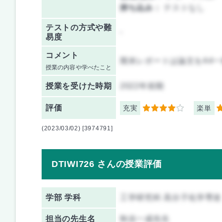
持ち込み：
テストなし
テストの方式や難
-
易度
コメント
期末レポートは論文をA4
授業の内容や学べたこと
授業を
受けた時期
2022年前期
評価
充実
楽単
4
4
(2023/03/02) [3974791]
DTIWI726 さんの授業評価
学部 学科
工学研究科 高分子化学専攻
担当の先生名
秋吉一成先生