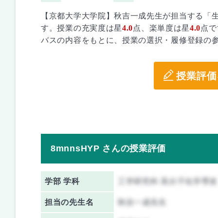
【京都大学大学院】秋吉一成先生が担当する「
す。授業の充実度は星
4.0
点、楽単度は星
4.0
点で
バスの内容をもとに、授業の選択・履修登録の
授業評価
8mnnsHYP さんの授業評価
学部 学科
工学研究科 高分子化学専攻
担当の先生名
秋吉一成先生