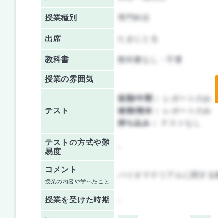
授業種別
専門科目
出席
たまにとる
教科書
教科書なし・不要
授業の雰囲気
前期/中間：
レポートのみ
テスト
後期/期末：
レポートのみ
持ち込み：
テストなし
テストの方式や難
-
易度
コメント
バイオマテリアルに関する
授業の内容や学べたこと
授業を
受けた時期
-