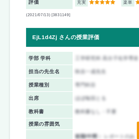
評価
充実
楽単
5
5
(2021/07/13) [3831149]
EjL1d4Zj さんの授業評価
学部 学科
工学研究科 高分子化学専攻
担当の先生名
秋吉一成先生
授業種別
専門科目
出席
ほぼ毎回とる
教科書
教科書なし・不要
授業の雰囲気
前期/中間：
レポートのみ