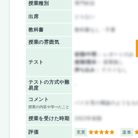
授業種別
専門科目
出席
とらない
教科書
教科書なし・不要
授業の雰囲気
前期/中間：
レポートのみ
テスト
後期/期末：
授業無し
持ち込み：
テストなし
テストの方式や難
-
易度
コメント
バイオ系の概論のようなも
授業の内容や学べたこと
授業を
受けた時期
2022年前期
評価
充実
楽単
5
5