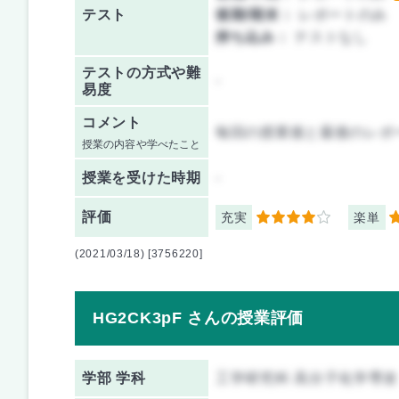
テスト
後期/期末：
レポートのみ
持ち込み：
テストなし
テストの方式や難
-
易度
コメント
毎回の授業後と最後のレポ
授業の内容や学べたこと
授業を
受けた時期
-
評価
充実
楽単
4
5
(2021/03/18) [3756220]
HG2CK3pF さんの授業評価
学部 学科
工学研究科 高分子化学専攻