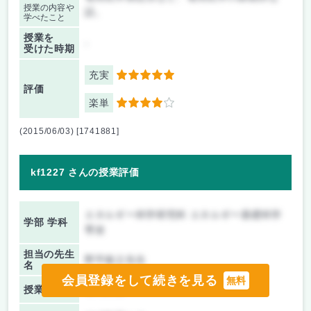
授業の内容や
話。
学べたこと
授業を
-
受けた時期
充実
5
評価
楽単
4
(2015/06/03) [1741881]
kf1227 さんの授業評価
エネルギー科学研究科 エネルギー基礎科学
学部 学科
専攻
担当の先生
野平俊之先生
名
会員登録をして続きを見る
無料
授業種別
専門科目