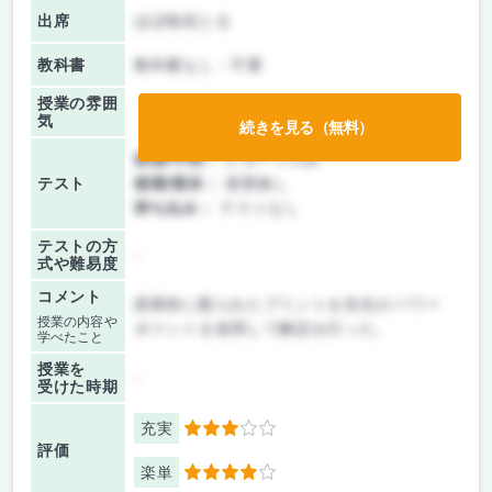
出席
ほぼ毎回とる
教科書
教科書なし・不要
授業の雰囲
気
続きを見る（無料）
前期/中間：
レポートのみ
テスト
後期/期末：
授業無し
持ち込み：
テストなし
テストの方
-
式や難易度
コメント
授業前に配られたプリントを先生がパワー
授業の内容や
ポイントを使用して解説を行った。
学べたこと
授業を
-
受けた時期
充実
3
評価
楽単
4