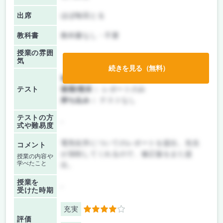
出席
ほぼ毎回とる
教科書
教科書なし・不要
授業の雰囲
気
続きを見る（無料）
前期/中間：
レポートのみ
テスト
後期/期末：
レポートのみ
持ち込み：
テストなし
テストの方
-
式や難易度
電気化学についてのレポートを提出。先生
コメント
が添削してくれるので、修正版をまた提
授業の内容や
学べたこと
出。
授業を
-
受けた時期
充実
4
評価