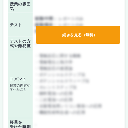
授業の雰囲
気
前期/中間：
レポートのみ
テスト
後期/期末：
レポートのみ
持ち込み：
テストなし
続きを見る（無料）
テストの方
-
式や難易度
・電極反応に関する概略
・電極電位と熱力学
・電極反応の速度論
・ポテンシャルステップ法
コメント
・ポテンシャルスウィープ法
授業の内容や
・カレントステップ法
学べたこと
・燃料電池への応用
・二次電池への応用
・太陽電池用シリコン製造への応用
・機能性材料合成への応用
授業を
-
受けた時期