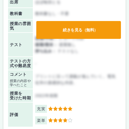
出席
ほぼ毎回とる
教科書
教科書なし・不要
授業の雰囲
気
続きを見る（無料）
前期/中間：
レポートのみ
テスト
後期/期末：
授業無し
持ち込み：
テストなし
テストの方
-
式や難易度
コメント
プリントに沿って講義が進んでいく。電気
授業の内容や
化学の基礎的な内容。
学べたこと
授業を
2022年前期
受けた時期
充実
5
評価
楽単
4