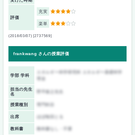
受けた時期
充実
4
評価
楽単
3
(2018/03/07) [2737569]
frankwang さんの授業評価
エネルギー科学研究科 エネルギー基礎科学
学部 学科
専攻
担当の先生
野平俊之先生
名
授業種別
専門科目
出席
ほぼ毎回とる
教科書
教科書なし・不要