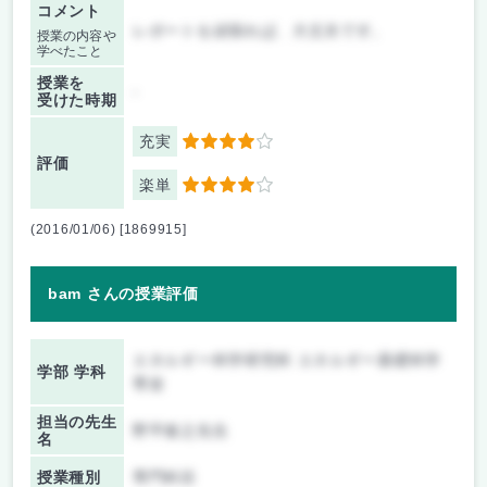
コメント
レポートを頑張れば、大丈夫です。
授業の内容や
学べたこと
授業を
-
受けた時期
充実
4
評価
楽単
4
(2016/01/06) [1869915]
bam さんの授業評価
エネルギー科学研究科 エネルギー基礎科学
学部 学科
専攻
担当の先生
野平俊之先生
名
授業種別
専門科目