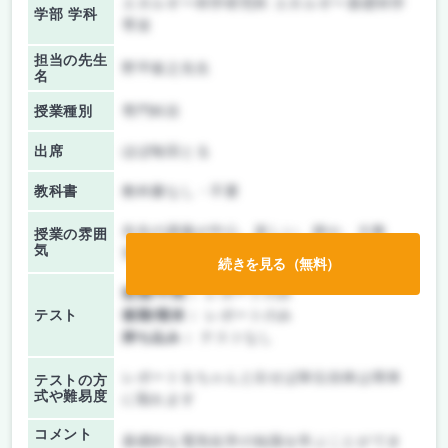
エネルギー科学研究科 エネルギー基礎科学
学部 学科
専攻
担当の先生
野平俊之先生
名
授業種別
専門科目
出席
ほぼ毎回とる
教科書
教科書なし・不要
先生の講義が中心、楽しい、静か、大教
授業の雰囲
気
室、オフライン中心
続きを見る（無料）
前期/中間：
レポートのみ
テスト
後期/期末：
レポートのみ
持ち込み：
テストなし
レポートをちゃんと出せば単位自体は簡単
テストの方
式や難易度
に取れます
コメント
基礎的な電気化学の知識を学ぶことができ