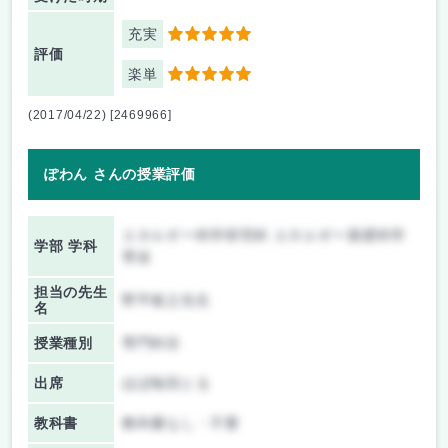
充実
5
評価
楽単
5
(2017/04/22) [2469966]
ぽわん さんの授業評価
エネルギー科学研究科 エネルギー基礎科学
学部 学科
専攻
担当の先生
野平俊之先生
名
授業種別
専門科目
出席
ほぼ毎回とる
教科書
教科書なし・不要