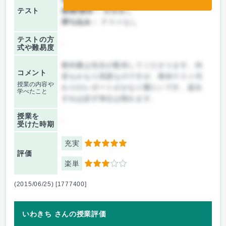
テスト
後期/期末：
授業無し
持ち込み：
テストなし
テストの方
-
式や難易度
教科書は先生が配布してくださります。内
コメント
容もかなり高度なのですが、期末テスト代
授業の内容や
わりのレポートがかなり重たいです。提出
学べたこと
すれば必ず単位は取れます。
授業を
-
受けた時期
充実
5
評価
楽単
3
(2015/06/25) [1777400]
いわきち さんの授業評価