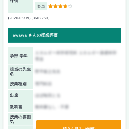
評価
楽単
4
(2020/05/09) [3602753]
awawa さんの授業評価
エネルギー科学研究科 エネルギー基礎科学
学部 学科
専攻
担当の先生
野平俊之先生
名
授業種別
専門科目
出席
ほぼ毎回とる
教科書
教科書なし・不要
授業の雰囲
気
続きを見る（無料）