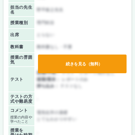
担当の先生
野平俊之先生
名
授業種別
専門科目
出席
とらない
教科書
教科書なし・不要
授業の雰囲
気
続きを見る（無料）
前期/中間：
テスト・レポート両方なし
テスト
後期/期末：
レポートのみ
持ち込み：
テストなし
テストの方
-
式や難易度
コメント
電気化学の基礎
授業の内容や
とてもわかりやすい
学べたこと
授業を
-