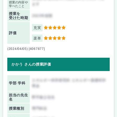
授業の内容や
ます
学べたこと
授業を
2023年前期
受けた時期
充実
5
評価
楽単
5
(2024/04/05) [4067877]
かかう さんの授業評価
エネルギー科学研究科 エネルギー基礎科学
学部 学科
専攻
担当の先生
野平俊之先生
名
授業種別
専門科目