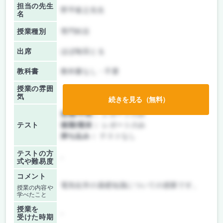
担当の先生
野平俊之先生
名
授業種別
専門科目
出席
ほぼ毎回とる
教科書
教科書なし・不要
授業の雰囲
気
続きを見る（無料）
前期/中間：
レポートのみ
テスト
後期/期末：
レポートのみ
持ち込み：
テストなし
テストの方
-
式や難易度
コメント
電気化学の基礎知識についての授業です。
授業の内容や
学べたこと
授業を
-
受けた時期