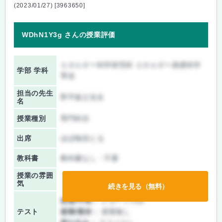
(2023/01/27) [3963650]
WDhN1Y3g さんの授業評価
エネルギー科学研究科 エネルギー基礎科学
学部 学科
専攻
担当の先生
野平俊之先生
名
授業種別
専門科目
出席
ほぼ毎回とる
教科書
教科書なし・不要
授業の雰囲
気
続きを見る（無料）
前期/中間：
レポートのみ
テスト
後期/期末：
授業無し