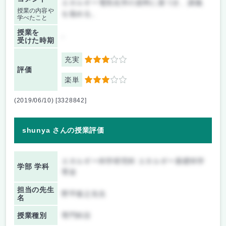
エネルギー電気化学の資料に基づき、講義
授業の内容や
を進める。
学べたこと
授業を
-
受けた時期
充実
3
評価
楽単
3
(2019/06/10) [3328842]
shunya さんの授業評価
エネルギー科学研究科 エネルギー基礎科学
学部 学科
専攻
担当の先生
野平俊之先生
名
授業種別
専門科目