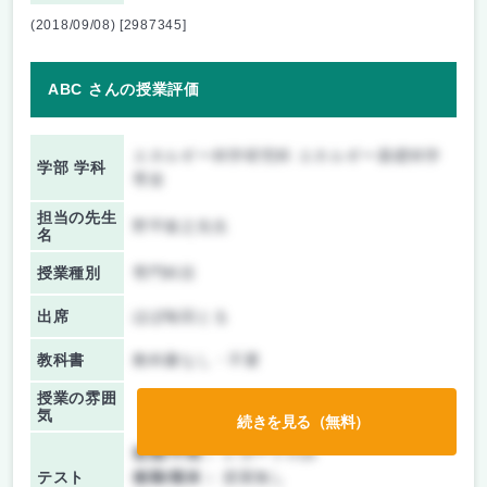
(2018/09/08) [2987345]
ABC さんの授業評価
エネルギー科学研究科 エネルギー基礎科学
学部 学科
専攻
担当の先生
野平俊之先生
名
授業種別
専門科目
出席
ほぼ毎回とる
教科書
教科書なし・不要
授業の雰囲
気
続きを見る（無料）
前期/中間：
レポートのみ
テスト
後期/期末：
授業無し