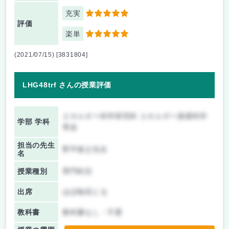
充実
5
評価
楽単
5
(2021/07/15) [3831804]
LHG48trf さんの授業評価
エネルギー科学研究科 エネルギー基礎科学
学部 学科
専攻
担当の先生
野平俊之先生
名
授業種別
専門科目
出席
ほぼ毎回とる
教科書
教科書なし・不要