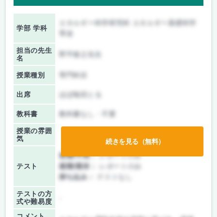
エネルギー科学研究科 エネルギー基礎科学
学部 学科
専攻
担当の先生
野平俊之先生
名
授業種別
専門科目
出席
ほぼ毎回とる
教科書
教科書なし・不要
授業の雰囲
気
続きを見る（無料）
前期/中間：
レポートのみ
テスト
後期/期末：
レポートのみ
持ち込み：
テストなし
テストの方
-
式や難易度
コメント