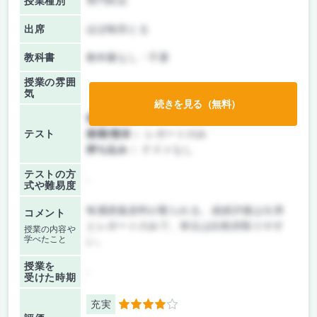
授業種別
専門科目
出席
ほぼ毎回とる
教科書
教科書なし・不要
授業の雰囲
気
続きを見る（無料）
前期/中間：
レポートのみ
テスト
後期/期末：
レポートのみ
持ち込み：
テストなし
テストの方
-
式や難易度
毎週講義資料が配られる。成績評価は出席
コメント
とレポートのみで、単位は比較的取りやす
授業の内容や
学べたこと
い。
授業を
-
受けた時期
充実
4