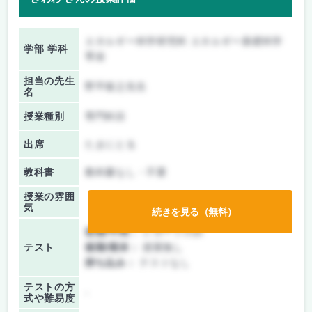
エネルギー科学研究科 エネルギー基礎科学
学部 学科
専攻
担当の先生
野平俊之先生
名
授業種別
専門科目
出席
たまにとる
教科書
教科書なし・不要
授業の雰囲
気
続きを見る（無料）
前期/中間：
レポートのみ
テスト
後期/期末：
授業無し
持ち込み：
テストなし
テストの方
-
式や難易度