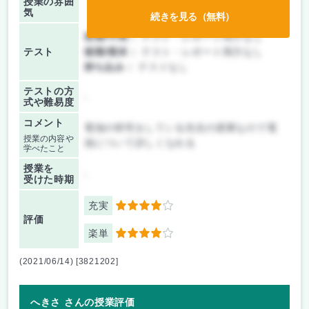
授業の雰囲
気
続きを見る（無料）
前期/中間：
テスト・レポート両方なし
テスト
後期/期末：
テスト・レポート両方なし
持ち込み：
テストなし
テストの方
-
式や難易度
コメント
電池の研究をしている先生の授業なので電
授業の内容や
池について詳しくなれる
学べたこと
授業を
-
受けた時期
充実
4
評価
楽単
4
(2021/06/14) [3821202]
へきさ さんの授業評価