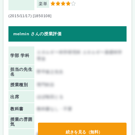
楽単
4
(2015/11/17) [1850108]
melmin さんの授業評価
エネルギー科学研究科 エネルギー基礎科学
学部 学科
専攻
担当の先生
野平俊之先生
名
授業種別
専門科目
出席
ほぼ毎回とる
教科書
教科書なし・不要
授業の雰囲
気
続きを見る（無料）
前期/中間：
レポートのみ