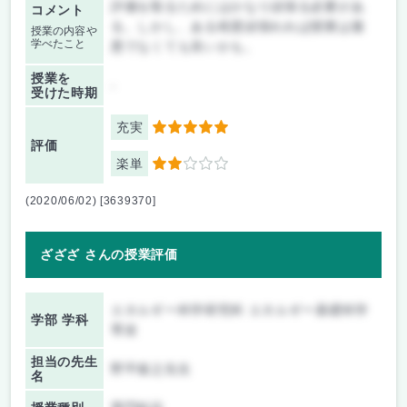
評価を取るためにはかなり頑張る必要があ
コメント
る。しかし、ある程度頑張れれば授業は最
授業の内容や
学べたこと
悪でなくても良いかも。
授業を
-
受けた時期
充実
5
評価
楽単
2
(2020/06/02) [3639370]
ざざざ さんの授業評価
エネルギー科学研究科 エネルギー基礎科学
学部 学科
専攻
担当の先生
野平俊之先生
名