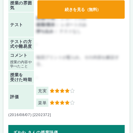
授業の雰囲
気
続きを見る（無料）
前期/中間：
レポートのみ
テスト
後期/期末：
レポートのみ
持ち込み：
テストなし
テストの方
-
式や難易度
コメント
毎回プリントが配られ、その内容を解説す
授業の内容や
る。
学べたこと
授業を
-
受けた時期
充実
4
評価
楽単
4
(2016/08/07) [2202372]
ざわわ さんの授業評価