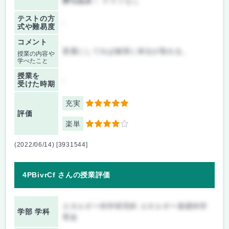
持ち込み：
テストなし
テストの方
-
式や難易度
コメント
普通にしてれば確実に単位が取れる。
授業の内容や
学べたこと
授業を
-
受けた時期
充実
5
評価
楽単
4
(2022/06/14) [3931544]
4PBivrCf さんの授業評価
エネルギー科学研究科 エネルギー基礎科学
学部 学科
専攻