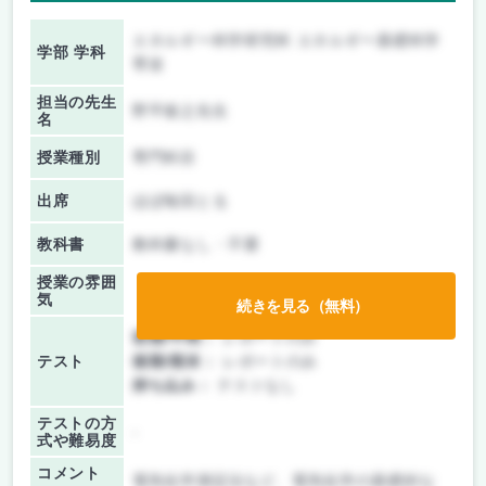
エネルギー科学研究科 エネルギー基礎科学
学部 学科
専攻
担当の先生
野平俊之先生
名
授業種別
専門科目
出席
ほぼ毎回とる
教科書
教科書なし・不要
授業の雰囲
気
続きを見る（無料）
前期/中間：
レポートのみ
テスト
後期/期末：
レポートのみ
持ち込み：
テストなし
テストの方
-
式や難易度
コメント
電気化学測定法など、電気化学の基礎的な