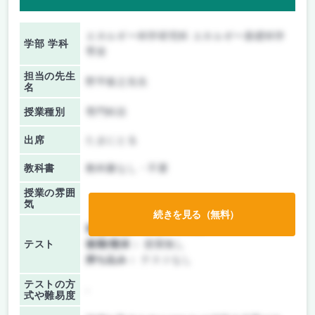
エネルギー科学研究科 エネルギー基礎科学
学部 学科
専攻
担当の先生
野平俊之先生
名
授業種別
専門科目
出席
たまにとる
教科書
教科書なし・不要
授業の雰囲
気
続きを見る（無料）
前期/中間：
レポートのみ
テスト
後期/期末：
授業無し
持ち込み：
テストなし
テストの方
-
式や難易度