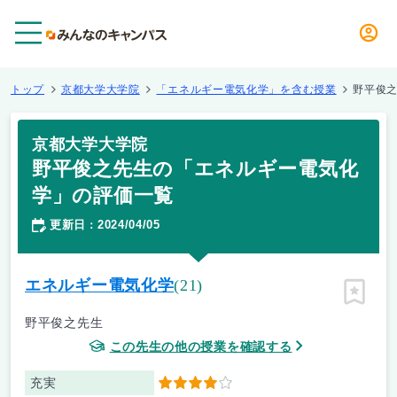
メニュー
トップ
京都大学大学院
「エネルギー電気化学」を含む授業
野平俊
京都大学大学院
野平俊之先生の「エネルギー電気化
学」の評価一覧
更新日
2024/04/05
：
エネルギー電気化学
(21)
ピン留
野平俊之先生
この先生の他の授業を確認する
充実
4