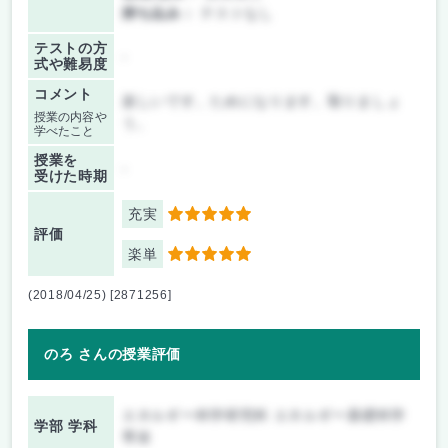
持ち込み：
テストなし
テストの方
-
式や難易度
コメント
楽しいです。ためになります。取りましょ
授業の内容や
う。
学べたこと
授業を
-
受けた時期
充実
5
評価
楽単
5
(2018/04/25) [2871256]
のろ さんの授業評価
エネルギー科学研究科 エネルギー基礎科学
学部 学科
専攻