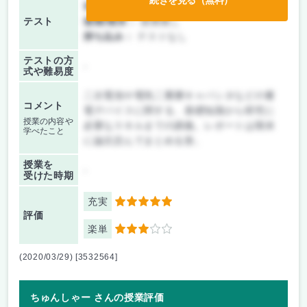
前期/中間：
レポートのみ
テスト
後期/期末：
授業無し
持ち込み：
テストなし
テストの方
-
式や難易度
二次電池や電気二重層キャパシタなどの蓄
コメント
電デバイスに関する、基礎知識から研究に
授業の内容や
必要なスキルまでの講義。レポートは期末
学べたこと
に論文読んでまとめる形。
授業を
-
受けた時期
充実
5
評価
楽単
3
(2020/03/29) [3532564]
ちゅんしゃー さんの授業評価