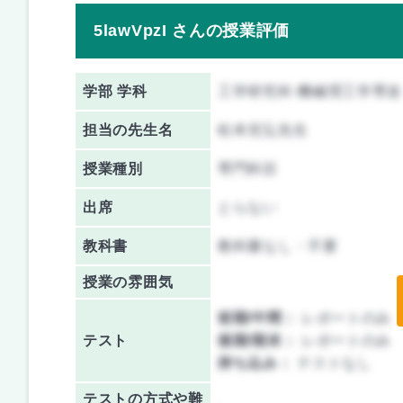
5lawVpzI さんの授業評価
学部 学科
工学研究科 機械理工学専攻
担当の先生名
松本充弘先生
授業種別
専門科目
出席
とらない
教科書
教科書なし・不要
授業の雰囲気
前期/中間：
レポートのみ
テスト
後期/期末：
レポートのみ
持ち込み：
テストなし
テストの方式や難