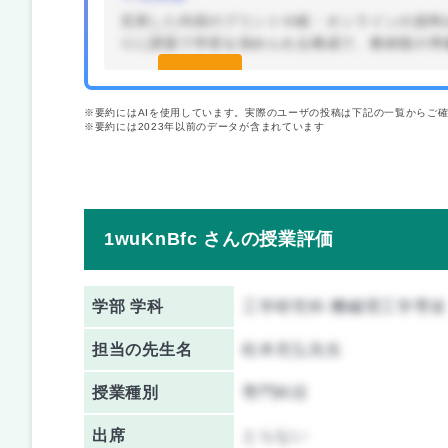
充実した内容のプリントや紙・オンラインの資料
りに課題で学習を深められる構成で、教材面の準
続きを見
る(無料)
※要約にはAIを使用しています。実際のユーザの投稿は下記の一覧からご
※要約には2023年以前のデータが含まれています
1wuKnBfc さんの授業評価
学部 学科
工学研究科 機械理工学専攻
担当の先生名
松本充弘先生
授業種別
専門科目
出席
とらない