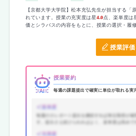
【京都大学大学院】松本充弘先生が担当する「
れています。授業の充実度は星
4.0
点、楽単度は
価とシラバスの内容をもとに、授業の選択・履
授業評価
授業要約
毎週の課題提出で確実に単位が取れる実
楽単度
毎週の小レポート提出を継続すれば単位取得が確
す。提出さえ続けられればよく、楽単度は高めで
充実度