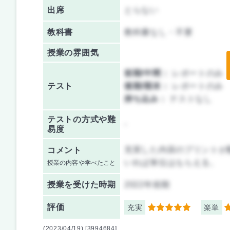
出席
とらない
教科書
教科書なし・不要
授業の雰囲気
前期/中間：
レポートのみ
テスト
後期/期末：
レポートのみ
持ち込み：
テストなし
テストの方式や難
-
易度
充実した内容のプリントが
コメント
いれば単位はもらえる。
授業の内容や学べたこと
授業を
受けた時期
2022年前期
評価
充実
楽単
5
5
(2023/04/19) [3994684]