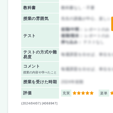
教科書
教科書なし・不要
授業の雰囲気
先生の講義が中心、楽しい
前期/中間：
レポートのみ
テスト
後期/期末：
レポートのみ
持ち込み：
テストなし
テストの方式や難
毎週課題を出せば、単位を
易度
コメント
毎週課題を出せば、単位を
授業の内容や学べたこと
授業を
受けた時期
2024年前期
評価
充実
楽単
5
1
(2024/04/07) [4068947]