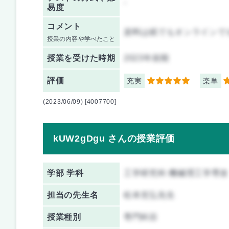
-
易度
コメント
資料は紙でもオンラインで
授業の内容や学べたこと
授業を
受けた時期
2023年前期
評価
充実
楽単
5
5
(2023/06/09) [4007700]
kUW2gDgu さんの授業評価
学部 学科
工学研究科 機械理工学専攻
担当の先生名
松本充弘先生
授業種別
専門科目