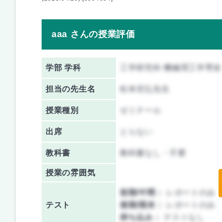
aaa さんの授業評価
学部 学科
工学研究科 機械理工学専攻
担当の先生名
松本充弘先生
授業種別
ゼミナール
出席
とらない
教科書
教科書なし・不要
授業の雰囲気
前期/中間：
レポートのみ
テスト
後期/期末：
レポートのみ
持ち込み：
テストなし