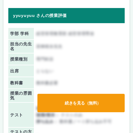
yyuyuyuu さんの授業評価
学部 学科
経営管理教育部 経営管理専攻
担当の先生
若林靖永先生
名
授業種別
専門科目
出席
とらない
教科書
教科書必要
授業の雰囲
気
続きを見る（無料）
前期/中間：
レポートのみ
テスト
後期/期末：
テストのみ
持ち込み：
教科書ノート持ち込み不可
テストの方