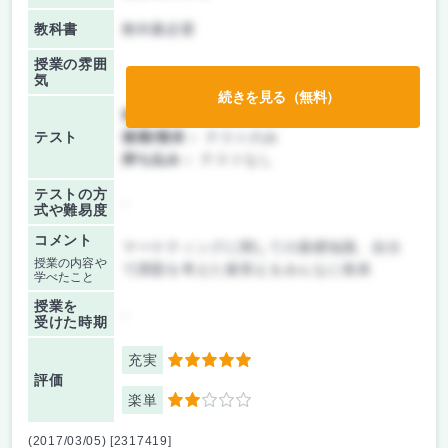
教科書
教科書必要
授業の雰囲
気
続きを見る（無料）
前期/中間：
レポートのみ
テスト
後期/期末：
テストのみ
持ち込み：
テストなし
テストの方
-
式や難易度
コメント
マーケティングに関しての基礎知識、自分
授業の内容や
で課題を考えた後答えをみんなに発表
学べたこと
授業を
-
受けた時期
充実
5
評価
楽単
2
(2017/03/05) [2317419]