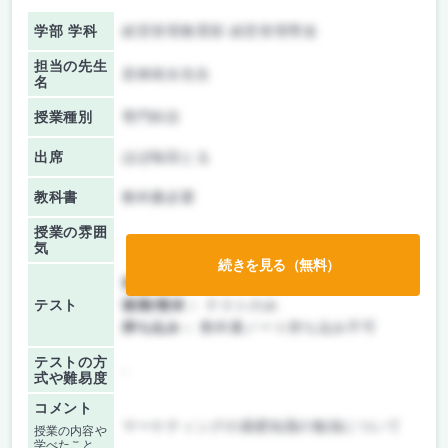
学部 学科
経営管理教育部 経営管理専攻
担当の先生
若林靖永先生
名
授業種別
専門科目
出席
ほぼ毎回とる
教科書
教科書必要
授業の雰囲
気
続きを見る（無料）
前期/中間：
レポートのみ
テスト
後期/期末：
テストのみ
持ち込み：
教科書ノート持ち込み不可
テストの方
-
式や難易度
コメント
マーケティングの基礎知識の勉強について
授業の内容や
学べたこと