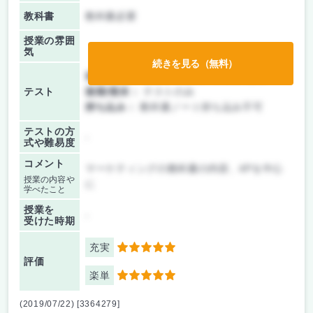
教科書
教科書必要
授業の雰囲
気
続きを見る（無料）
前期/中間：
テスト・レポート両方なし
テスト
後期/期末：
テストのみ
持ち込み：
教科書ノート持ち込み不可
テストの方
-
式や難易度
コメント
マーケティングの教科書の内容、4Pを中心
授業の内容や
に
学べたこと
授業を
-
受けた時期
充実
5
評価
楽単
5
(2019/07/22) [3364279]