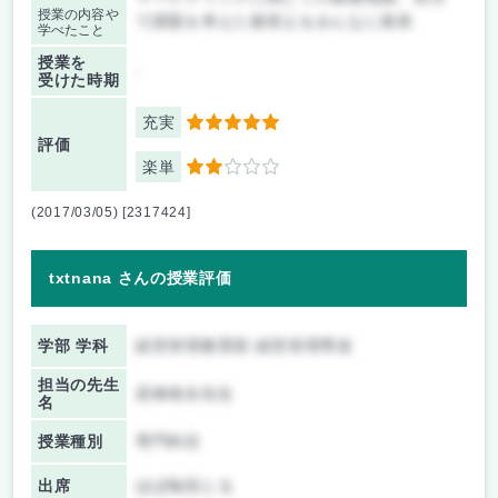
授業の内容や
で課題を考えた後答えをみんなに発表
学べたこと
授業を
-
受けた時期
充実
5
評価
楽単
2
(2017/03/05) [2317424]
txtnana さんの授業評価
学部 学科
経営管理教育部 経営管理専攻
担当の先生
若林靖永先生
名
授業種別
専門科目
出席
ほぼ毎回とる