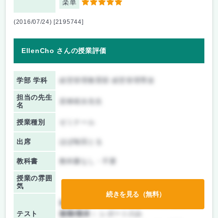
楽単
5
(2016/07/24) [2195744]
EllenCho さんの授業評価
学部 学科
経営管理教育部 経営管理専攻
担当の先生
若林靖永先生
名
授業種別
ゼミナール
出席
ほぼ毎回とる
教科書
教科書なし・不要
授業の雰囲
気
続きを見る（無料）
前期/中間：
テスト・レポート両方なし
テスト
後期/期末：
レポートのみ