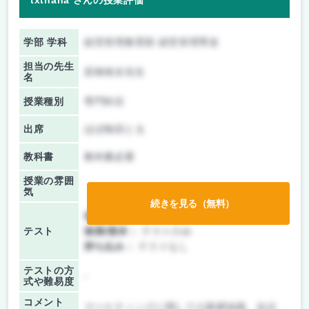
txtnana さんの授業評価
学部 学科
経営管理教育部 経営管理専攻
担当の先生
若林靖永先生
名
授業種別
専門科目
出席
ほぼ毎回とる
教科書
教科書必要
授業の雰囲
気
続きを見る（無料）
前期/中間：
レポートのみ
テスト
後期/期末：
テストのみ
持ち込み：
テストなし
テストの方
-
式や難易度
コメント
マーケティングに関しての基礎知識、自分