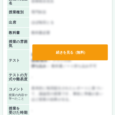
若林靖永先生
名
授業種別
専門科目
出席
ほぼ毎回とる
教科書
教科書必要
授業の雰囲
気
続きを見る（無料）
前期/中間：
レポートのみ
テスト
後期/期末：
テストのみ
持ち込み：
教科書ノート持ち込み不可
テストの方
-
式や難易度
基本的に毎回提出されたレポートに基づい
コメント
て、議論型の授業です。事前に準備が多い
授業の内容や
学べたこと
ほど授業の効果が出る。
授業を
-
受けた時期