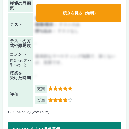
授業の雰囲
気
続きを見る（無料）
前期/中間：
レポートのみ
テスト
後期/期末：
テストのみ
持ち込み：
テストなし
テストの方
-
式や難易度
コメント
基本的なマーケティング知識で、深くない
授業の内容や
が、充実です。
学べたこと
授業を
-
受けた時期
充実
5
評価
楽単
4
(2017/06/12) [2557505]