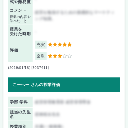
式や難易度
コメント
経営を勉強するための基礎的なマーケティ
授業の内容や
ング知識。
学べたこと
授業を
-
受けた時期
充実
5
評価
楽単
3
(2019/01/18) [3037611]
こーへー さんの授業評価
学部 学科
経営管理教育部 経営管理専攻
担当の先生
若林靖永先生
名
授業種別
共通(一般教養)