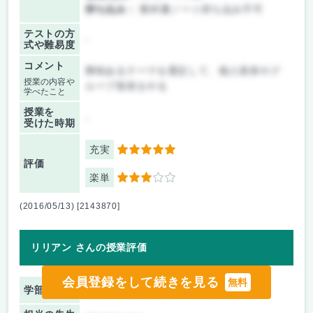
持ち込み：
教科書ノート持ち込み不可
テストの方
-
式や難易度
コメント
興味あるテーマを選定して、個人発表やグ
授業の内容や
ループ発表をやる
学べたこと
授業を
-
受けた時期
充実
5
評価
楽単
3
(2016/05/13) [2143870]
リリアン さんの授業評価
会員登録をして続きを見る
無料
学部 学科
経営管理教育部 経営管理専攻