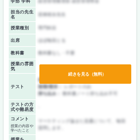
学部 学科
経営管理教育部 経営管理専攻
担当の先生
若林靖永先生
名
授業種別
専門科目
出席
ほぼ毎回とる
教科書
教科書なし・不要
授業の雰囲
気
続きを見る（無料）
前期/中間：
レポートのみ
テスト
後期/期末：
レポートのみ
持ち込み：
教科書ノート持ち込み不可
テストの方
-
式や難易度
コメント
マーケティング論また流通について、毎回
授業の内容や
質問します。
学べたこと
授業を