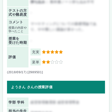
持ち込み：
教科書ノート持ち込み不可
テストの方
-
式や難易度
コメント
マーケティングについての基礎理論であ
授業の内容や
り、やや難しい議論が多かった。
学べたこと
授業を
-
受けた時期
充実
5
評価
楽単
2
(2018/09/17) [2989501]
ようさん さんの授業評価
学部 学科
経営管理教育部 経営管理専攻
担当の先生