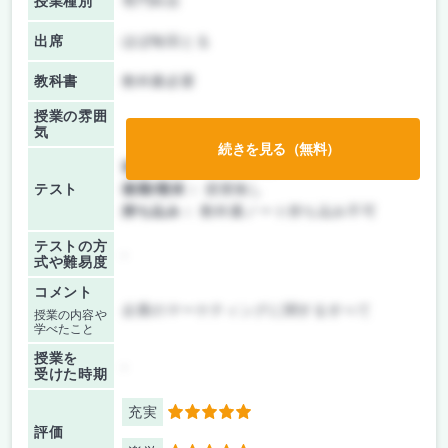
授業種別
専門科目
出席
ほぼ毎回とる
教科書
教科書必要
授業の雰囲
気
続きを見る（無料）
前期/中間：
テストのみ
テスト
後期/期末：
授業無し
持ち込み：
教科書ノート持ち込み不可
テストの方
-
式や難易度
コメント
企業のマーケティングに関するすべて
授業の内容や
学べたこと
授業を
-
受けた時期
充実
5
評価