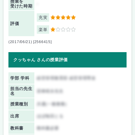
授業を
-
受けた時期
充実
5
評価
楽単
1
(2017/06/21) [2566415]
クッちゃん さんの授業評価
学部 学科
経営管理教育部 経営管理専攻
担当の先生
若林靖永先生
名
授業種別
共通(一般教養)
出席
ほぼ毎回とる
教科書
教科書必要