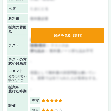
出席
たまにとる
教科書
教科書必要
授業の雰囲
気
続きを見る（無料）
前期/中間：
授業無し
テスト
後期/期末：
テストのみ
持ち込み：
教科書ノート持ち込み不可
テストの方
-
式や難易度
コメント
宿題として教科書の演習問題を解いてい
授業の内容や
く。授業では当てられた人が発表をする。
学べたこと
授業を
-
受けた時期
充実
5
評価
楽単