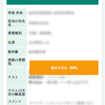
学部 学科
経営管理教育部 経営管理専攻
担当の先生
若林靖永先生
名
授業種別
共通(一般教養)
出席
ほぼ毎回とる
教科書
教科書必要
授業の雰囲
気
続きを見る（無料）
前期/中間：
レポートのみ
テスト
後期/期末：
テストのみ
持ち込み：
教科書ノート持ち込み不可
テストの方
-
式や難易度
コメント
マーケティングについてすごく勉強になり