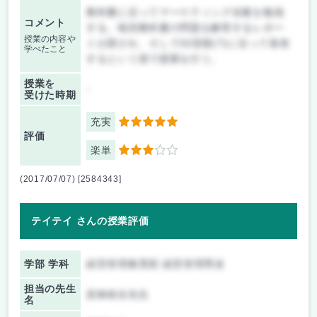
教科書に沿ってマーケティング全般を勉強
コメント
する。毎回教科書の問題を解答するレポー
授業の内容や
トが課され、そして50音順(?)に沿って発表
学べたこと
するという形で授業を行う。
授業を
-
受けた時期
充実
5
評価
楽単
3
(2017/07/07) [2584343]
テイテイ さんの授業評価
学部 学科
経営管理教育部 経営管理専攻
担当の先生
若林靖永先生
名