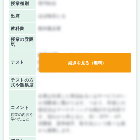
授業種別
専門科目
出席
ほぼ毎回とる
教科書
教科書必要
授業の雰囲
気
前期/中間：
レポートのみ
テスト
後期/期末：
テストのみ
続きを見る（無料）
持ち込み：
教科書ノート持ち込み不可
テストの方
-
式や難易度
企業は生産した商品あるいはサービスがい
か消費者に繋がります。つまり、市場との
コメント
接近法はマーケティングを検討する内容で
授業の内容や
す。流れから考えると、3C－STP－４P、
学べたこと
消費者、競争相手、取引先という様々な面
から展開します。