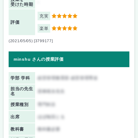
-
受けた時期
充実
5
評価
楽単
5
(2021/05/05) [3799177]
minshu さんの授業評価
学部 学科
経営管理教育部 経営管理専攻
担当の先生
若林靖永先生
名
授業種別
専門科目
出席
ほぼ毎回とる
教科書
教科書必要