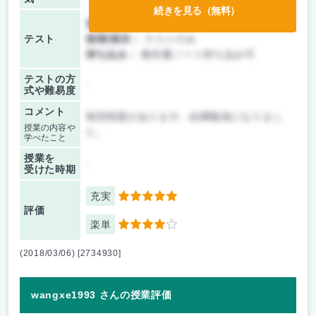
続きを見る（無料）
前期/中間：
レポートのみ
テスト
後期/期末：
テストのみ
持ち込み：
教科書ノート持ち込み可
テストの方
-
式や難易度
コメント
毎回宿題があります。結構勉強になりまし
授業の内容や
た。
学べたこと
授業を
-
受けた時期
充実
5
評価
楽単
4
(2018/03/06) [2734930]
wangxe1993 さんの授業評価