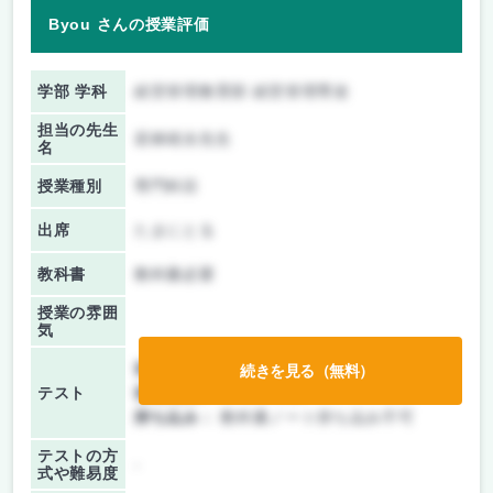
Byou さんの授業評価
学部 学科
経営管理教育部 経営管理専攻
担当の先生
若林靖永先生
名
授業種別
専門科目
出席
たまにとる
教科書
教科書必要
授業の雰囲
気
前期/中間：
テスト・レポート両方なし
続きを見る（無料）
テスト
後期/期末：
テストのみ
持ち込み：
教科書ノート持ち込み不可
テストの方
-
式や難易度