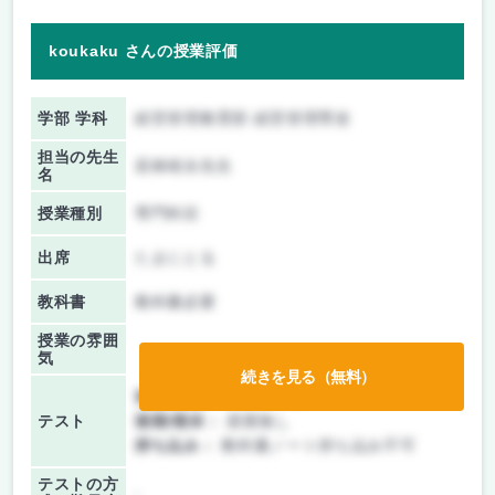
koukaku さんの授業評価
学部 学科
経営管理教育部 経営管理専攻
担当の先生
若林靖永先生
名
授業種別
専門科目
出席
たまにとる
教科書
教科書必要
授業の雰囲
気
続きを見る（無料）
前期/中間：
テストのみ
テスト
後期/期末：
授業無し
持ち込み：
教科書ノート持ち込み不可
テストの方
-