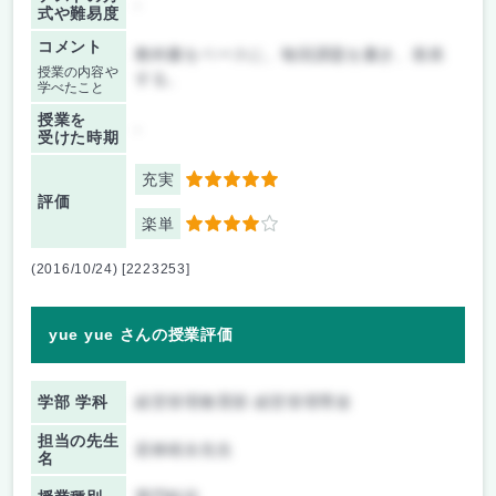
-
式や難易度
コメント
教科書をベースに、毎回課題を書き、発表
授業の内容や
する。
学べたこと
授業を
-
受けた時期
充実
5
評価
楽単
4
(2016/10/24) [2223253]
yue yue さんの授業評価
学部 学科
経営管理教育部 経営管理専攻
担当の先生
若林靖永先生
名