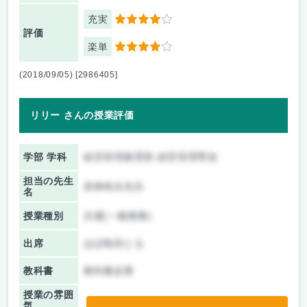
充実
4
評価
楽単
4
(2018/09/05) [2986405]
リリー さんの授業評価
学部 学科
経営管理教育部 経営管理専攻
担当の先生
若林靖永先生
名
授業種別
共通(一般教養)
出席
ほぼ毎回とる
教科書
教科書必要
授業の雰囲
気