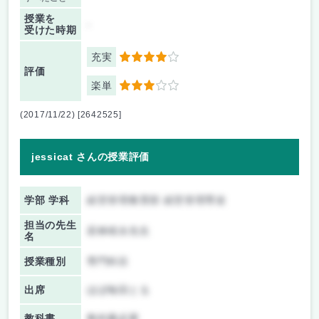
授業を
-
受けた時期
充実
4
評価
楽単
3
(2017/11/22) [2642525]
jessicat さんの授業評価
学部 学科
経営管理教育部 経営管理専攻
担当の先生
若林靖永先生
名
授業種別
専門科目
出席
ほぼ毎回とる
教科書
教科書必要