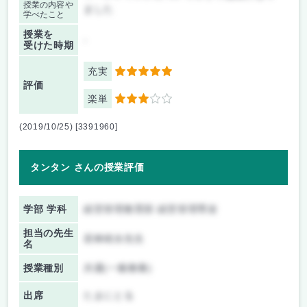
授業の内容や
ました
学べたこと
授業を
-
受けた時期
充実
5
評価
楽単
3
(2019/10/25) [3391960]
タンタン さんの授業評価
学部 学科
経営管理教育部 経営管理専攻
担当の先生
若林靖永先生
名
授業種別
共通(一般教養)
出席
たまにとる