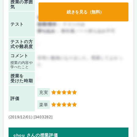
授業の雰囲
気
続きを見る（無料）
前期/中間：
テストのみ
テスト
後期/期末：
テストのみ
持ち込み：
教科書ノート持ち込み不可
テストの方
-
式や難易度
コメント
非常に勉強になりました。受講してよかっ
授業の内容や
た
学べたこと
授業を
-
受けた時期
充実
5
評価
楽単
5
(2019/12/01) [3403282]
chou さんの授業評価