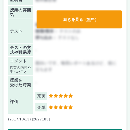
授業の雰囲
気
続きを見る（無料）
前期/中間：
テストのみ
テスト
後期/期末：
テストのみ
持ち込み：
テストなし
テストの方
-
式や難易度
コメント
面白いです。毎回レポートあるけど、役に
授業の内容や
立ちます
学べたこと
授業を
-
受けた時期
充実
5
評価
楽単
5
(2017/10/13) [2627183]