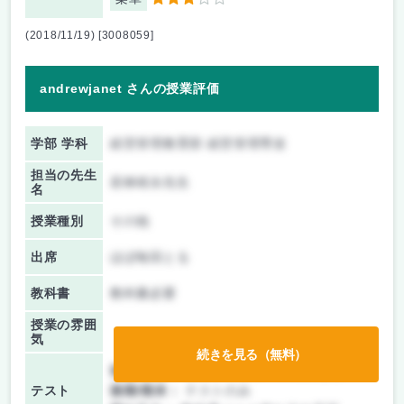
3
(2018/11/19) [3008059]
andrewjanet さんの授業評価
学部 学科
経営管理教育部 経営管理専攻
担当の先生
若林靖永先生
名
授業種別
その他
出席
ほぼ毎回とる
教科書
教科書必要
授業の雰囲
気
続きを見る（無料）
前期/中間：
テスト・レポート両方なし
テスト
後期/期末：
テストのみ