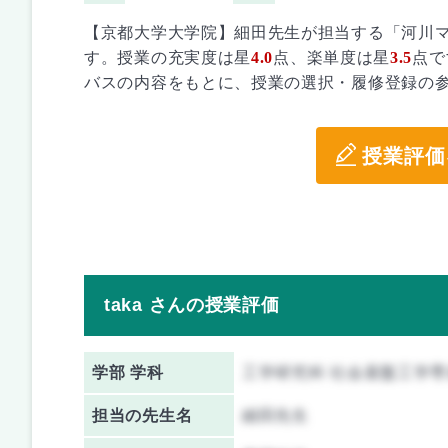
【京都大学大学院】細田先生が担当する「河川
す。授業の充実度は星
4.0
点、楽単度は星
3.5
点で
バスの内容をもとに、授業の選択・履修登録の
授業評価
taka さんの授業評価
学部 学科
工学研究科 社会基盤工学専
担当の先生名
細田先生