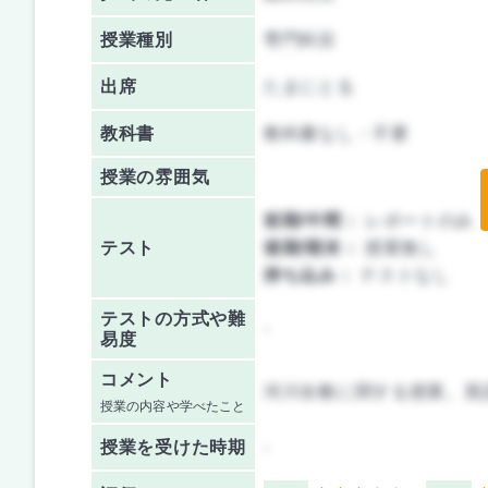
授業種別
専門科目
出席
たまにとる
教科書
教科書なし・不要
授業の雰囲気
前期/中間：
レポートのみ
テスト
後期/期末：
授業無し
持ち込み：
テストなし
テストの方式や難
-
易度
コメント
河川全般に関する授業。英
授業の内容や学べたこと
授業を
受けた時期
-