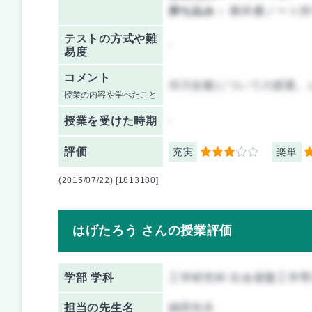
持ち込み：
教科書ノート持
テストの方式や難
-
易度
コメント
河川全般についての授業。
授業の内容や学べたこと
授業を
受けた時期
-
評価
充実
楽単
3
3
(2015/07/22) [1813180]
はげたろう さんの授業評価
学部 学科
工学研究科 社会基盤工学専
担当の先生名
細田先生