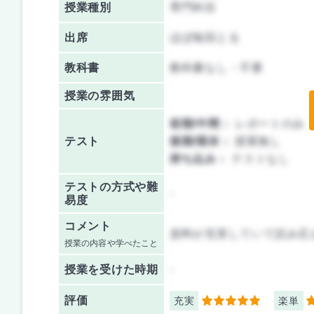
授業種別
専門科目
出席
ほぼ毎回とる
教科書
教科書なし・不要
授業の雰囲気
前期/中間：
レポートのみ
テスト
後期/期末：
授業無し
持ち込み：
テストなし
テストの方式や難
-
易度
コメント
資料が充実していて読み応
授業の内容や学べたこと
授業を
受けた時期
-
評価
充実
楽単
5
4