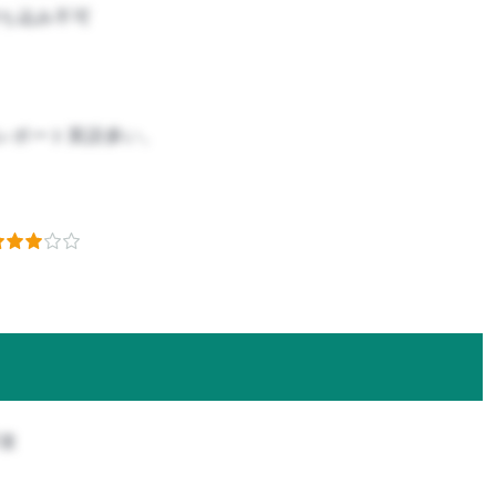
ち込み不可
レポート英語多い。
攻