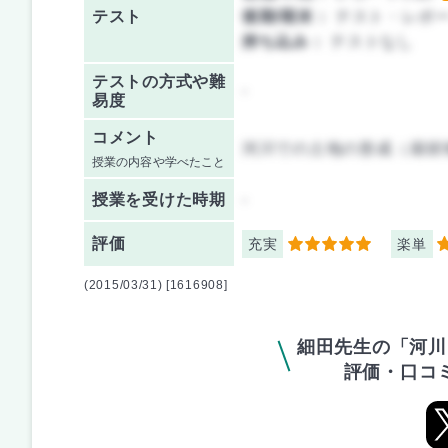
テスト
後期/期末：
テスト・レポ
持ち込み：
テストなし
テストの方式や難
-
易度
コメント
河川での土地の形成（扇状
授業の内容や学べたこと
授業を
受けた時期
-
評価
充実
楽単
5
5
(2015/03/31) [1616908]
細田先生の「河川
評価・口コ