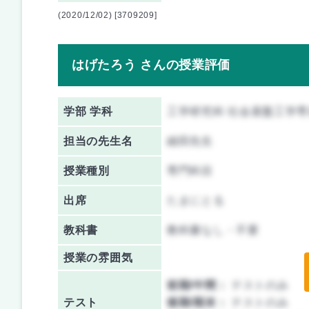
(2020/12/02) [3709209]
はげたろう さんの授業評価
学部 学科
工学研究科 社会基盤工学専
担当の先生名
細田先生
授業種別
専門科目
出席
たまにとる
教科書
教科書なし・不要
授業の雰囲気
前期/中間：
テストのみ
テスト
後期/期末：
テストのみ