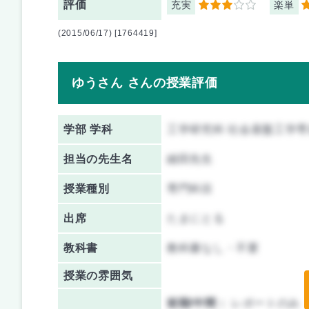
評価
充実
楽単
3
3
(2015/06/17) [1764419]
ゆうさん さんの授業評価
学部 学科
工学研究科 社会基盤工学専
担当の先生名
細田先生
授業種別
専門科目
出席
たまにとる
教科書
教科書なし・不要
授業の雰囲気
前期/中間：
レポートのみ