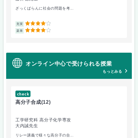
ざっくばらんに社会の問題を考...
人
4
充実
充
4
楽単
楽
オンライン中心で受けられる授業
もっとみる
check
ch
高分子合成
(12)
医
工学研究科 高分子化学専攻
医
大内誠先生
佐
リレー講義で様々な高分子の合...
医