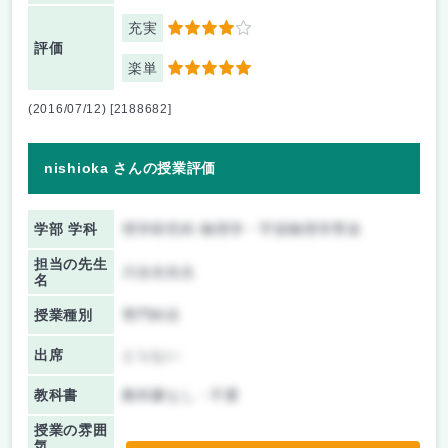
充実
4
評価
楽単
5
(2016/07/12) [2188682]
nishioka さんの授業評価
学部 学科
理学研究科 物理学・宇宙物理学専攻
担当の先生
川合光先生
名
授業種別
専門科目
出席
とらない
教科書
教科書なし・不要
授業の雰囲
気