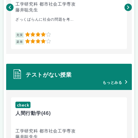
工学研究科 都市社会工学専攻
工
藤井聡先生
藤
ざっくばらんに社会の問題を考...
土
4
充実
充
4
楽単
楽
テストがない授業
もっとみる
check
ch
人間行動学
(46)
人
工学研究科 都市社会工学専攻
工
藤井聡先生
藤