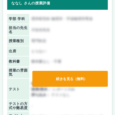
ななし さんの授業評価
学部 学科
理学研究科 物理学・宇宙物理学専攻
担当の先生
川合光先生
名
授業種別
専門科目
出席
とらない
教科書
教科書なし・不要
授業の雰囲
気
続きを見る（無料）
前期/中間：
テスト・レポート両方なし
テスト
後期/期末：
レポートのみ
持ち込み：
テストなし
テストの方
-
式や難易度