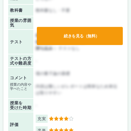
教科書
教科書なし・不要
授業の雰囲
気
前期/中間：
レポートのみ
続きを見る（無料）
テスト
後期/期末：
レポートのみ
持ち込み：
テストなし
テストの方
-
式や難易度
場の量子論の基礎
コメント
授業の内容や
内容は難しいがレポートは簡単なため単位
学べたこと
は取りやすい
授業を
-
受けた時期
充実
4
評価
楽単