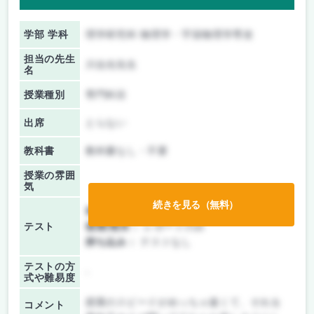
学部 学科
理学研究科 物理学・宇宙物理学専攻
担当の先生
川合光先生
名
授業種別
専門科目
出席
とらない
教科書
教科書なし・不要
授業の雰囲
気
続きを見る（無料）
前期/中間：
テスト・レポート両方なし
テスト
後期/期末：
レポートのみ
持ち込み：
テストなし
テストの方
-
式や難易度
授業のスピードがめっちゃ速くて、それを
コメント