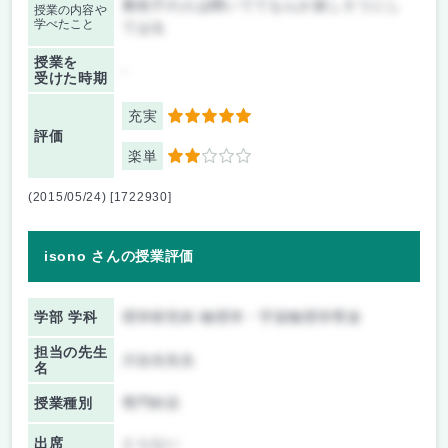
素粒子の人は聞いててなんか楽しそうにし
授業の内容や
学べたこと
てはる
授業を
-
受けた時期
充実
5
評価
楽単
2
(2015/05/24) [1722930]
isono さんの授業評価
学部 学科
理学研究科 物理学・宇宙物理学専攻
担当の先生
川合光先生
名
授業種別
専門科目
出席
とらない