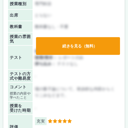
授業種別
専門科目
出席
とらない
教科書
教科書なし・不要
授業の雰囲
気
続きを見る（無料）
前期/中間：
レポートのみ
テスト
後期/期末：
レポートのみ
持ち込み：
テストなし
テストの方
-
式や難易度
コメント
場の量子論について。初歩的な内容からく
授業の内容や
りこみなどまで。
学べたこと
授業を
-
受けた時期
充実
5
評価