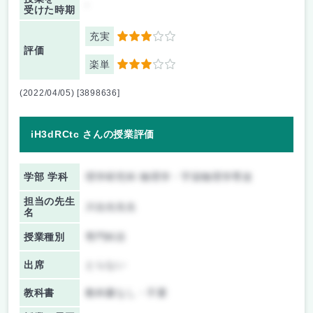
-
受けた時期
充実
3
評価
楽単
3
(2022/04/05) [3898636]
iH3dRCtc さんの授業評価
学部 学科
理学研究科 物理学・宇宙物理学専攻
担当の先生
川合光先生
名
授業種別
専門科目
出席
とらない
教科書
教科書なし・不要