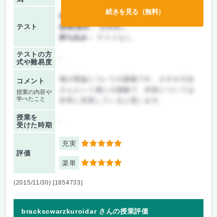
続きを見る（無料）
前期/中間：
レポートのみ
テスト
後期/期末：
授業無し
持ち込み：
テストなし
テストの方
-
式や難易度
場の理論についての講義です。さすが川合
コメント
さんという感じの講義で、内容については
授業の内容や
学べたこと
非常に充実していると思います。
授業を
-
受けた時期
充実
5
評価
楽単
5
(2015/11/30) [1854733]
brackscwarzkuroidar さんの授業評価