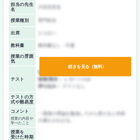
担当の先生
川合光先生
名
授業種別
専門科目
出席
とらない
教科書
教科書なし・不要
授業の雰囲
気
続きを見る（無料）
前期/中間：
テスト・レポート両方なし
テスト
後期/期末：
レポートのみ
持ち込み：
テストなし
テストの方
-
式や難易度
コメント
一度場の理論を勉強してから受けると内容
授業の内容や
の濃さがわかる。
学べたこと
授業を
-
受けた時期