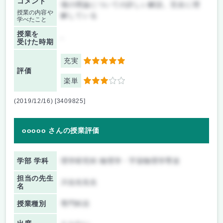
コメント
場の理論についての詳しい解説。完全に理
授業の内容や
解している
学べたこと
授業を
-
受けた時期
充実
5
評価
楽単
3
(2019/12/16) [3409825]
ooooo さんの授業評価
学部 学科
理学研究科 物理学・宇宙物理学専攻
担当の先生
川合光先生
名
授業種別
専門科目