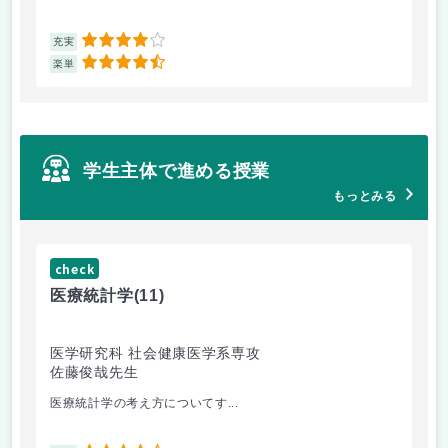
4
充実
充
4.5
楽単
楽
学生主体で進める授業
もっとみる
check
ch
医療統計学
(11)
運
医学研究科 社会健康医学系専攻
人
佐藤俊哉先生
林
医療統計学の考え方についてす...
か