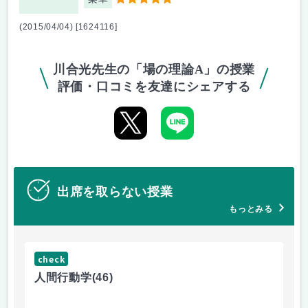
5
(2015/04/04) [1624116]
川合光先生の「場の理論A」の授業
評価・口コミを友達にシェアする
出席を取らない授業
もっとみる
check
ch
人間行動学
(46)
人