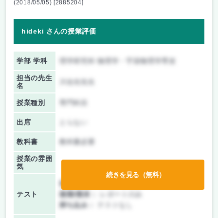
(2018/05/05) [2885204]
hideki さんの授業評価
学部 学科
理学研究科 物理学・宇宙物理学専攻
担当の先生
川合光先生
名
授業種別
専門科目
出席
とらない
教科書
教科書必要
授業の雰囲
気
続きを見る（無料）
前期/中間：
レポートのみ
テスト
後期/期末：
レポートのみ
持ち込み：
テストなし