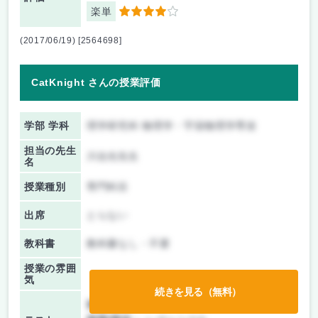
楽単
4
(2017/06/19) [2564698]
CatKnight さんの授業評価
学部 学科
理学研究科 物理学・宇宙物理学専攻
担当の先生
川合光先生
名
授業種別
専門科目
出席
とらない
教科書
教科書なし・不要
授業の雰囲
気
続きを見る（無料）
前期/中間：
レポートのみ