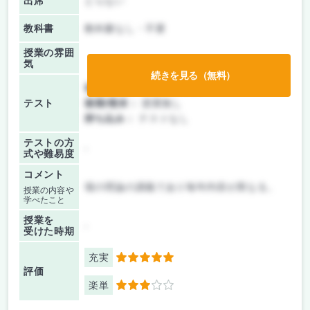
出席
とらない
教科書
教科書なし・不要
授業の雰囲
気
続きを見る（無料）
前期/中間：
レポートのみ
テスト
後期/期末：
授業無し
持ち込み：
テストなし
テストの方
-
式や難易度
コメント
場の理論の講義であり毎年内容が異なる。
授業の内容や
学べたこと
授業を
-
受けた時期
充実
5
評価
楽単
3