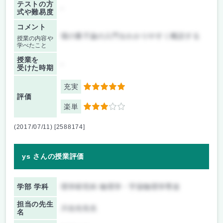
テストの方
-
式や難易度
コメント
場の量子論の入門をわかりやすく概説する
授業の内容や
学べたこと
授業を
-
受けた時期
充実
5
評価
楽単
3
(2017/07/11) [2588174]
ys さんの授業評価
学部 学科
理学研究科 物理学・宇宙物理学専攻
担当の先生
川合光先生
名