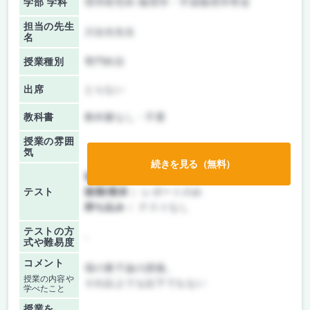
学部 学科
理学研究科 物理学・宇宙物理学専攻
担当の先生
川合光先生
名
授業種別
専門科目
出席
とらない
教科書
教科書なし・不要
授業の雰囲
気
続きを見る（無料）
前期/中間：
レポートのみ
テスト
後期/期末：
レポートのみ
持ち込み：
テストなし
テストの方
-
式や難易度
コメント
場の量子論の講義。
授業の内容や
それ以上でも以下でもない
学べたこと
授業を