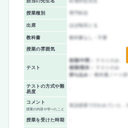
担当の先生名
杉浦邦征先生
授業種別
専門科目
出席
ほぼ毎回とる
教科書
教科書なし・不要
授業の雰囲気
前期/中間：
テストのみ
テスト
後期/期末：
テストのみ
持ち込み：
教科書ノート持
テストの方式や難
-
易度
コメント
英語授業で行われていた．
授業の内容や学べたこと
授業を
受けた時期
-