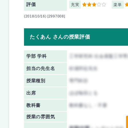
評価
充実
楽単
3
2
(2018/10/16) [2997008]
たくあん さんの授業評価
学部 学科
工学研究科 社会基盤工学専
担当の先生名
杉浦邦征先生
授業種別
専門科目
出席
ほぼ毎回とる
教科書
教科書なし・不要
授業の雰囲気