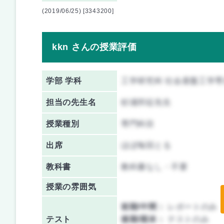
(2019/06/25) [3343200]
kkn さんの授業評価
学部 学科
工学研究科 社会基盤工学専
担当の先生名
杉浦邦征先生
授業種別
専門科目
出席
ほぼ毎回とる
教科書
教科書なし・不要
授業の雰囲気
前期/中間：
レポートのみ
テスト
後期/期末：
テストのみ