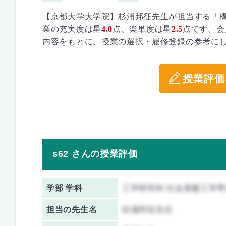
【京都大学大学院】杉浦邦征先生が担当する「
業の充実度は星
4.0
点、楽単度は星
2.5
点です。会
内容をもとに、授業の選択・履修登録の参考に
授業評価
s62 さんの授業評価
学部 学科
工学研究科 社会基盤工学専
担当の先生名
杉浦邦征先生