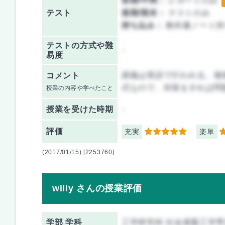
前期/中間：
レポートのみ
テスト
後期/期末：
テストのみ
持ち込み：
教科書ノート持
テストの方式や難
-
易度
講義は英語で行われる。複
コメント
式なので、対策をすれば問
授業の内容や学べたこと
授業を
受けた時期
-
評価
充実
楽単
5
3
(2017/01/15) [2253760]
willy さんの授業評価
学部 学科
工学研究科 社会基盤工学専