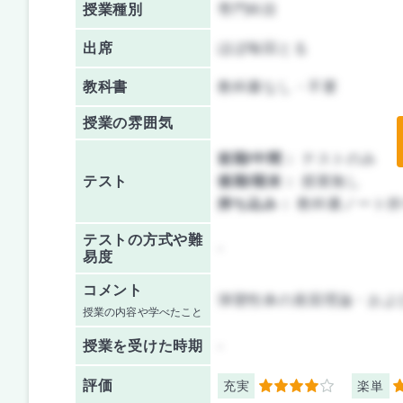
授業種別
専門科目
出席
ほぼ毎回とる
教科書
教科書なし・不要
授業の雰囲気
前期/中間：
テストのみ
テスト
後期/期末：
授業無し
持ち込み：
教科書ノート持
テストの方式や難
-
易度
コメント
弾塑性体の座屈理論・およ
授業の内容や学べたこと
授業を
受けた時期
-
評価
充実
楽単
4
2