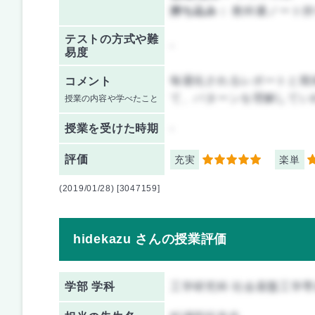
持ち込み：
教科書ノート持
テストの方式や難
-
易度
毎週化されるレポートと期
コメント
て、パターンを理解してい
授業の内容や学べたこと
授業を
受けた時期
-
評価
充実
楽単
5
2
(2019/01/28) [3047159]
hidekazu さんの授業評価
学部 学科
工学研究科 社会基盤工学専