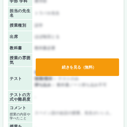
学部 学科
農学部
担当の先生
トラバホ先生
名
授業種別
語学
出席
ほぼ毎回とる
教科書
教科書必要
授業の雰囲
気
続きを見る（無料）
前期/中間：
テストのみ
テスト
後期/期末：
テストのみ
持ち込み：
教科書ノート持ち込み不可
テストの方
-
式や難易度
コメント
スペイン語の会話の授業。先生がいい人。
授業の内容や
学べたこと
授業を