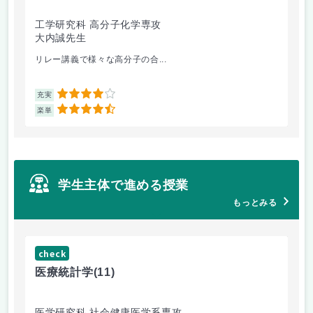
工学研究科 高分子化学専攻
医
大内誠先生
佐
リレー講義で様々な高分子の合...
医
4
充実
充
4.5
楽単
楽
学生主体で進める授業
もっとみる
check
ch
医療統計学
(11)
運
医学研究科 社会健康医学系専攻
人