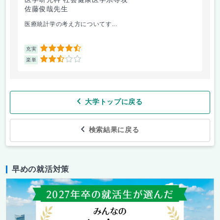
佐藤俊哉先生
林
医療統計学の考え方についてす...
か
4.5
充実
充
2.5
楽単
楽
大学トップに戻る
検索結果に戻る
早めの就活対策