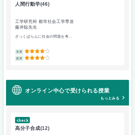
人間行動学
(46)
人
工学研究科 都市社会工学専攻
工
藤井聡先生
藤
ざっくばらんに社会の問題を考...
人
4
充実
充
4
楽単
楽
オンライン中心で受けられる授業
もっとみる
check
ch
高分子合成
(12)
医