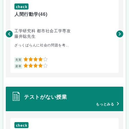
check
ch
人間行動学
(46)
人
工学研究科 都市社会工学専攻
工
藤井聡先生
藤
ざっくばらんに社会の問題を考...
土
4
充実
充
4
楽単
楽
テストがない授業
もっとみる
check
ch