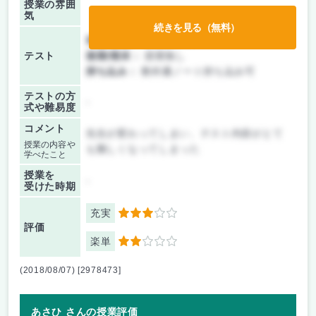
授業の雰囲
気
続きを見る（無料）
前期/中間：
テストのみ
テスト
後期/期末：
授業無し
持ち込み：
教科書ノート持ち込み可
テストの方
-
式や難易度
コメント
先生が変わってしまい、テスト内容がとて
授業の内容や
も難しくなってしまった
学べたこと
授業を
-
受けた時期
充実
3
評価
楽単
2
(2018/08/07) [2978473]
あさひ さんの授業評価