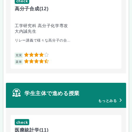
check
ch
高分子合成
(12)
医
工学研究科 高分子化学専攻
医
大内誠先生
佐
リレー講義で様々な高分子の合...
医
4
充実
充
4.5
楽単
楽
学生主体で進める授業
もっとみる
check
ch
医療統計学
(11)
運