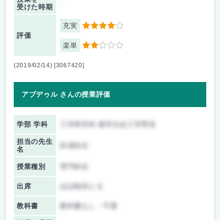
-
受けた時期
充実
4
評価
楽単
2
(2019/02/14) [3067420]
アブデゥル さんの授業評価
学部 学科
工学研究科 都市社会工学専攻
担当の先生
杉浦先生
名
授業種別
専門科目
出席
ほぼ毎回とる
教科書
教科書なし・不要