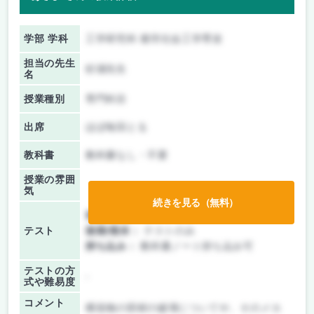
学部 学科
工学研究科 都市社会工学専攻
担当の先生
杉浦先生
名
授業種別
専門科目
出席
ほぼ毎回とる
教科書
教科書なし・不要
授業の雰囲
気
続きを見る（無料）
前期/中間：
テストのみ
テスト
後期/期末：
テストのみ
持ち込み：
教科書ノート持ち込み可
テストの方
-
式や難易度
コメント
構造物の部材の破壊についてや、そのメカ