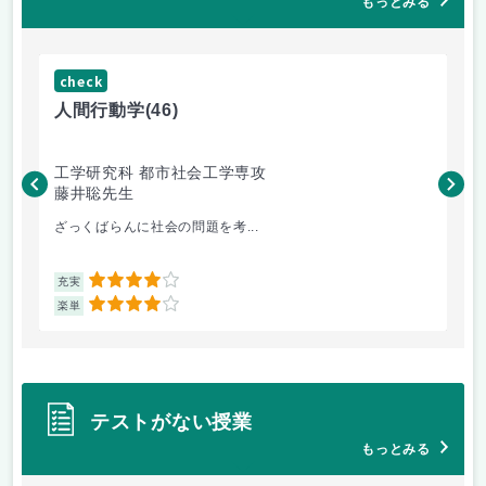
もっとみる
check
ch
人間行動学
(46)
人
工学研究科 都市社会工学専攻
工
藤井聡先生
藤
ざっくばらんに社会の問題を考...
土
4
充実
充
4
楽単
楽
テストがない授業
もっとみる