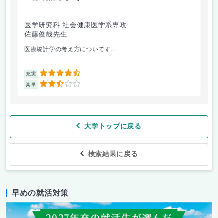
医学研究科 社会健康医学系専攻
人
佐藤俊哉先生
林
医療統計学の考え方についてす...
か
4.5
充実
充
2.5
楽単
楽
大学トップに戻る
検索結果に戻る
早めの就活対策