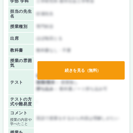
学部 学科
工学研究科 都市社会工学専攻
担当の先生
杉浦先生
名
授業種別
専門科目
出席
ほぼ毎回とる
教科書
教科書なし・不要
授業の雰囲
気
続きを見る（無料）
前期/中間：
テストのみ
テスト
後期/期末：
授業無し
持ち込み：
教科書ノート持ち込み可
テストの方
-
式や難易度
コメント
英語で授業をするから内容は理解しがたい
授業の内容や
学べたこと
授業を