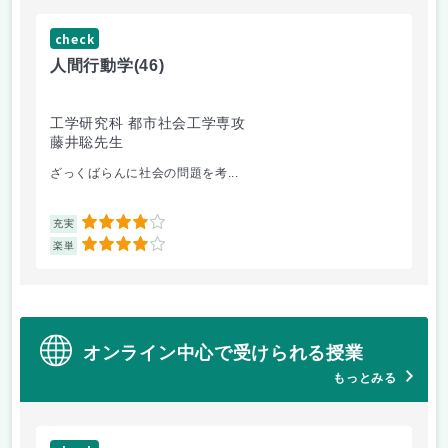
check
ch
人間行動学
(46)
人
工学研究科 都市社会工学専攻
工
藤井聡先生
藤
ざっくばらんに社会の問題を考...
人
4
充実
充
4
楽単
楽
オンライン中心で受けられる授業
もっとみる