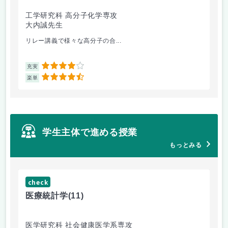
工学研究科 高分子化学専攻
医
大内誠先生
佐
リレー講義で様々な高分子の合...
医
4
充実
充
4.5
楽単
楽
学生主体で進める授業
もっとみる
check
ch
医療統計学
(11)
運
医学研究科 社会健康医学系専攻
人