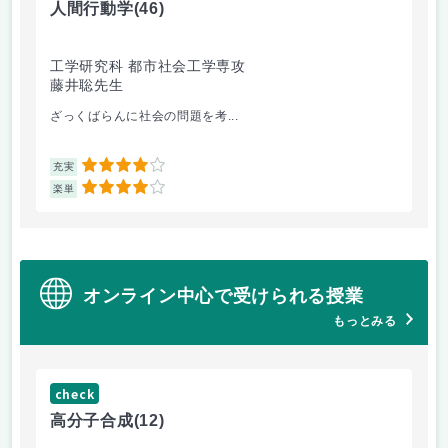
人間行動学
(46)
人
工学研究科 都市社会工学専攻
工
藤井聡先生
藤
ざっくばらんに社会の問題を考...
人
4
充実
充
4
楽単
楽
オンライン中心で受けられる授業
もっとみる
check
ch
高分子合成
(12)
医