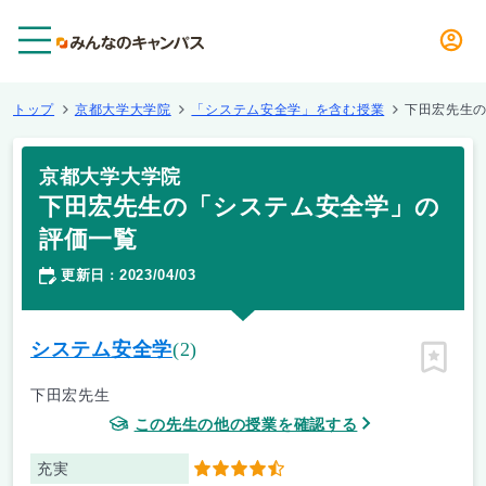
メニュー
トップ
京都大学大学院
「システム安全学」を含む授業
下田宏先生
京都大学大学院
下田宏先生の「システム安全学」の
評価一覧
更新日
2023/04/03
：
システム安全学
(2)
ピン留
下田宏先生
この先生の他の授業を確認する
充実
4.5