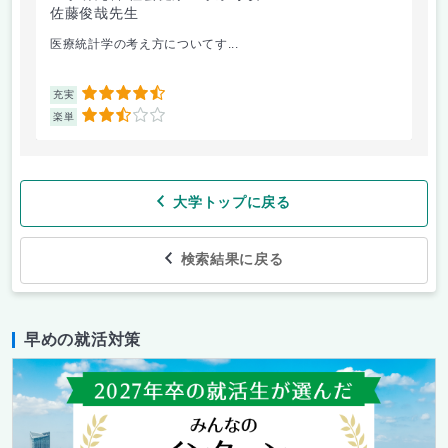
佐藤俊哉先生
林
医療統計学の考え方についてす...
か
4.5
充実
充
2.5
楽単
楽
大学トップに戻る
検索結果に戻る
早めの就活対策