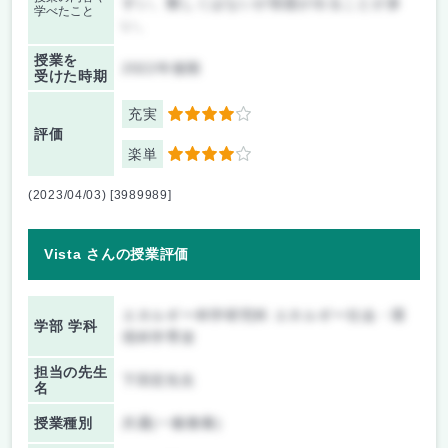
すい。難しくはないが宿題が出ることが多
学べたこと
い。
授業を
2022年後期
受けた時期
充実
4
評価
楽単
4
(2023/04/03) [3989989]
Vista さんの授業評価
エネルギー科学研究科 エネルギー社会・環
学部 学科
境科学専攻
担当の先生
下田宏先生
名
授業種別
共通(一般教養)