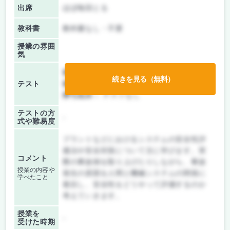
出席
ほぼ毎回とる
教科書
教科書なし・不要
授業の雰囲
気
前期/中間：
レポートのみ
続きを見る（無料）
テスト
後期/期末：
レポートのみ
持ち込み：
テストなし
テストの方
-
式や難易度
プラントなどにおけるシステムの安全性評
価法や安全対策について主に学びます。実
コメント
際の事故例を取り上げたりしながら、事故
授業の内容や
発生の原因を人間と機械システムの関係に
学べたこと
着目し、安全性をどうやって評価するのか
考えていきます。
授業を
-
受けた時期