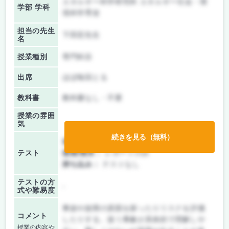
エネルギー科学研究科 エネルギー社会・環
学部 学科
境科学専攻
担当の先生
下田宏先生
名
授業種別
専門科目
出席
ほぼ毎回とる
教科書
教科書なし・不要
授業の雰囲
気
続きを見る（無料）
前期/中間：
授業無し
テスト
後期/期末：
レポートのみ
持ち込み：
テストなし
テストの方
-
式や難易度
事故や故障の原因を探ったりリスクを評価
コメント
したりする。扱う事象が具体的で理解しや
授業の内容や