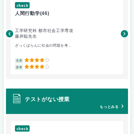
check
ch
人間行動学
(46)
人
工学研究科 都市社会工学専攻
工
藤井聡先生
藤
ざっくばらんに社会の問題を考...
土
4
充実
充
4
楽単
楽
テストがない授業
もっとみる
check
ch