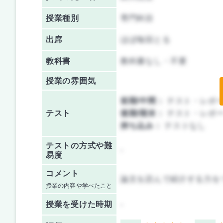
授業種別
専門科目
出席
ほぼ毎回とる
教科書
教科書なし・不要
授業の雰囲気
前期/中間：
テスト・レポ
テスト
後期/期末：
テスト・レポ
持ち込み：
テストなし
テストの方式や難
-
易度
コメント
論文を読んで紹介する力を
授業の内容や学べたこと
授業を
受けた時期
-