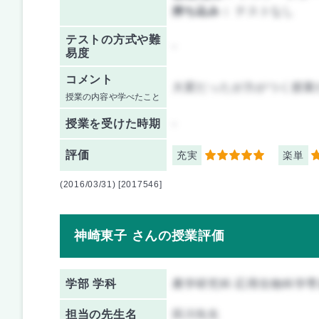
持ち込み：
テストなし
テストの方式や難
-
易度
コメント
大変だったが力がつく授業
授業の内容や学べたこと
授業を
受けた時期
-
評価
充実
楽単
5
3
(2016/03/31) [2017546]
神崎東子 さんの授業評価
学部 学科
農学研究科 応用生物科学専
担当の先生名
田川先生