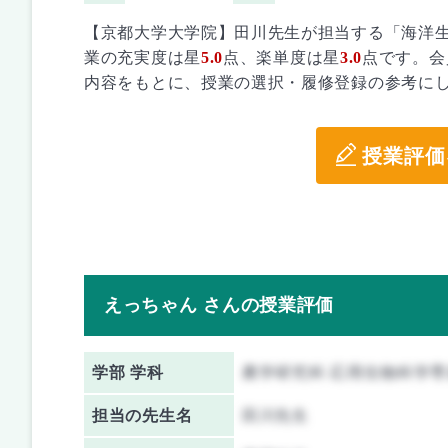
【京都大学大学院】田川先生が担当する「海洋
業の充実度は星
5.0
点、楽単度は星
3.0
点です。会
内容をもとに、授業の選択・履修登録の参考に
授業評価
えっちゃん さんの授業評価
学部 学科
農学研究科 応用生物科学専
担当の先生名
田川先生