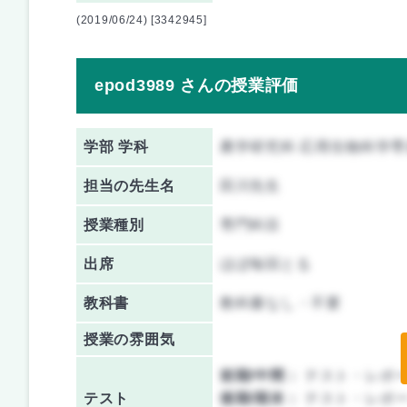
(2019/06/24) [3342945]
epod3989 さんの授業評価
学部 学科
農学研究科 応用生物科学専
担当の先生名
田川先生
授業種別
専門科目
出席
ほぼ毎回とる
教科書
教科書なし・不要
授業の雰囲気
前期/中間：
テスト・レポ
テスト
後期/期末：
テスト・レポ