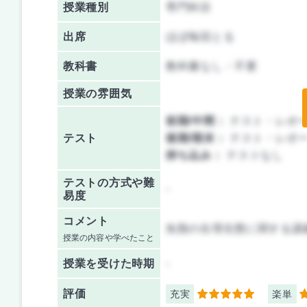
授業種別
専門科目
出席
ほぼ毎回とる
教科書
教科書なし・不要
授業の雰囲気
前期/中間：
テスト・レポ
テスト
後期/期末：
テスト・レポ
持ち込み：
テストなし
テストの方式や難
-
易度
コメント
魚類の生理生態に関する講
授業の内容や学べたこと
授業を
受けた時期
-
評価
充実
楽単
5
3