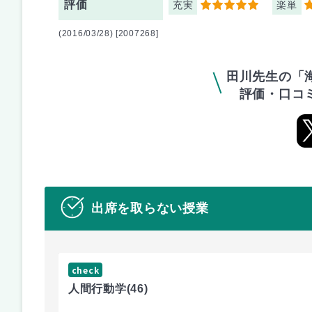
評価
充実
楽単
5
3
(2016/03/28) [2007268]
田川先生の「
評価・口コ
出席を取らない授業
check
人間行動学
(46)