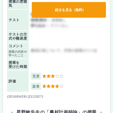
授業の雰囲
気
続きを見る（無料）
前期/中間：
レポートのみ
テスト
後期/期末：
授業無し
持ち込み：
テストなし
テストの方
-
式や難易度
コメント
農村計画について。学部の授業のつづき
授業の内容や
学べたこと
授業を
-
受けた時期
充実
3
評価
楽単
4
(2016/04/28) [2112027]
星野敏先生の「農村計画特論」の授業