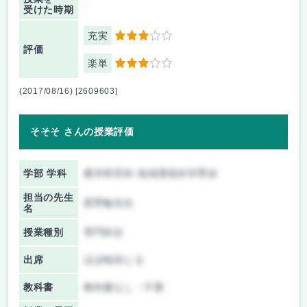
-
受けた時期
充実
3
評価
楽単
3
(2017/08/16) [2609603]
そそそ さんの授業評価
学部 学科
農学研究科 地域環境科学専攻
担当の先生
星野敏先生
名
授業種別
専門科目
出席
ほぼ毎回とる
教科書
教科書なし・不要