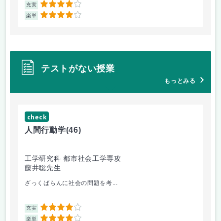
4
充実
充
4
楽単
楽
テストがない授業
もっとみる
check
ch
人間行動学
(46)
人
工学研究科 都市社会工学専攻
工
藤井聡先生
藤
ざっくばらんに社会の問題を考...
人
4
充実
充
4
楽単
楽