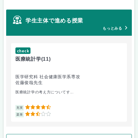
学生主体で進める授業
もっとみる
check
ch
医療統計学
(11)
運
医学研究科 社会健康医学系専攻
人
佐藤俊哉先生
林
医療統計学の考え方についてす...
か
4.5
充実
充
2.5
楽単
楽