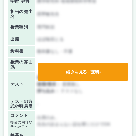
学部 学科
農学研究科 地域環境科学専攻
担当の先生
星野敏先生
名
授業種別
専門科目
出席
ほぼ毎回とる
教科書
教科書なし・不要
授業の雰囲
気
続きを見る（無料）
前期/中間：
授業無し
テスト
後期/期末：
授業無し
持ち込み：
テストなし
テストの方
-
式や難易度
コメント
出席のみ。
授業の内容や
先生の詰まんない話を聞くだけでOK
学べたこと
授業を