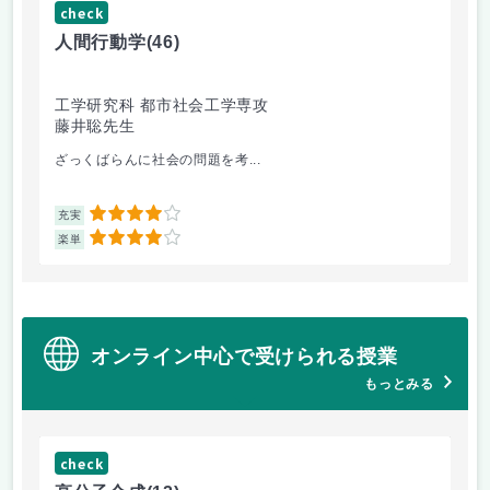
check
ch
人間行動学
(46)
人
工学研究科 都市社会工学専攻
工
藤井聡先生
藤
ざっくばらんに社会の問題を考...
人
4
充実
充
4
楽単
楽
オンライン中心で受けられる授業
もっとみる
check
ch