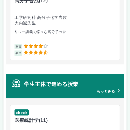
高分子合成
(12)
医
工学研究科 高分子化学専攻
医
大内誠先生
佐
リレー講義で様々な高分子の合...
医
4
充実
充
4.5
楽単
楽
学生主体で進める授業
もっとみる
check
ch
医療統計学
(11)
運