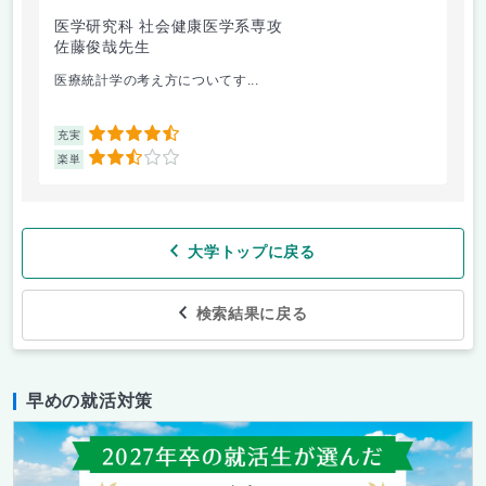
医学研究科 社会健康医学系専攻
人
佐藤俊哉先生
林
医療統計学の考え方についてす...
か
4.5
充実
充
2.5
楽単
楽
大学トップに戻る
検索結果に戻る
早めの就活対策