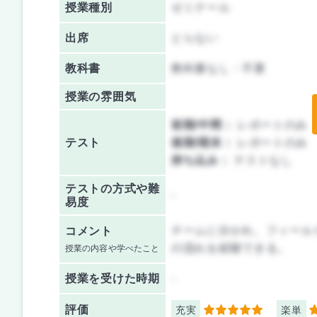
授業種別
ゼミナール
出席
とらない
教科書
教科書なし・不要
授業の雰囲気
前期/中間：
レポートのみ
テスト
後期/期末：
レポートのみ
持ち込み：
テストなし
テストの方式や難
-
易度
チームに分かれ、フィール
コメント
の流れを経験できる。
授業の内容や学べたこと
授業を
受けた時期
-
評価
充実
楽単
5
3