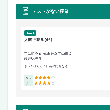
テストがない授業
check
人間行動学
(46)
工学研究科 都市社会工学専攻
藤井聡先生
ざっくばらんに社会の問題を考...
充実
4
楽単
4