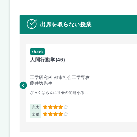
出席を取らない授業
check
人間行動学
(46)
工学研究科 都市社会工学専攻
藤井聡先生
ざっくばらんに社会の問題を考...
充実
4
楽単
4