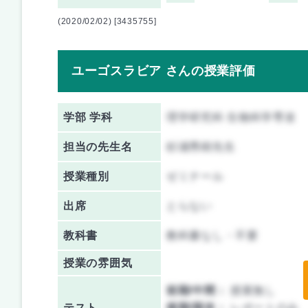
(2020/02/02) [3435755]
ユーゴスラビア さんの授業評価
学部 学科
理学研究科 生物科学専攻
担当の先生名
杉浦秀樹先生
授業種別
ゼミナール
出席
とらない
教科書
教科書なし・不要
授業の雰囲気
前期/中間：
授業無し
テスト
後期/期末：
レポートのみ