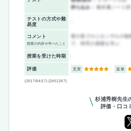
持ち込み：
教科書ノート持
テストの方式や難
-
易度
屋久島でのニホンザルの観
コメント
で、研究の基礎を学ぶ
授業の内容や学べたこと
授業を
受けた時期
-
評価
充実
楽単
5
3
(2017/04/17) [2452267]
杉浦秀樹先生
評価・口コ