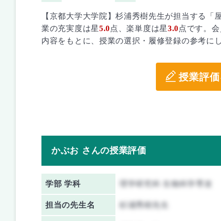
【京都大学大学院】杉浦秀樹先生が担当する「
業の充実度は星
5.0
点、楽単度は星
3.0
点です。会
内容をもとに、授業の選択・履修登録の参考に
授業評価
かぶお さんの授業評価
学部 学科
理学研究科 生物科学専攻
担当の先生名
杉浦秀樹先生