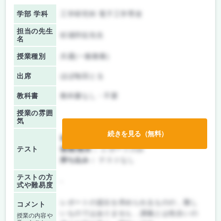
学部 学科
工学研究科 電子工学専攻
担当の先生
杉浦邦征先生
名
授業種別
共通(一般教養)
出席
ほぼ毎回とる
教科書
教科書なし・不要
授業の雰囲
気
続きを見る（無料）
前期/中間：
レポートのみ
テスト
後期/期末：
レポートのみ
持ち込み：
テストなし
テストの方
-
式や難易度
レポートの提出を求められるものの，難し
コメント
いものではありません．講義とは色合いの
授業の内容や