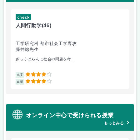
check
ch
人間行動学
(46)
人
工学研究科 都市社会工学専攻
工
藤井聡先生
藤
ざっくばらんに社会の問題を考...
人
4
充実
充
4
楽単
楽
オンライン中心で受けられる授業
もっとみる