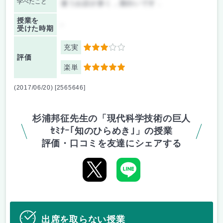
学べたこと
違うお話が多く，面白いです．
授業を
-
受けた時期
充実
3
評価
楽単
5
(2017/06/20) [2565646]
杉浦邦征先生の「現代科学技術の巨人
ｾﾐﾅｰ｢知のひらめき｣」の授業
評価・口コミを友達にシェアする
出席を取らない授業