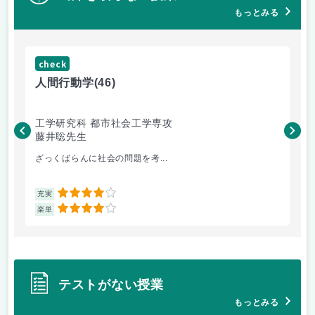
もっとみる
check
ch
人間行動学
(46)
人
工学研究科 都市社会工学専攻
工
藤井聡先生
藤
ざっくばらんに社会の問題を考...
土
4
充実
充
4
楽単
楽
テストがない授業
もっとみる