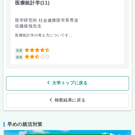
医療統計学
(11)
運
医学研究科 社会健康医学系専攻
人
佐藤俊哉先生
林
医療統計学の考え方についてす...
か
4.5
充実
充
2.5
楽単
楽
大学トップに戻る
検索結果に戻る
早めの就活対策