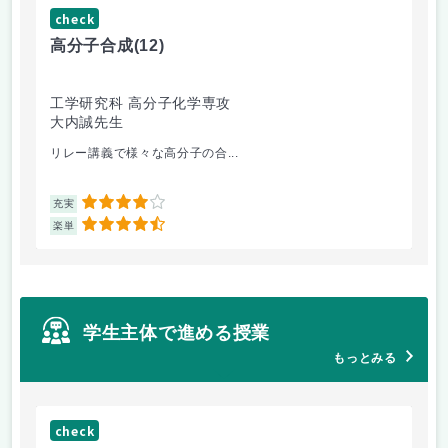
check
ch
高分子合成
(12)
医
工学研究科 高分子化学専攻
医
大内誠先生
佐
リレー講義で様々な高分子の合...
医
4
充実
充
4.5
楽単
楽
学生主体で進める授業
もっとみる
check
ch