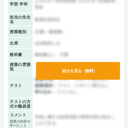
エネルギー科学研究科 エネルギー応用科学
学部 学科
専攻
担当の先生
教員全員先生
名
授業種別
共通(一般教養)
出席
ほぼ毎回とる
教科書
教科書なし・不要
授業の雰囲
気
続きを見る（無料）
前期/中間：
テスト・レポート両方なし
テスト
後期/期末：
テスト・レポート両方なし
持ち込み：
テストなし
テストの方
-
式や難易度
コメント
学科に属する各研究室の研究内容を知るこ
授業の内容や
とができる。
学べたこと