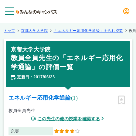
メニュー
トップ
京都大学大学院
「エネルギー応用化学通論」を含む授業
教
京都大学大学院
教員全員先生の「エネルギー応用化
学通論」の評価一覧
更新日
2017/06/23
：
エネルギー応用化学通論
(1)
ピン留
教員全員先生
この先生の他の授業を確認する
充実
4