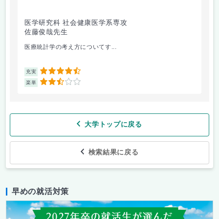
医学研究科 社会健康医学系専攻
人
佐藤俊哉先生
林
医療統計学の考え方についてす...
か
4.5
充実
充
2.5
楽単
楽
大学トップに戻る
検索結果に戻る
早めの就活対策