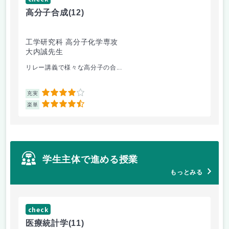
高分子合成
(12)
医
工学研究科 高分子化学専攻
医
大内誠先生
佐
リレー講義で様々な高分子の合...
医
4
充実
充
4.5
楽単
楽
学生主体で進める授業
もっとみる
check
ch
医療統計学
(11)
運