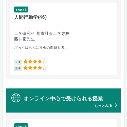
check
ch
人間行動学
(46)
人
工学研究科 都市社会工学専攻
工
藤井聡先生
藤
ざっくばらんに社会の問題を考...
人
4
充実
充
4
楽単
楽
オンライン中心で受けられる授業
もっとみる
check
ch