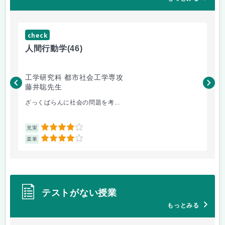
check
ch
人間行動学
(46)
人
工学研究科 都市社会工学専攻
工
藤井聡先生
藤
ざっくばらんに社会の問題を考...
土
4
充実
充
4
楽単
楽
テストがない授業
もっとみる