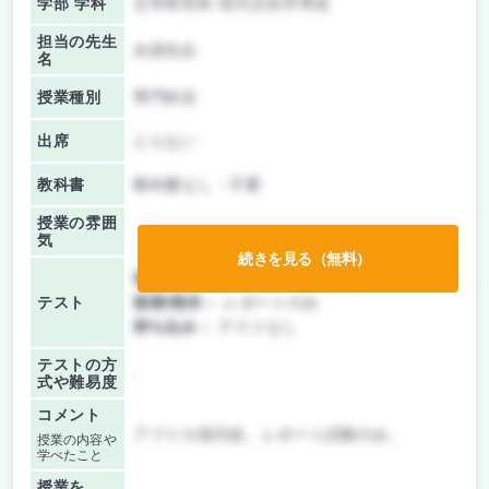
学部 学科
文学研究科 現代文化学専攻
担当の先生
永原先生
名
授業種別
専門科目
出席
とらない
教科書
教科書なし・不要
授業の雰囲
気
続きを見る（無料）
前期/中間：
授業無し
テスト
後期/期末：
レポートのみ
持ち込み：
テストなし
テストの方
-
式や難易度
コメント
アフリカ現代史。レポート試験のみ。
授業の内容や
学べたこと
授業を