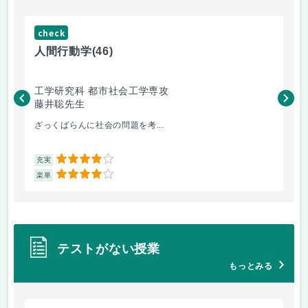
check
ch
人間行動学
(46)
人
工学研究科 都市社会工学専攻
工
藤井聡先生
藤
ざっくばらんに社会の問題を考...
土
4
充実
充
4
楽単
楽
テストがない授業
もっとみる