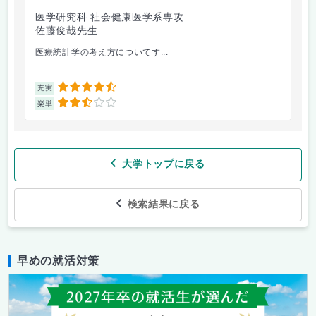
医学研究科 社会健康医学系専攻
人
佐藤俊哉先生
林
医療統計学の考え方についてす...
か
4.5
充実
充
2.5
楽単
楽
大学トップに戻る
検索結果に戻る
早めの就活対策