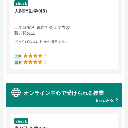
check
ch
人間行動学
(46)
人
工学研究科 都市社会工学専攻
工
藤井聡先生
藤
ざっくばらんに社会の問題を考...
人
4
充実
充
4
楽単
楽
オンライン中心で受けられる授業
もっとみる
check
ch