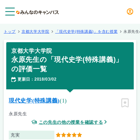
メニュー
トップ
京都大学大学院
「現代史学(特殊講義)」を含む授業
永原先生
京都大学大学院
永原先生の「現代史学(特殊講義)」
の評価一覧
更新日
2018/03/02
：
現代史学(特殊講義)
(1)
ピン留
永原先生
この先生の他の授業を確認する
充実
5