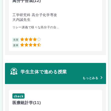
高分子合成
(12)
医
工学研究科 高分子化学専攻
医
大内誠先生
佐
リレー講義で様々な高分子の合...
医
4
充実
充
4.5
楽単
楽
学生主体で進める授業
もっとみる
check
ch
医療統計学
(11)
運