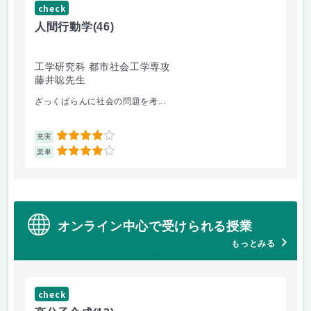
check
ch
人間行動学
(46)
人
工学研究科 都市社会工学専攻
工
藤井聡先生
藤
ざっくばらんに社会の問題を考...
人
4
充実
充
4
楽単
楽
オンライン中心で受けられる授業
もっとみる
check
ch