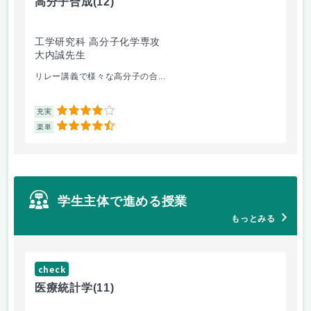
高分子合成
(12)
医
工学研究科 高分子化学専攻
医
大内誠先生
佐
リレー講義で様々な高分子の合...
医
4
充実
充
4.5
楽単
楽
学生主体で進める授業
もっとみる
check
ch
医療統計学
(11)
運