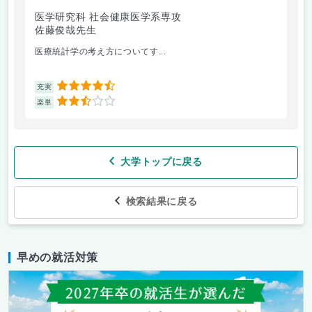
医学研究科 社会健康医学系専攻
人
佐藤俊哉先生
林
医療統計学の考え方についてす...
か
4.5
充実
充
2.5
楽単
楽
大学トップに戻る
検索結果に戻る
早めの就活対策