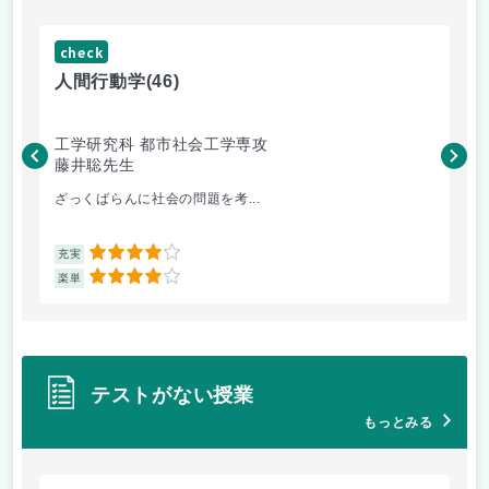
check
ch
人間行動学
(46)
人
工学研究科 都市社会工学専攻
工
藤井聡先生
藤
ざっくばらんに社会の問題を考...
土
4
充実
充
4
楽単
楽
テストがない授業
もっとみる