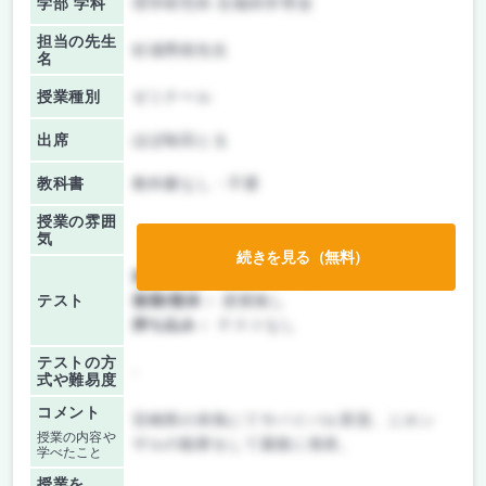
学部 学科
理学研究科 生物科学専攻
担当の先生
杉浦秀樹先生
名
授業種別
ゼミナール
出席
ほぼ毎回とる
教科書
教科書なし・不要
授業の雰囲
気
続きを見る（無料）
前期/中間：
レポートのみ
テスト
後期/期末：
授業無し
持ち込み：
テストなし
テストの方
-
式や難易度
コメント
宮崎県の幸島にてサバイバル実習。ニホン
授業の内容や
ザルの観察をして最後に発表。
学べたこと
授業を