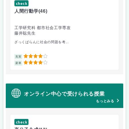
check
ch
人間行動学
(46)
人
工学研究科 都市社会工学専攻
工
藤井聡先生
藤
ざっくばらんに社会の問題を考...
人
4
充実
充
4
楽単
楽
オンライン中心で受けられる授業
もっとみる
check
ch