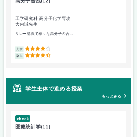
高分子合成
(12)
医
工学研究科 高分子化学専攻
医
大内誠先生
佐
リレー講義で様々な高分子の合...
医
4
充実
充
4.5
楽単
楽
学生主体で進める授業
もっとみる
check
ch
医療統計学
(11)
運