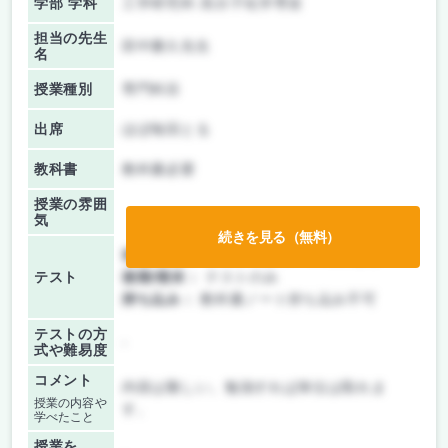
学部 学科
工学研究科 高分子化学専攻
担当の先生
田中勝久先生
名
授業種別
専門科目
出席
ほぼ毎回とる
教科書
教科書必要
授業の雰囲
気
続きを見る（無料）
前期/中間：
テスト・レポート両方なし
テスト
後期/期末：
テストのみ
持ち込み：
教科書ノート持ち込み不可
テストの方
-
式や難易度
コメント
内容は難しい。勉強すれば単位は取れま
授業の内容や
す。
学べたこと
授業を