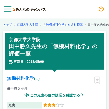
メニュー
トップ
京都大学大学院
「無機材料化学」を含む授業
田中勝久先生
京都大学大学院
田中勝久先生の「無機材料化学」の
評価一覧
更新日
2018/05/09
：
無機材料化学
(1)
ピン留
田中勝久先生
この先生の他の授業を確認する
充実
3