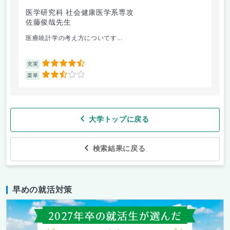
医学研究科 社会健康医学系専攻
人
佐藤俊哉先生
林
医療統計学の考え方についてす...
か
4.5
充実
充
2.5
楽単
楽
大学トップに戻る
検索結果に戻る
早めの就活対策