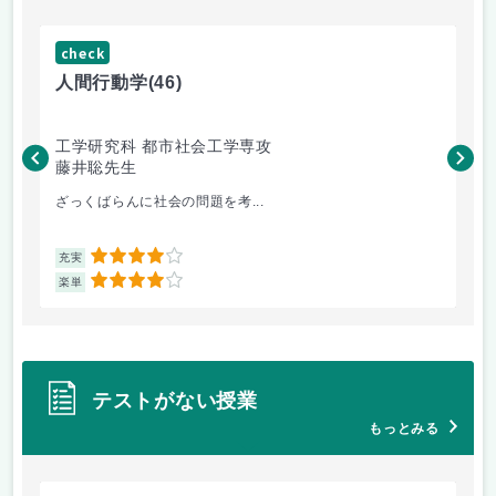
check
ch
人間行動学
(46)
人
工学研究科 都市社会工学専攻
工
藤井聡先生
藤
ざっくばらんに社会の問題を考...
土
4
充実
充
4
楽単
楽
テストがない授業
もっとみる