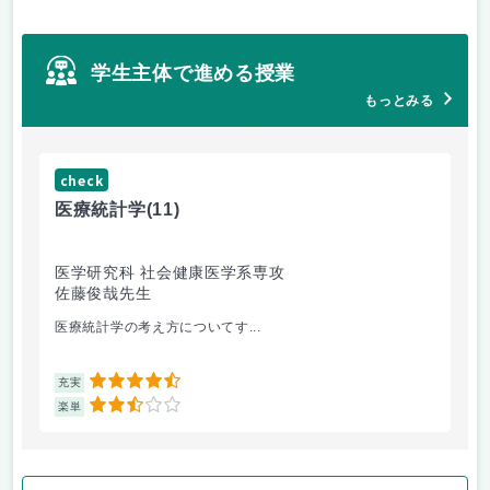
学生主体で進める授業
もっとみる
check
ch
医療統計学
(11)
運
医学研究科 社会健康医学系専攻
人
佐藤俊哉先生
林
医療統計学の考え方についてす...
か
4.5
充実
充
2.5
楽単
楽