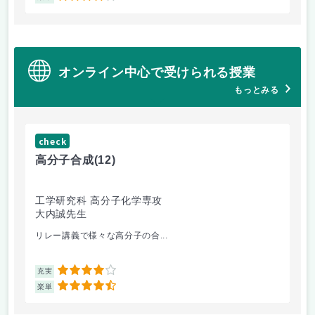
オンライン中心で受けられる授業
もっとみる
check
ch
高分子合成
(12)
医
工学研究科 高分子化学専攻
医
大内誠先生
佐
リレー講義で様々な高分子の合...
医
4
充実
充
4.5
楽単
楽