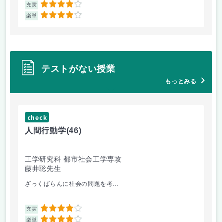
4
充実
充
4
楽単
楽
テストがない授業
もっとみる
check
ch
人間行動学
(46)
人
工学研究科 都市社会工学専攻
工
藤井聡先生
藤
ざっくばらんに社会の問題を考...
人
4
充実
充
4
楽単
楽