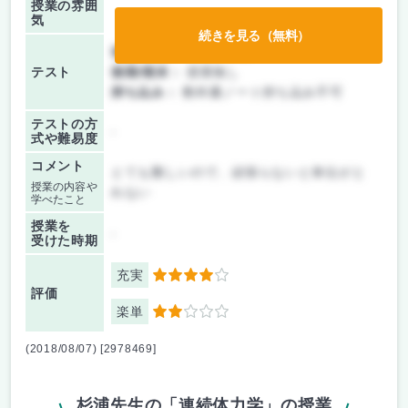
授業の雰囲
気
続きを見る（無料）
前期/中間：
テストのみ
テスト
後期/期末：
授業無し
持ち込み：
教科書ノート持ち込み不可
テストの方
-
式や難易度
コメント
とても難しいので、頑張らないと単位がと
授業の内容や
れない
学べたこと
授業を
-
受けた時期
充実
4
評価
楽単
2
(2018/08/07) [2978469]
杉浦先生の「連続体力学」の授業