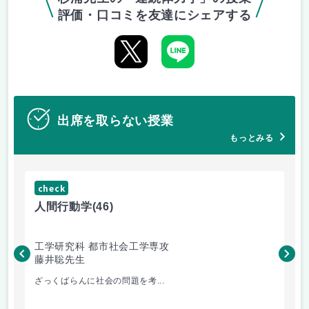
評価・口コミを友達にシェアする
出席を取らない授業
もっとみる
check
ch
人間行動学
(46)
人
工学研究科 都市社会工学専攻
工
藤井聡先生
藤
ざっくばらんに社会の問題を考...
土