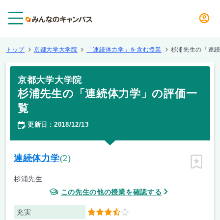
メニュー
トップ
京都大学大学院
「連続体力学」を含む授業
杉浦先生の「連
京都大学大学院
杉浦先生の「連続体力学」の評価一
覧
更新日
2018/12/13
：
連続体力学
(2)
ピン留
杉浦先生
この先生の他の授業を確認する
充実
3.5