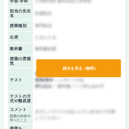
学部 学科
工学研究科 都市社会工学専攻
担当の先生
杉浦先生
名
授業種別
専門科目
出席
たまにとる
教科書
教科書必要
授業の雰囲
気
続きを見る（無料）
前期/中間：
レポートのみ
テスト
後期/期末：
レポートのみ
持ち込み：
教科書ノート持ち込み可
テストの方
-
式や難易度
コメント
きびしいテストがほとんどしめるので注意
授業の内容や
してください
学べたこと
授業を