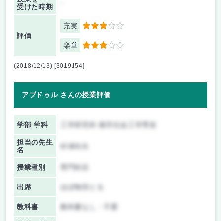
-
受けた時期
充実
3
評価
楽単
3
(2018/12/13) [3019154]
アブドゥル さんの授業評価
学部 学科
工学研究科 都市社会工学専攻
担当の先生
杉浦先生
名
授業種別
専門科目
出席
ほぼ毎回とる
教科書
教科書なし・不要