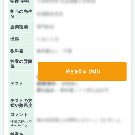
学部 学科
工学研究科 社会基盤工学専攻
担当の先生
杉浦国友先生
名
授業種別
専門科目
出席
たまにとる
教科書
教科書なし・不要
授業の雰囲
気
続きを見る（無料）
前期/中間：
授業無し
テスト
後期/期末：
授業無し
持ち込み：
教科書ノート持ち込み可
テストの方
-
式や難易度
コメント
橋の内容風とか材料とかけっこうむずいよ
授業の内容や
学べたこと
授業を