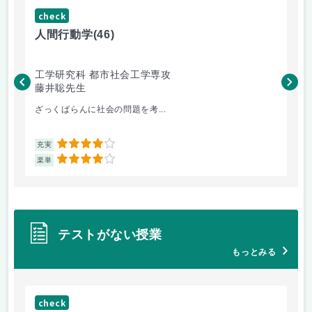
check
ch
人間行動学
(46)
人
工学研究科 都市社会工学専攻
工
藤井聡先生
藤
ざっくばらんに社会の問題を考...
土
4
充実
充
4
楽単
楽
テストがない授業
もっとみる
check
ch