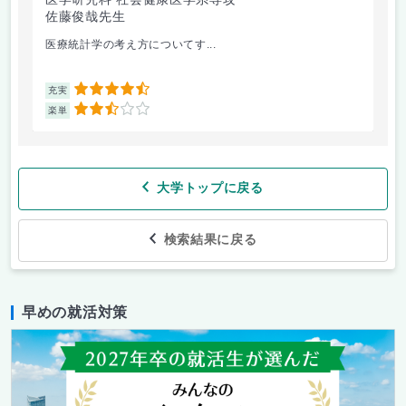
佐藤俊哉先生
林
医療統計学の考え方についてす...
か
4.5
充実
充
2.5
楽単
楽
大学トップに戻る
検索結果に戻る
早めの就活対策