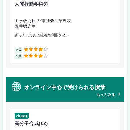
人間行動学
(46)
人
工学研究科 都市社会工学専攻
工
藤井聡先生
藤
ざっくばらんに社会の問題を考...
人
4
充実
充
4
楽単
楽
オンライン中心で受けられる授業
もっとみる
check
ch
高分子合成
(12)
医