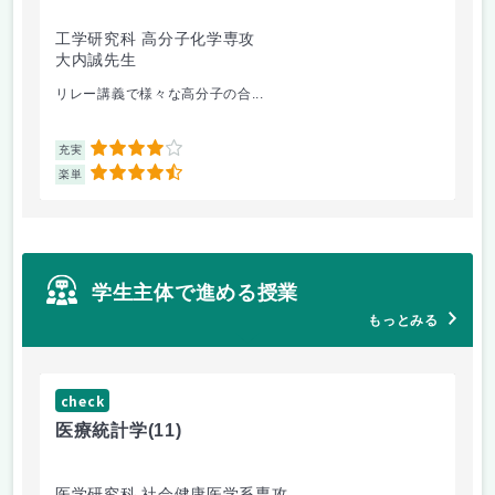
工学研究科 高分子化学専攻
医
大内誠先生
佐
リレー講義で様々な高分子の合...
医
4
充実
充
4.5
楽単
楽
学生主体で進める授業
もっとみる
check
ch
医療統計学
(11)
運
医学研究科 社会健康医学系専攻
人