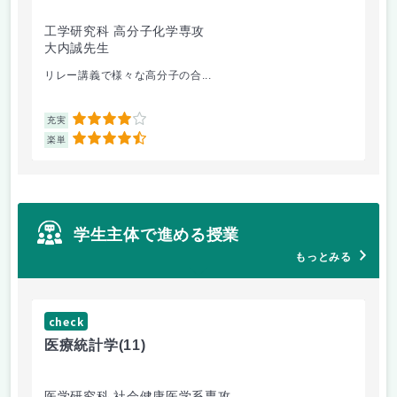
工学研究科 高分子化学専攻
医
大内誠先生
佐
リレー講義で様々な高分子の合...
医
4
充実
充
4.5
楽単
楽
学生主体で進める授業
もっとみる
check
ch
医療統計学
(11)
運
医学研究科 社会健康医学系専攻
人