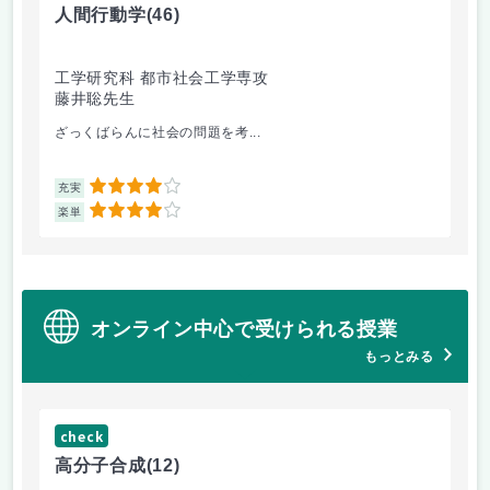
人間行動学
(46)
人
工学研究科 都市社会工学専攻
工
藤井聡先生
藤
ざっくばらんに社会の問題を考...
人
4
充実
充
4
楽単
楽
オンライン中心で受けられる授業
もっとみる
check
ch
高分子合成
(12)
医