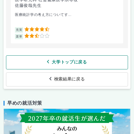
佐藤俊哉先生
林
医療統計学の考え方についてす...
か
4.5
充実
充
2.5
楽単
楽
大学トップに戻る
検索結果に戻る
早めの就活対策