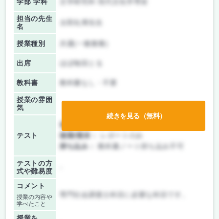
学部 学科
文学研究科 現代文化学専攻
担当の先生
太郎丸博先生
名
授業種別
共通(一般教養)
出席
ほぼ毎回とる
教科書
教科書なし・不要
授業の雰囲
気
続きを見る（無料）
前期/中間：
授業無し
テスト
後期/期末：
レポートのみ
持ち込み：
教科書ノート持ち込み不可
テストの方
-
式や難易度
コメント
専門社会調査士科目に必要な科目です。
授業の内容や
学べたこと
授業を