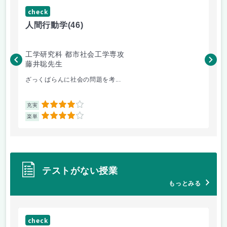
check
ch
人間行動学
(46)
人
工学研究科 都市社会工学専攻
工
藤井聡先生
藤
ざっくばらんに社会の問題を考...
土
4
充実
充
4
楽単
楽
テストがない授業
もっとみる
check
ch