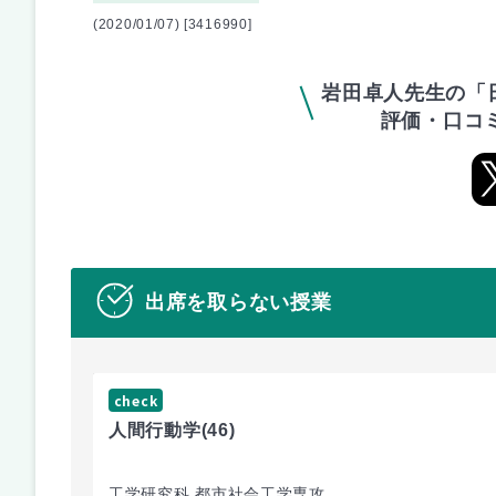
(2020/01/07) [3416990]
岩田卓人先生の「
評価・口コ
出席を取らない授業
check
人間行動学
(46)
工学研究科 都市社会工学専攻