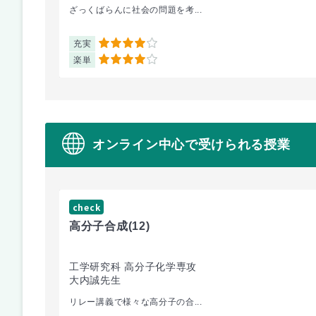
ざっくばらんに社会の問題を考...
充実
4
楽単
4
オンライン中心で受けられる授業
check
高分子合成
(12)
工学研究科 高分子化学専攻
大内誠先生
リレー講義で様々な高分子の合...