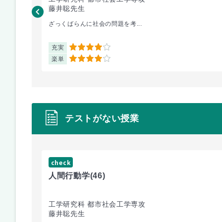
藤井聡先生
ざっくばらんに社会の問題を考...
充実
4
楽単
4
テストがない授業
check
人間行動学
(46)
工学研究科 都市社会工学専攻
藤井聡先生