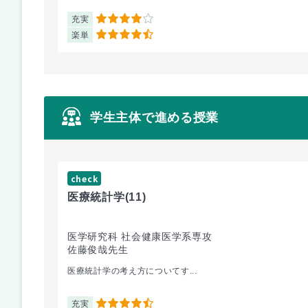
充実
4
楽単
4.5
学生主体で進める授業
check
医療統計学
(11)
医学研究科 社会健康医学系専攻
佐藤俊哉先生
医療統計学の考え方についてす...
充実
4.5