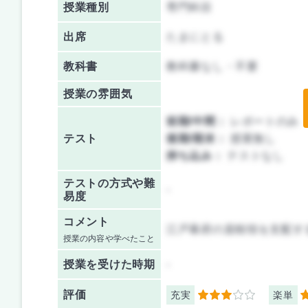
授業種別
専門科目
出席
たまにとる
教科書
教科書なし・不要
授業の雰囲気
前期/中間：
レポートのみ
テスト
後期/期末：
授業無し
持ち込み：
テストなし
テストの方式や難
-
易度
コメント
江戸幕府の直轄領を支配す
授業の内容や学べたこと
授業を
受けた時期
-
評価
充実
楽単
3
3