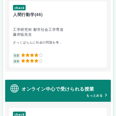
check
ch
人間行動学
(46)
人
工学研究科 都市社会工学専攻
工
藤井聡先生
藤
ざっくばらんに社会の問題を考...
人
4
充実
充
4
楽単
楽
オンライン中心で受けられる授業
もっとみる
check
ch