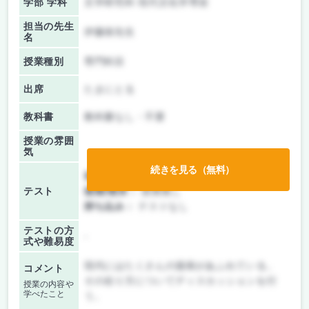
学部 学科
文学研究科 現代文化学専攻
担当の先生
伊藤保先生
名
授業種別
専門科目
出席
たまにとる
教科書
教科書なし・不要
授業の雰囲
気
続きを見る（無料）
前期/中間：
レポートのみ
テスト
後期/期末：
授業無し
持ち込み：
テストなし
テストの方
-
式や難易度
現代にはたくさんの漫画があふれている。
コメント
その在り方についてディスカッションを行
授業の内容や
学べたこと
う。