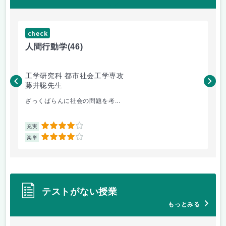
check
ch
人間行動学
(46)
人
工学研究科 都市社会工学専攻
工
藤井聡先生
藤
ざっくばらんに社会の問題を考...
土
4
充実
充
4
楽単
楽
テストがない授業
もっとみる