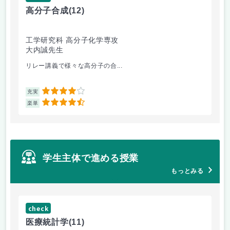
高分子合成
(12)
医
工学研究科 高分子化学専攻
医
大内誠先生
佐
リレー講義で様々な高分子の合...
医
4
充実
充
4.5
楽単
楽
学生主体で進める授業
もっとみる
check
ch
医療統計学
(11)
運