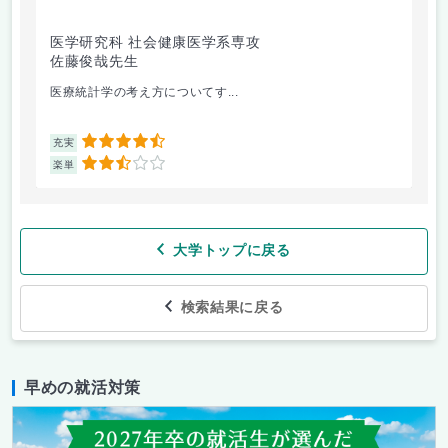
医学研究科 社会健康医学系専攻
人
佐藤俊哉先生
林
医療統計学の考え方についてす...
か
4.5
充実
充
2.5
楽単
楽
大学トップに戻る
検索結果に戻る
早めの就活対策