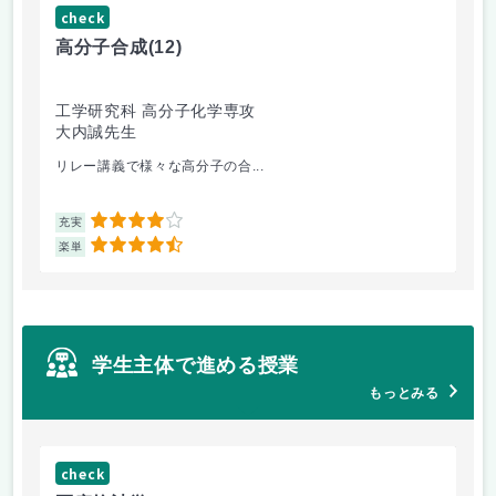
check
ch
高分子合成
(12)
医
工学研究科 高分子化学専攻
医
大内誠先生
佐
リレー講義で様々な高分子の合...
医
4
充実
充
4.5
楽単
楽
学生主体で進める授業
もっとみる
check
ch