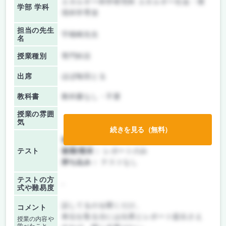
エネルギー科学研究科 エネルギー社会・環
学部 学科
境科学専攻
担当の先生
宇根崎先生
名
授業種別
専門科目
出席
ほぼ毎回とる
教科書
教科書なし・不要
授業の雰囲
気
続きを見る（無料）
前期/中間：
レポートのみ
テスト
後期/期末：
レポートのみ
持ち込み：
テストなし
テストの方
-
式や難易度
話してるのを聞くだけ。
コメント
単位を取る分には出席とレポート提出さえ
授業の内容や