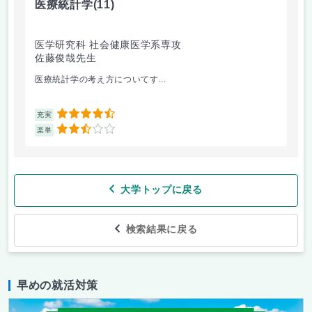
医療統計学
(11)
運
医学研究科 社会健康医学系専攻
人
佐藤俊哉先生
林
医療統計学の考え方についてす...
か
4.5
充実
充
2.5
楽単
楽
大学トップに戻る
検索結果に戻る
早めの就活対策