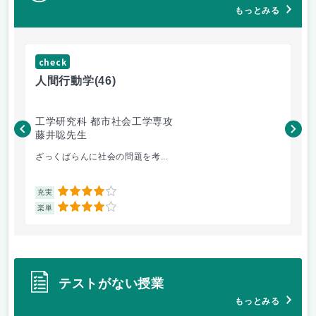
もっとみる
check
ch
人間行動学
(46)
人
工学研究科 都市社会工学専攻
工
藤井聡先生
藤
ざっくばらんに社会の問題を考...
土
4
充実
充
4
楽単
楽
テストがない授業
もっとみる