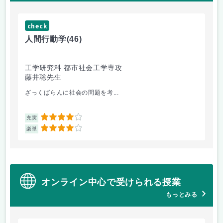
check
ch
人間行動学
(46)
人
工学研究科 都市社会工学専攻
工
藤井聡先生
藤
ざっくばらんに社会の問題を考...
人
4
充実
充
4
楽単
楽
オンライン中心で受けられる授業
もっとみる