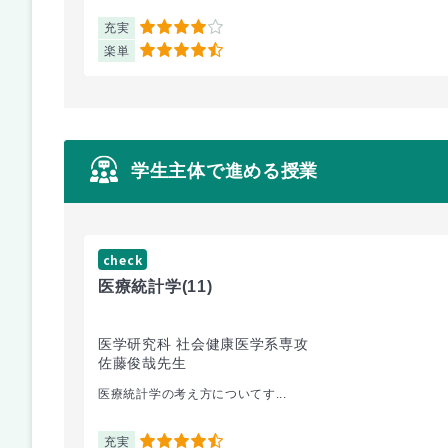
充実
4
楽単
4.5
学生主体で進める授業
check
医療統計学
(11)
医学研究科 社会健康医学系専攻
佐藤俊哉先生
医療統計学の考え方についてす...
充実
4.5