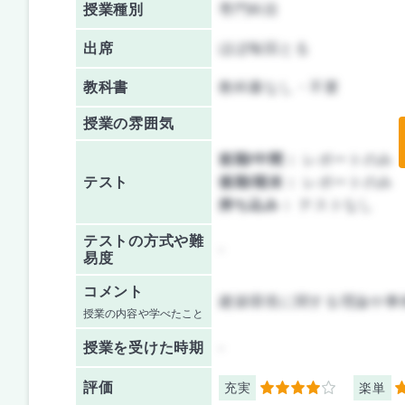
授業種別
専門科目
出席
ほぼ毎回とる
教科書
教科書なし・不要
授業の雰囲気
前期/中間：
レポートのみ
テスト
後期/期末：
レポートのみ
持ち込み：
テストなし
テストの方式や難
-
易度
コメント
建築環境に関する理論や事
授業の内容や学べたこと
授業を
受けた時期
-
評価
充実
楽単
4
5