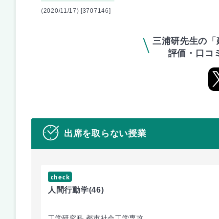
(2020/11/17) [3707146]
三浦研先生の「
評価・口コ
出席を取らない授業
check
人間行動学
(46)
工学研究科 都市社会工学専攻