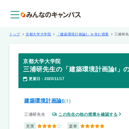
メニュー
トップ
京都大学大学院
「建築環境計画論I」を含む授業
三浦研先
京都大学大学院
三浦研先生の「建築環境計画論I」
更新日
2020/11/17
：
建築環境計画論I
(1)
三浦研先生
この先生の他の授業を確認する
充実
楽単
4
5