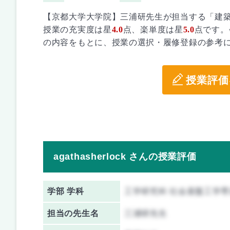
【京都大学大学院】三浦研先生が担当する「建築
授業の充実度は星
4.0
点、楽単度は星
5.0
点です。
の内容をもとに、授業の選択・履修登録の参考
授業評価
agathasherlock さんの授業評価
学部 学科
工学研究科 社会基盤工学専
担当の先生名
三浦研先生