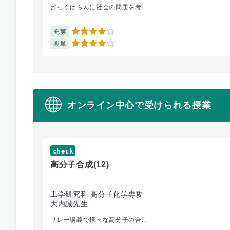
ざっくばらんに社会の問題を考...
充実
4
楽単
4
オンライン中心で受けられる授業
check
高分子合成
(12)
工学研究科 高分子化学専攻
大内誠先生
リレー講義で様々な高分子の合...