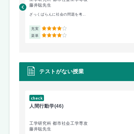
藤井聡先生
ざっくばらんに社会の問題を考...
充実
4
楽単
4
テストがない授業
check
人間行動学
(46)
工学研究科 都市社会工学専攻
藤井聡先生