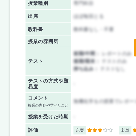
授業種別
専門科目
出席
ほぼ毎回とる
教科書
教科書なし・不要
授業の雰囲気
前期/中間：
レポートのみ
テスト
後期/期末：
テストのみ
持ち込み：
テストなし
テストの方式や難
-
易度
コメント
無機化学をの授業でレポー
授業の内容や学べたこと
授業を
受けた時期
-
評価
充実
楽単
3
3