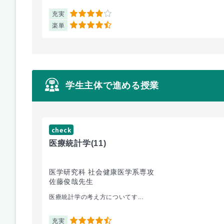
充実
4
楽単
4.5
学生主体で進める授業
check
医療統計学
(11)
医学研究科 社会健康医学系専攻
佐藤俊哉先生
医療統計学の考え方についてす...
充実
4.5