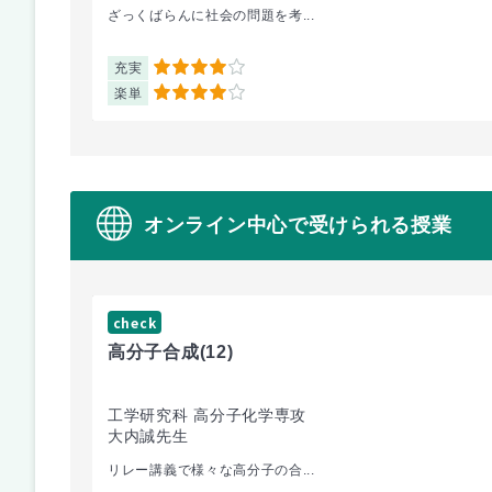
ざっくばらんに社会の問題を考...
充実
4
楽単
4
オンライン中心で受けられる授業
check
高分子合成
(12)
工学研究科 高分子化学専攻
大内誠先生
リレー講義で様々な高分子の合...