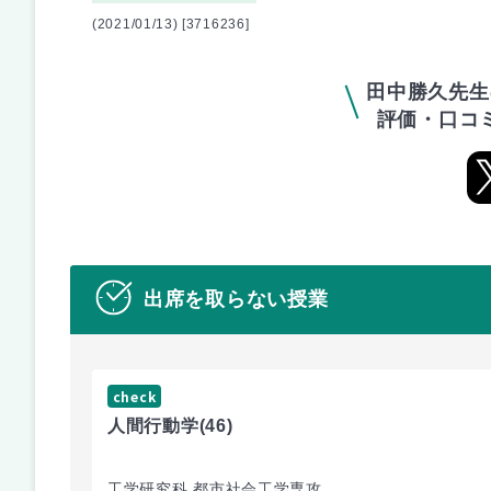
(2021/01/13) [3716236]
田中勝久先生
評価・口コ
出席を取らない授業
check
人間行動学
(46)
工学研究科 都市社会工学専攻