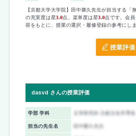
【京都大学大学院】田中勝久先生が担当する「
の充実度は星
3.0
点、楽単度は星
3.0
点です。会員
容をもとに、授業の選択・履修登録の参考にし
授業評価
dasvd さんの授業評価
学部 学科
文学研究科 文献文化学専攻
担当の先生名
田中勝久先生