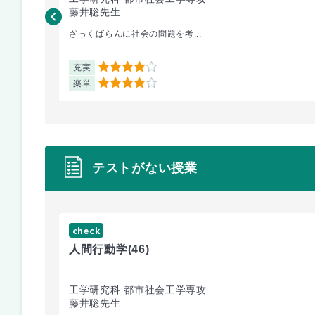
藤井聡先生
ざっくばらんに社会の問題を考...
充実
4
楽単
4
テストがない授業
check
人間行動学
(46)
工学研究科 都市社会工学専攻
藤井聡先生