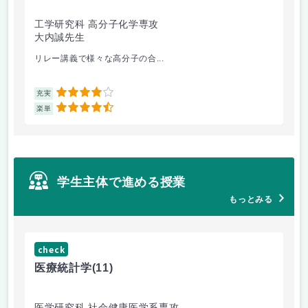
工学研究科 高分子化学専攻
医
大内誠先生
佐
リレー講義で様々な高分子の合...
医
4
充実
充
4.5
楽単
楽
学生主体で進める授業
もっとみる
check
ch
医療統計学
(11)
運
医学研究科 社会健康医学系専攻
人