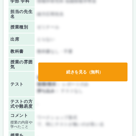
学部 学科
情報学研究科 知能情報学専攻
担当の先生
緒方広明先生
名
授業種別
ゼミナール
出席
とらない
教科書
教科書なし・不要
授業の雰囲
気
続きを見る（無料）
前期/中間：
レポートのみ
テスト
後期/期末：
レポートのみ
持ち込み：
テストなし
テストの方
-
式や難易度
コメント
ワークショップ形式
授業の内容や
で、特にテストが無いのが良い点
学べたこと
授業を