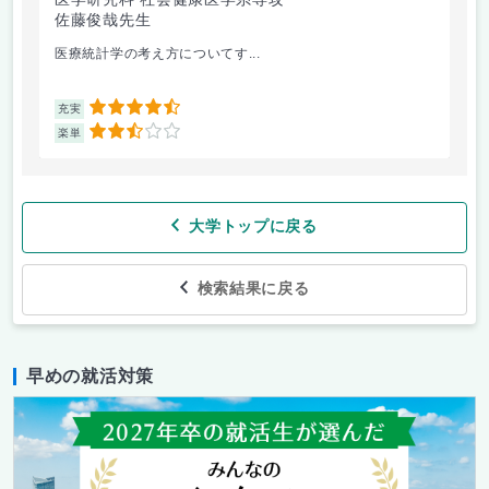
佐藤俊哉先生
林
医療統計学の考え方についてす...
か
4.5
充実
充
2.5
楽単
楽
大学トップに戻る
検索結果に戻る
早めの就活対策