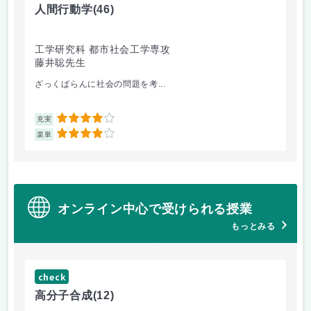
人間行動学
(46)
人
工学研究科 都市社会工学専攻
工
藤井聡先生
藤
ざっくばらんに社会の問題を考...
人
4
充実
充
4
楽単
楽
オンライン中心で受けられる授業
もっとみる
check
ch
高分子合成
(12)
医