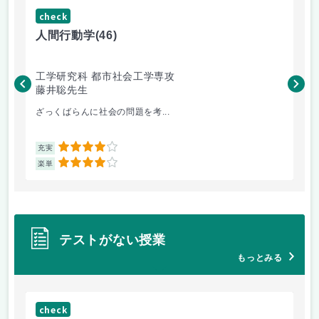
check
ch
人間行動学
(46)
人
工学研究科 都市社会工学専攻
工
藤井聡先生
藤
ざっくばらんに社会の問題を考...
土
4
充実
充
4
楽単
楽
テストがない授業
もっとみる
check
ch