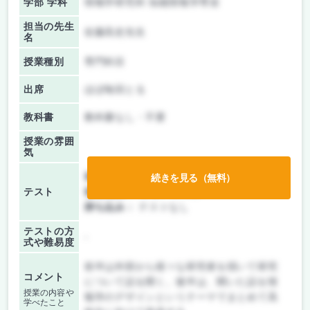
学部 学科
情報学研究科 知能情報学専攻
担当の先生
佐藤高史先生
名
授業種別
専門科目
出席
ほぼ毎回とる
教科書
教科書なし・不要
授業の雰囲
気
前期/中間：
テスト・レポート両方なし
続きを見る（無料）
テスト
後期/期末：
レポートのみ
持ち込み：
テストなし
テストの方
-
式や難易度
前半は外部から様々な研究者を招いて研究
コメント
について話を聞く。後半は、聞いた話を情
授業の内容や
報学のデザインというテーマでまとめて高
学べたこと