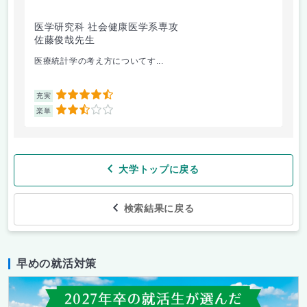
医学研究科 社会健康医学系専攻
人
佐藤俊哉先生
林
医療統計学の考え方についてす...
か
4.5
充実
充
2.5
楽単
楽
大学トップに戻る
検索結果に戻る
早めの就活対策