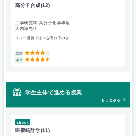
高分子合成
(12)
医
工学研究科 高分子化学専攻
医
大内誠先生
佐
リレー講義で様々な高分子の合...
医
4
充実
充
4.5
楽単
楽
学生主体で進める授業
もっとみる
check
ch
医療統計学
(11)
運