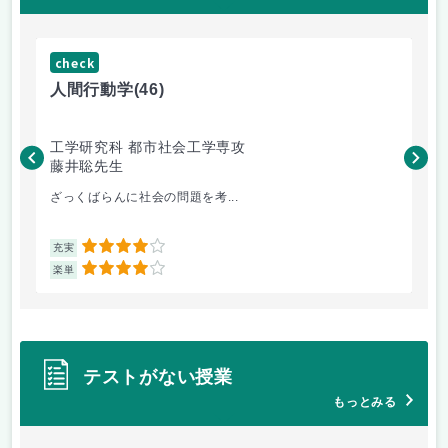
check
ch
人間行動学
(46)
人
工学研究科 都市社会工学専攻
工
藤井聡先生
藤
ざっくばらんに社会の問題を考...
土
4
充実
充
4
楽単
楽
テストがない授業
もっとみる