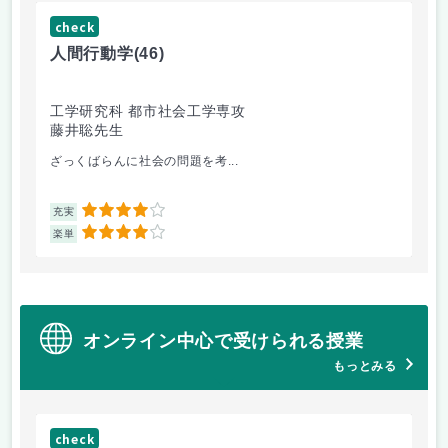
check
ch
人間行動学
(46)
人
工学研究科 都市社会工学専攻
工
藤井聡先生
藤
ざっくばらんに社会の問題を考...
人
4
充実
充
4
楽単
楽
オンライン中心で受けられる授業
もっとみる
check
ch