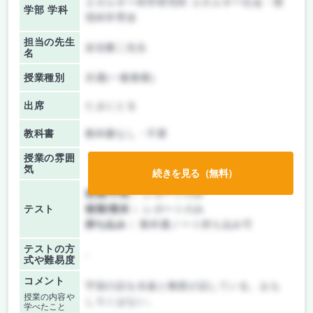
エネルギー科学研究科 エネルギー社会・環
学部 学科
境科学専攻
担当の先生
岩谷勝二先生
名
授業種別
共通(一般教養)
出席
たまにとる
教科書
教科書なし・不要
授業の雰囲
気
続きを見る（無料）
前期/中間：
レポートのみ
テスト
後期/期末：
レポートのみ
持ち込み：
教科書ノート持ち込み可
テストの方
-
式や難易度
コメント
宇宙の話を永遠と教授が話している。おも
授業の内容や
しろくはない。
学べたこと