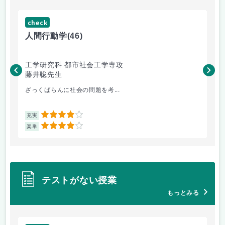
check
ch
人間行動学
(46)
人
工学研究科 都市社会工学専攻
工
藤井聡先生
藤
ざっくばらんに社会の問題を考...
土
4
充実
充
4
楽単
楽
テストがない授業
もっとみる