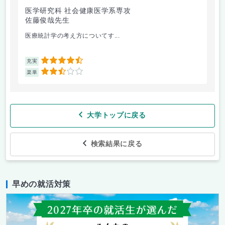
医学研究科 社会健康医学系専攻
人
佐藤俊哉先生
林
医療統計学の考え方についてす...
か
4.5
充実
充
2.5
楽単
楽
大学トップに戻る
検索結果に戻る
早めの就活対策