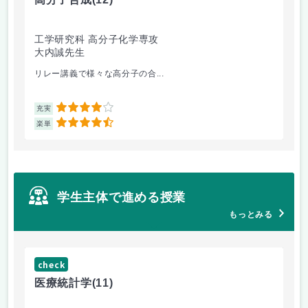
工学研究科 高分子化学専攻
医
大内誠先生
佐
リレー講義で様々な高分子の合...
医
4
充実
充
4.5
楽単
楽
学生主体で進める授業
もっとみる
check
ch
医療統計学
(11)
運