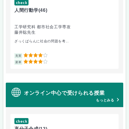
check
ch
人間行動学
(46)
人
工学研究科 都市社会工学専攻
工
藤井聡先生
藤
ざっくばらんに社会の問題を考...
人
4
充実
充
4
楽単
楽
オンライン中心で受けられる授業
もっとみる
check
ch
高分子合成
(12)
医