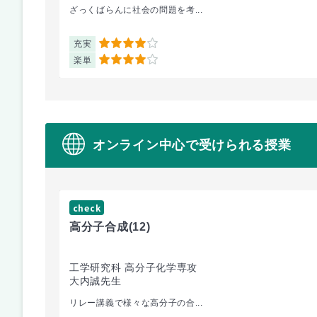
ざっくばらんに社会の問題を考...
充実
4
楽単
4
オンライン中心で受けられる授業
check
高分子合成
(12)
工学研究科 高分子化学専攻
大内誠先生
リレー講義で様々な高分子の合...