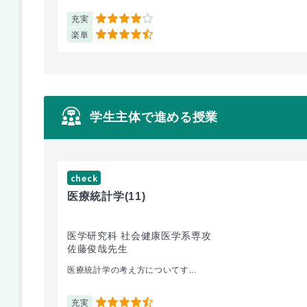
充実
4
楽単
4.5
学生主体で進める授業
check
医療統計学
(11)
医学研究科 社会健康医学系専攻
佐藤俊哉先生
医療統計学の考え方についてす...
充実
4.5