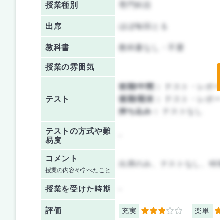
授業種別
専門科目
出席
ほぼ毎回とる
教科書
教科書なし・不要
授業の雰囲気
前期/中間：
テスト・レポ
テスト
後期/期末：
テスト・レポ
持ち込み：
テストなし
テストの方式や難
-
易度
コメント
出席のみ、テストなし、特
授業の内容や学べたこと
授業を
受けた時期
-
評価
充実
楽単
3
5