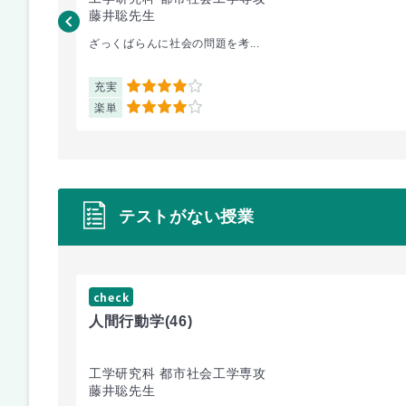
藤井聡先生
ざっくばらんに社会の問題を考...
充実
4
楽単
4
テストがない授業
check
人間行動学
(46)
工学研究科 都市社会工学専攻
藤井聡先生