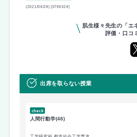
(2021/04/28) [3796324]
肌生様々先生の「エ
評価・口コ
出席を取らない授業
check
人間行動学
(46)
工学研究科 都市社会工学専攻