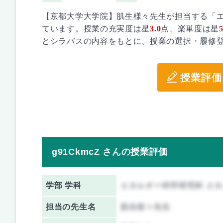
【京都大学大学院】肌生様々先生が担当する「
ています。授業の充実度は星
3.0
点、楽単度は星
5
とシラバスの内容をもとに、授業の選択・履修
授業評価
g91CkmcZ さんの授業評価
学部 学科
エネルギー科学研究科 エ
担当の先生名
肌生様々先生