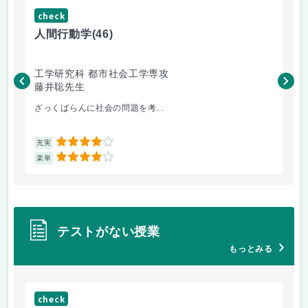
check
ch
人間行動学
(46)
人
工学研究科 都市社会工学専攻
工
藤井聡先生
藤
ざっくばらんに社会の問題を考...
土
4
充実
充
4
楽単
楽
テストがない授業
もっとみる
check
ch