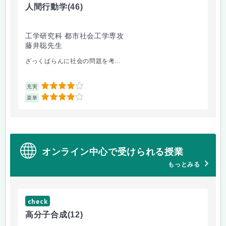
人間行動学
(46)
人
工学研究科 都市社会工学専攻
工
藤井聡先生
藤
ざっくばらんに社会の問題を考...
人
4
充実
充
4
楽単
楽
オンライン中心で受けられる授業
もっとみる
check
ch
高分子合成
(12)
医