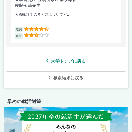
佐藤俊哉先生
林
医療統計学の考え方についてす...
か
4.5
充実
充
2.5
楽単
楽
大学トップに戻る
検索結果に戻る
早めの就活対策