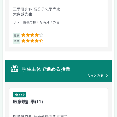
工学研究科 高分子化学専攻
医
大内誠先生
佐
リレー講義で様々な高分子の合...
医
4
充実
充
4.5
楽単
楽
学生主体で進める授業
もっとみる
check
ch
医療統計学
(11)
運
医学研究科 社会健康医学系専攻
人