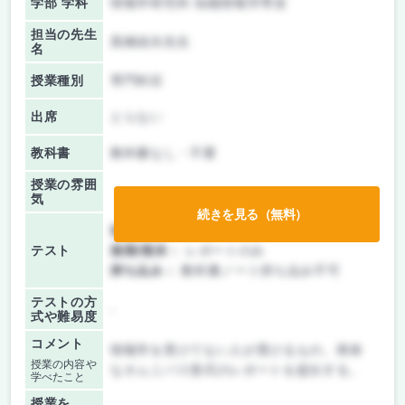
学部 学科
情報学研究科 知能情報学専攻
担当の先生
黒橋禎夫先生
名
授業種別
専門科目
出席
とらない
教科書
教科書なし・不要
授業の雰囲
気
続きを見る（無料）
前期/中間：
レポートのみ
テスト
後期/期末：
レポートのみ
持ち込み：
教科書ノート持ち込み不可
テストの方
-
式や難易度
コメント
情報学を受けてない人が受けるもの。簡単
授業の内容や
なオムニバス形式のレポートを提出する。
学べたこと
授業を