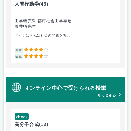
人間行動学
(46)
人
工学研究科 都市社会工学専攻
工
藤井聡先生
藤
ざっくばらんに社会の問題を考...
人
4
充実
充
4
楽単
楽
オンライン中心で受けられる授業
もっとみる
check
ch
高分子合成
(12)
医