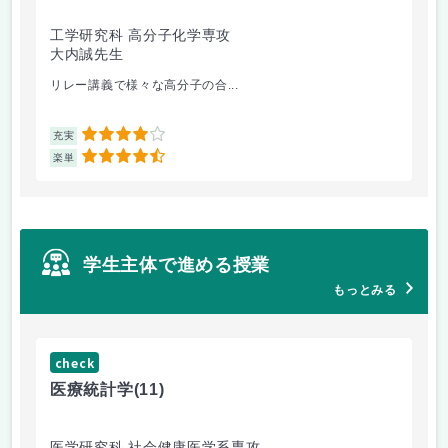
工学研究科 高分子化学専攻
医
大内誠先生
佐
リレー講義で様々な高分子の合...
医
4
充実
充
4.5
楽単
楽
学生主体で進める授業
もっとみる
check
ch
医療統計学
(11)
運
医学研究科 社会健康医学系専攻
人