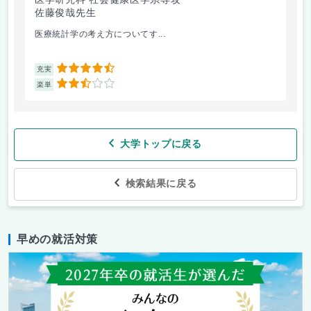
佐藤俊哉先生
林
医療統計学の考え方についてす...
か
4.5
充実
充
2.5
楽単
楽
大学トップに戻る
検索結果に戻る
早めの就活対策