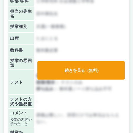
学部 学科
工学研究科 社会基盤工学専攻
担当の先生
田中満先生
名
授業種別
共通(一般教養)
出席
たまにとる
教科書
教科書必要
授業の雰囲
気
続きを見る（無料）
前期/中間：
テストのみ
テスト
後期/期末：
テストのみ
持ち込み：
教科書ノート持ち込み不可
テストの方
-
式や難易度
コメント
講義は難しい。演習だけでは単位はもらえ
授業の内容や
ない。
学べたこと
授業を