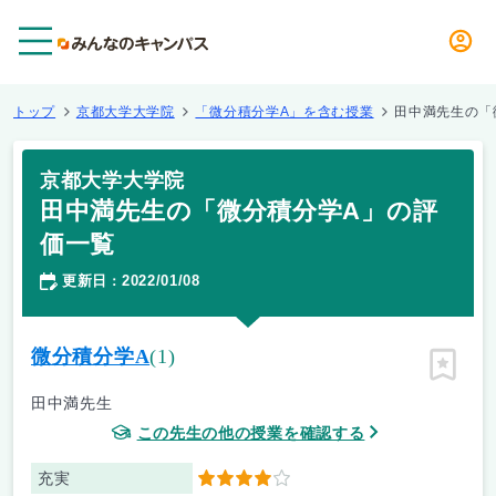
メニュー
トップ
京都大学大学院
「微分積分学A」を含む授業
田中満先生の「
京都大学大学院
田中満先生の「微分積分学A」の評
価一覧
更新日
2022/01/08
：
微分積分学A
(1)
ピン留
田中満先生
この先生の他の授業を確認する
充実
4