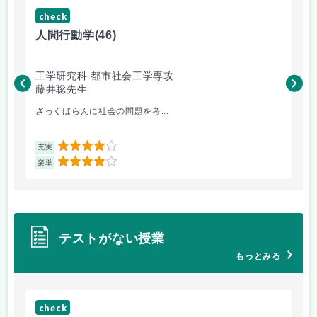
check
ch
人間行動学
(46)
人
工学研究科 都市社会工学専攻
工
藤井聡先生
藤
ざっくばらんに社会の問題を考...
土
4
充実
充
4
楽単
楽
テストがない授業
もっとみる
check
ch