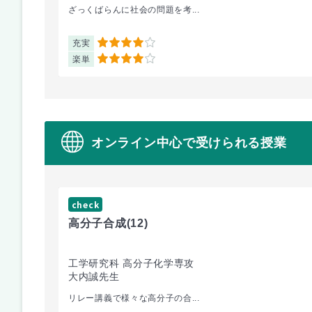
ざっくばらんに社会の問題を考...
充実
4
楽単
4
オンライン中心で受けられる授業
check
高分子合成
(12)
工学研究科 高分子化学専攻
大内誠先生
リレー講義で様々な高分子の合...