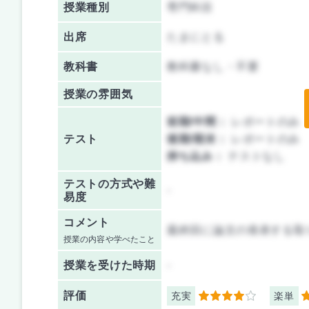
授業種別
専門科目
出席
たまにとる
教科書
教科書なし・不要
授業の雰囲気
前期/中間：
レポートのみ
テスト
後期/期末：
レポートのみ
持ち込み：
テストなし
テストの方式や難
-
易度
コメント
最終回に論文の発表する取
授業の内容や学べたこと
授業を
受けた時期
-
評価
充実
楽単
4
4