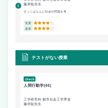
藤井聡先生
ざっくばらんに社会の問題を考...
充実
4
楽単
4
テストがない授業
check
人間行動学
(46)
工学研究科 都市社会工学専攻
藤井聡先生