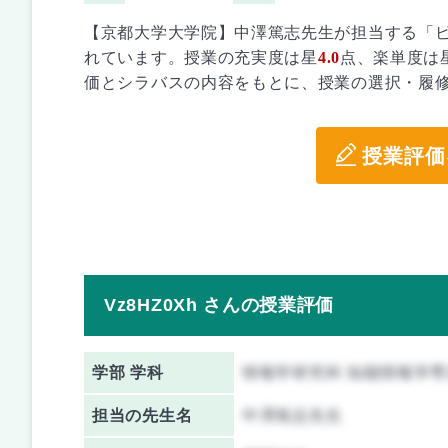
【京都大学大学院】中澤篤志先生が担当する「
れています。授業の充実度は星
4.0
点、楽単度は
価とシラバスの内容をもとに、授業の選択・履
授業評価
Vz8HZ0Xh さんの授業評価
学部 学科
情報学研究科 知能情報学専
担当の先生名
中澤篤志先生