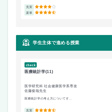
充実
4
楽単
4.5
学生主体で進める授業
check
医療統計学
(11)
医学研究科 社会健康医学系専攻
佐藤俊哉先生
医療統計学の考え方についてす...
充実
4.5