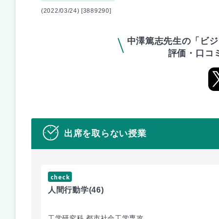
(2022/03/24) [3889290]
中澤篤志先生の「ビジ
評価・口コ
出席を取らない授業
check
人間行動学
(46)
工学研究科 都市社会工学専攻