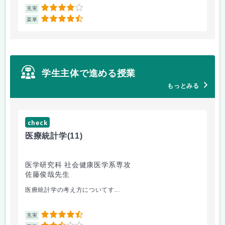
4
充実
充
4.5
楽単
楽
学生主体で進める授業
もっとみる
check
ch
医療統計学
(11)
運
医学研究科 社会健康医学系専攻
人
佐藤俊哉先生
林
医療統計学の考え方についてす...
か
4.5
充実
充