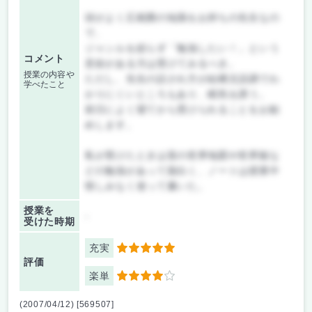
頭がよく広範囲の知識をお持ちの先生なの
で、
ジャンルを絞らず「勉強したい！」という
コメント
意欲がある方は受けてみるべき。
授業の内容や
ただし、先生の話され方が結構文語調でわ
学べたこと
かりにくいところもあり、眠気を誘う。
前日によく寝てから受けられることをお勧
めします。
私が受けたときは昔の世界地図や世界観な
どの勉強があって面白く、ノートは授業中
惜しみなく使って書いた。
授業を
-
受けた時期
充実
5
評価
楽単
4
(2007/04/12) [569507]