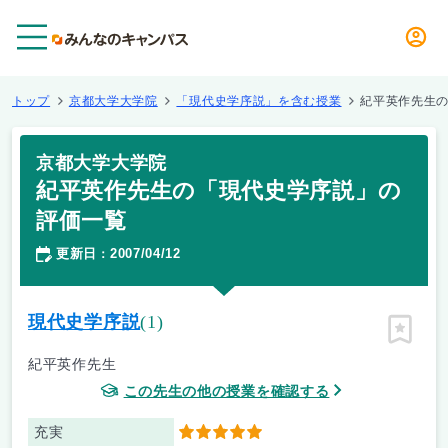
メニュー
トップ
京都大学大学院
「現代史学序説」を含む授業
紀平英作先生
京都大学大学院
紀平英作先生の「現代史学序説」の
評価一覧
更新日
2007/04/12
：
現代史学序説
(1)
ピン留
紀平英作先生
この先生の他の授業を確認する
充実
5