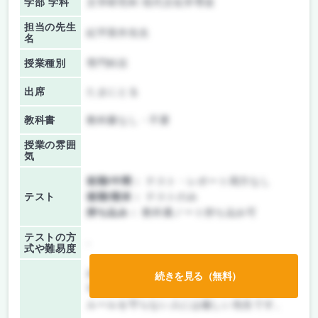
学部 学科
文学研究科 現代文化学専攻
担当の先生
紀平英作先生
名
授業種別
専門科目
出席
たまにとる
教科書
教科書なし・不要
授業の雰囲
気
前期/中間：
テスト・レポート両方なし
テスト
後期/期末：
テストのみ
持ち込み：
教科書ノート持ち込み可
テストの方
-
式や難易度
自筆ノートのみ持ち込み可。（コピー不
続きを見る（無料）
可）
ルールを守らない人には厳しい先生です。