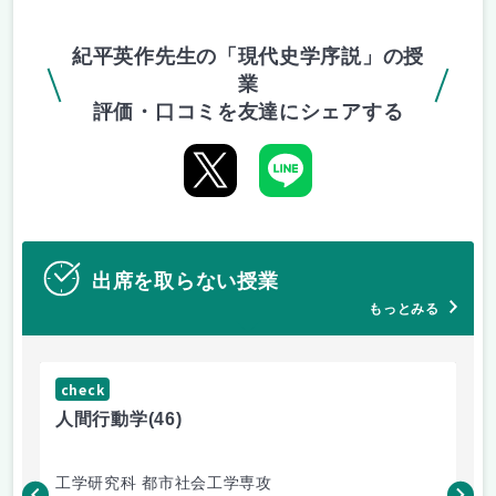
紀平英作先生の「現代史学序説」の授
業
評価・口コミを友達にシェアする
出席を取らない授業
もっとみる
check
ch
人間行動学
(46)
人
工学研究科 都市社会工学専攻
工