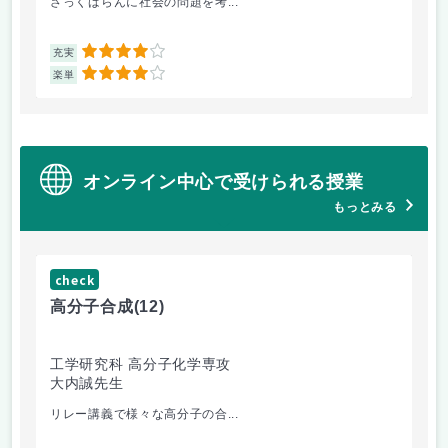
ざっくばらんに社会の問題を考...
人
4
充実
充
4
楽単
楽
オンライン中心で受けられる授業
もっとみる
check
ch
高分子合成
(12)
医
工学研究科 高分子化学専攻
医
大内誠先生
佐
リレー講義で様々な高分子の合...
医