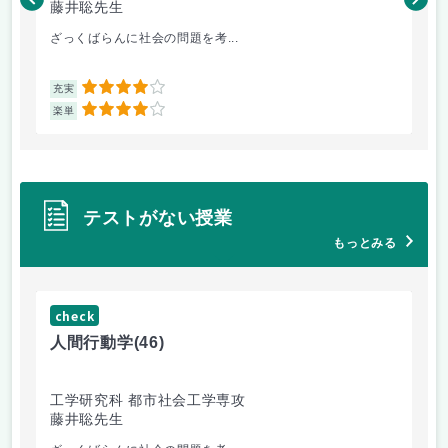
藤井聡先生
藤
ざっくばらんに社会の問題を考...
土
4
充実
充
4
楽単
楽
テストがない授業
もっとみる
check
ch
人間行動学
(46)
人
工学研究科 都市社会工学専攻
工
藤井聡先生
藤