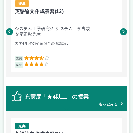
楽単
英語論文作成演習
(12)
コ
システム工学研究科 システム工学専攻
総
安尾正秋先生
根
大学4年次の卒業課題の英語論...
後
3.5
充実
充
4
楽単
楽
充実度「★4以上」の授業
もっとみる
充実