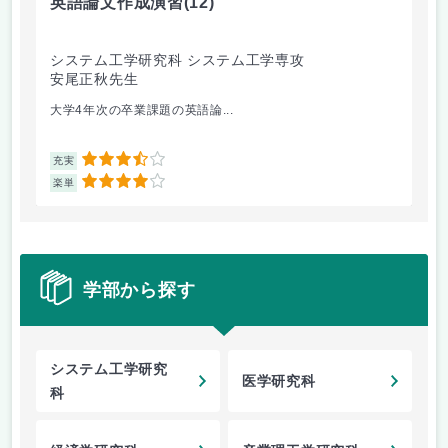
英語論文作成演習
(12)
熱
システム工学研究科 システム工学専攻
総
安尾正秋先生
渕
大学4年次の卒業課題の英語論...
燃
3.5
充実
充
4
楽単
楽
学部から探す
システム工学研究
医学研究科
科