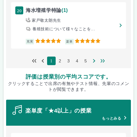
20
海水増殖学特論
(1)
家戸敬太朗先生
養殖技術について様々なことを...
5
5
充実
楽単
2
3
4
5
1
評価は授業別の平均スコアです。
クリックすることで出席の有無やテスト情報、先輩のコメン
トが閲覧できます。
楽単度「★4以上」の授業
もっとみる