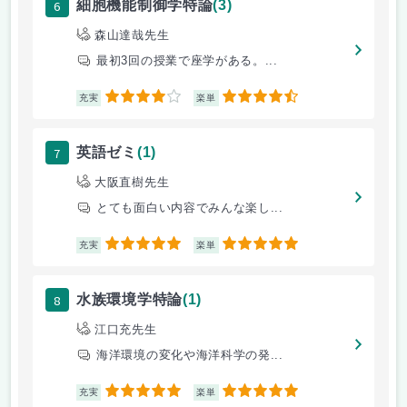
6
細胞機能制御学特論
(3)
森山達哉先生
最初3回の授業で座学がある。...
4
4.5
充実
楽単
7
英語ゼミ
(1)
大阪直樹先生
とても面白い内容でみんな楽し...
5
5
充実
楽単
8
水族環境学特論
(1)
江口充先生
海洋環境の変化や海洋科学の発...
5
5
充実
楽単