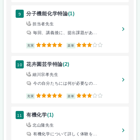
9
分子機能化学特論
(1)
担当者先生
毎回、講義後に、提出課題があ...
5
3
充実
楽単
10
花卉園芸学特論
(2)
細川宗孝先生
今の自分たちには何が必要なの...
5
3
充実
楽単
11
有機化学
(1)
北山隆先生
有機化学について詳しく体験を...