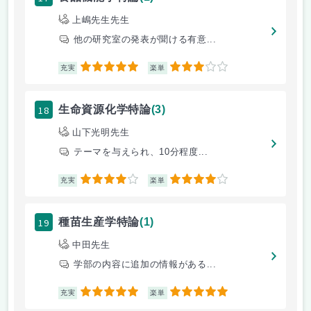
上嶋先生先生
他の研究室の発表が聞ける有意...
5
3
充実
楽単
18
生命資源化学特論
(3)
山下光明先生
テーマを与えられ、10分程度...
4
4
充実
楽単
19
種苗生産学特論
(1)
中田先生
学部の内容に追加の情報がある...
5
5
充実
楽単