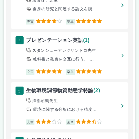
加藤容子先生
自身の研究と関連する論文を調...
4
5
充実
楽単
4
プレゼンテーション英語
(1)
スタンシューアレクサンドロ先生
教科書と発表を交互に行う。 ...
5
5
充実
楽単
5
生物環境調節物質動態学特論
(2)
澤部昭義先生
環境に関する分析における精度...
3
3.5
充実
楽単