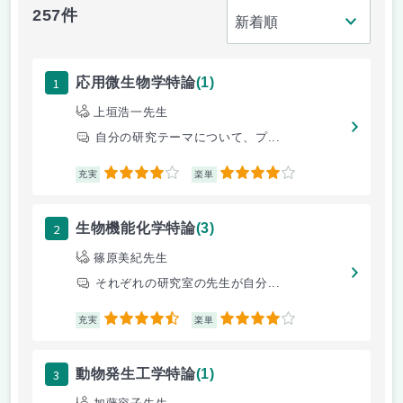
257件
1
応用微生物学特論
(1)
上垣浩一先生
自分の研究テーマについて、プ...
4
4
充実
楽単
2
生物機能化学特論
(3)
篠原美紀先生
それぞれの研究室の先生が自分...
4.5
4
充実
楽単
3
動物発生工学特論
(1)