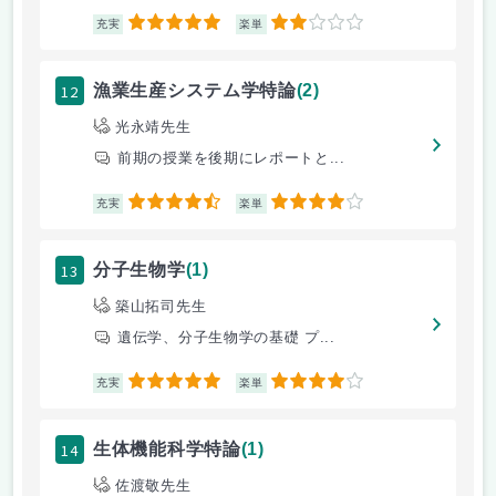
5
2
充実
楽単
12
漁業生産システム学特論
(2)
光永靖先生
前期の授業を後期にレポートと...
4.5
4
充実
楽単
13
分子生物学
(1)
築山拓司先生
遺伝学、分子生物学の基礎 プ...
5
4
充実
楽単
14
生体機能科学特論
(1)
佐渡敬先生