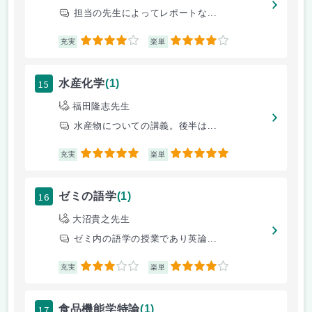
担当の先生によってレポートな...
4
4
充実
楽単
15
水産化学
(1)
福田隆志先生
水産物についての講義。後半は...
5
5
充実
楽単
16
ゼミの語学
(1)
大沼貴之先生
ゼミ内の語学の授業であり英論...
3
4
充実
楽単
17
食品機能学特論
(1)