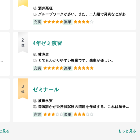
酒井亮征
を学ぶ教科であり、基本先生が録画した動画見る授業形式になる
グループワークが多い。また、二人組で発表などがあります。
5
4
充実
楽単
2
4年ゼミ演習
位
林克彦
容についてのレポートを提出すれば簡単に単位が取れる。授業内容も興味深いものが多い。
とてもわかりやすい授業です。先生が優しい。
5
5
充実
楽単
3
ゼミナール
位
波田永実
毎週誰かが公務員試験の問題を作成する。これは順番に回ってくる。問題を解く。解説をする。
3
3
充実
楽単
と見る
もっと見る