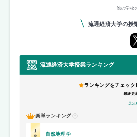
他の学校
流通経済大学の授
流通経済大学授業ランキング
ランキングをチェック
最終更新
ラン
楽単ランキング
？
1
自然地理学
位