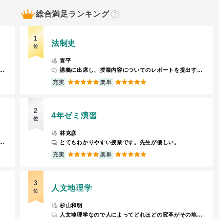
総合満足ランキング
？
1
法制史
位
宮平
を使って見たり、法律の内容や定義などを教えてくれる。
講義に出席し、授業内容についてのレポートを提出すれば簡単に単位が取れる。授業内容も興味深いものが多い。
5
5
充実
楽単
2
4年ゼミ演習
位
林克彦
ストが大捻りする上に対策をしたものの予想外の変化球が出てきたり、予想してないような問題が半分以上出てきたりします。
とてもわかりやすい授業です。先生が優しい。
5
5
充実
楽単
3
人文地理学
位
杉山和明
人文地理学なので人によってどれほどの変革がその地域で起こったのかが学べます。寝てても何も言われません。