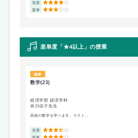
充実
4
楽単
3
楽単度「★4以上」の授業
楽単
数学
(23)
経済学部 経済学科
井川信子先生
高校の数学を学べます。テスト...
充実
3.5
楽単