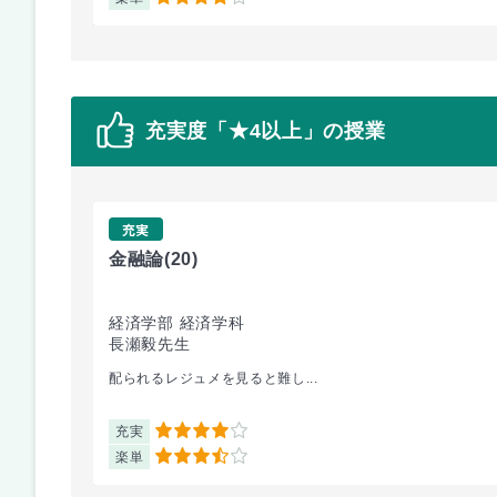
4
充実度「★4以上」の授業
充実
金融論
(20)
経済学部 経済学科
長瀬毅先生
配られるレジュメを見ると難し...
充実
4
楽単
3.5