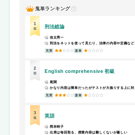
鬼単ランキング
？
1
刑法総論
位
信太秀一
刑法をネット
2
1
充実
楽単
2
English comprehensive 初級
位
尾関
かなり内容は簡単だったがテ
3
1
充実
楽単
3
英語
位
岡本時子
出席は毎回取る、授業内容は難しくないが厳しい