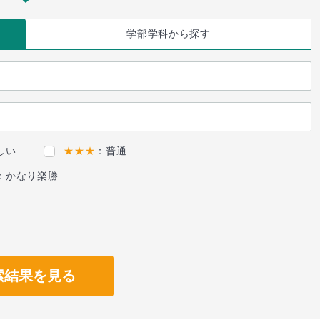
学部学科
から探す
しい
★★★
：普通
：かなり楽勝
索結果を見る