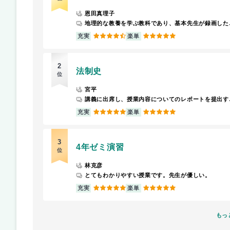
恩田真理子
地理的な教養
4.5
5
充実
楽単
2
法制史
位
宮平
講義に出席し、授業内
5
5
充実
楽単
3
4年ゼミ演習
位
林克彦
とてもわかりやすい授業です。先生が優しい。
5
5
充実
楽単
もっ