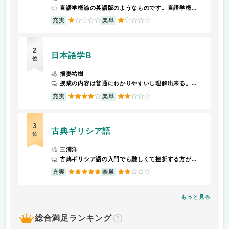
言語学概論の英語版のようなものです。言語学概論を取っていた方は学びやすいと思います。毎回の授業で資料が配られ、その資料に反って英語で講義が進みます。普通にぺらぺら話されるので英語の聞き取り能力に不安がある人にはおすすめしません。学期中にパワーポイントを用いた発表は3回あります。欠席回数は3回までの先生独自の制限がありかなり厳しめです。宿題などはある時もありますが基本は指定されたプリントの範囲を読んだり簡単なクイズを事前にやってくるくらいです。出席は点呼でとるものでGlexaはほとんどっかいません。生徒と先生の認識の食い違いが多く見られ不安に思う生徒がたた見られた印象です。
1
1
充実
楽単
2
日本語学B
位
揚妻祐樹
授業の内容は普通にわかりやすいし理解出来る。興味深い内容もあると感じた。課題もたまにあるけど難しくないし、作業という感じ。期限も長いのでそこは心配無用。しかし、期末レポートはまず何を調べるかから始まるので、難しすぎるし大変だし年代と出身地つきのアンケートを自分で取らなければいけないし文字数もそこそこある(2500)のでとりあえず大変。一番苦労した。
4
2
充実
楽単
3
古典ギリシア語
位
三浦洋
古典ギリシア語の入門でも難しくて挫折する方が多いですが、三浦先生の解説はとても丁寧で分かりやすく、面白いですよ。
5
2
充実
楽単
もっと見る
総合満足ランキング
？