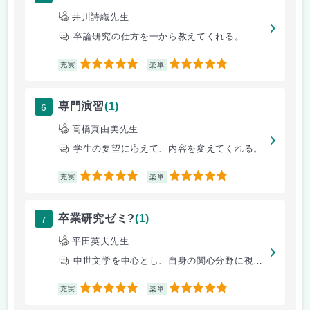
井川詩織先生
卒論研究の仕方を一から教えてくれる。
5
5
充実
楽単
6
専門演習
(1)
高橋真由美先生
学生の要望に応えて、内容を変えてくれる。
5
5
充実
楽単
7
卒業研究ゼミ?
(1)
平田英夫先生
中世文学を中心とし、自身の関心分野に視点を当て研究する講義です。
5
5
充実
楽単