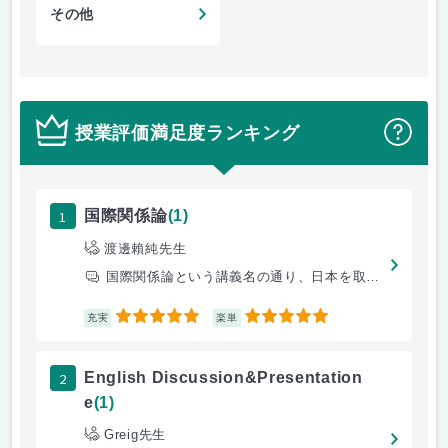
その他
授業評価満足度ランキング
？
1
国際関係論
(1)
渡邊賴純先生
国際関係論という講義名の通り、日本を取り巻く諸外国の問題、日本と諸外国
5
5
充実
楽単
2
English Discussion&Presentation
e
(1)
Greig先生