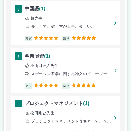
8
中国語
(1)
超先生
優しくて、教え方が上手。楽しい。
5
5
充実
楽単
9
卒業演習
(1)
小山田正人先生
スポーツ栄養学に関する論文のグループディスカッション
5
5
充実
楽単
10
プロジェクトマネジメント
(1)
松田剛史先生
プロジェクトマネジメント専修として、企業の方と学生とが連携してプロエク