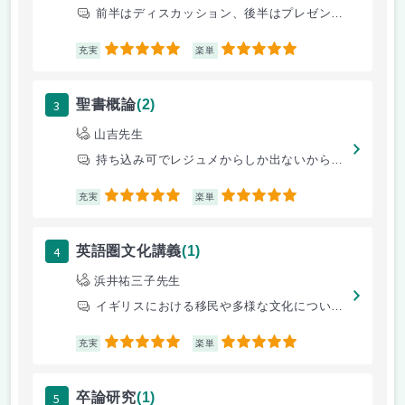
前半はディスカッション、後半はプレゼンテーションを学びました。 ペア
5
5
充実
楽単
3
聖書概論
(2)
山吉先生
持ち込み可でレジュメからしか出ないから楽勝
5
5
充実
楽単
4
英語圏文化講義
(1)
浜井祐三子先生
イギリスにおける移民や多様な文化について学べます。 私は言語・コミュ
5
5
充実
楽単
5
卒論研究
(1)