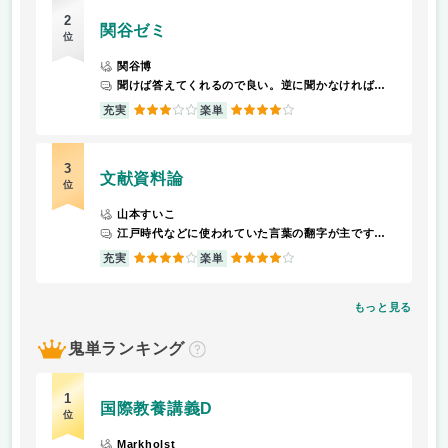
2
関谷ゼミ
位
関谷博
聞けば答えてくれるので良い。逆に聞かなければ答えてくれない。
3
4
充実
楽単
3
文献資料論
位
山本すいこ
江戸時代などに使われていた言葉の翻字が主です。出席は毎回取りますが認定単位なので出席さえ足りていれば大丈夫だと思います。
4
4
充実
楽単
もっと見る
鬼単ランキング
？
1
国際教養講義D
位
Markholst