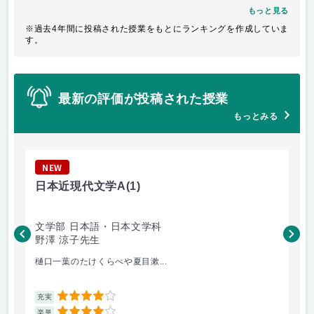
もっと見る
※過去4年間に投稿された授業をもとにランキングを作成していま
す。
最新の評価が投稿された授業
もっとみる
NEW
N
日本近現代文学A
(1)
初
文学部 日本語・日本文学科
文
野澤 涼子先生
云
樋口一葉のたけくらべや夏目漱...
1日
4
充実
充
4
楽単
楽