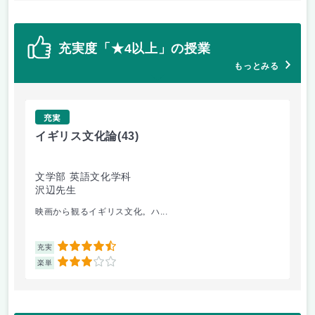
充実度「★4以上」の授業
もっとみる
充実
イギリス文化論
(43)
異
文学部 英語文化学科
文
沢辺先生
伊
映画から観るイギリス文化。ハ...
授
4.5
充実
充
3
楽単
楽