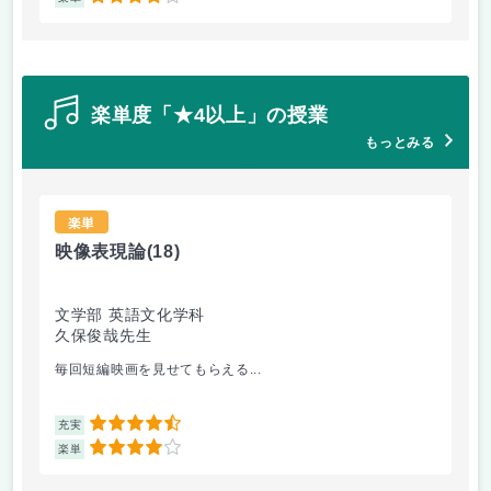
楽単度「★4以上」の授業
もっとみる
楽単
映像表現論
(18)
ア
文学部 英語文化学科
文
久保俊哉先生
御
毎回短編映画を見せてもらえる...
か
4.5
充実
充
4
楽単
楽