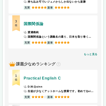
持ち込み可でレジュメからしか出ないから楽勝
5
5
充実
楽単
3
国際関係論
位
渡邊賴純
国際関係論という講義名の通り、日本を取り巻く諸外国の問題、日本と諸外国の過去、現在、未来の問題について学ぶことができます。 2024年度から学長先生に担当講師が変わりましたが、外務省で働いていらした経験から、外務省で勤務されている方を実際にお呼びして、外務省とはどういうところで、どのような仕事をするかなどという内容の講演会を授業中に開いてくださったこともありました。 毎回、授業の最後までに授業の感想を紙に書いたものを書いて、それを授業終わりに提出します。
5
5
充実
楽単
もっと見る
課題少なめランキング
？
1
Practical English C
位
D.W.Quinn
生徒が少なくアットホームな授業です。初めてQuinn先生の授業を受けたのですが、本当に親切で分かりやすく驚きました。 教科書は英会話の力を高めるような内容で、スピーキングに特価しています。 ただ、あくまで1.2年生向けで、3.4年生は簡単すぎると感じるほどです。
4
5
充実
楽単