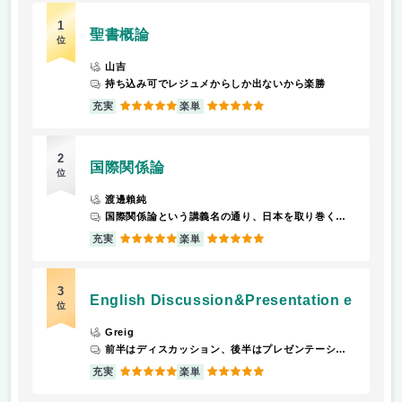
1
聖書概論
位
山吉
持ち込み可でレジュメからしか出ないから楽勝
5
5
充実
楽単
2
国際関係論
位
渡邊賴純
国際関係論という講義名の通り、日本を取り巻く諸外国の問題、日本と諸外国の過去、現在、未来の問題について学ぶことができます。 2024年度から学長先生に担当講師が変わりましたが、外務省で働いていらした経験から、外務省で勤務されている方を実際にお呼びして、外務省とはどういうところで、どのような仕事をするかなどという内容の講演会を授業中に開いてくださったこともありました。 毎回、授業の最後までに授業の感想を紙に書いたものを書いて、それを授業終わりに提出します。
5
5
充実
楽単
3
English Discussion&Presentation e
位
Greig
前半はディスカッション、後半はプレゼンテーションを学びました。 ペアワーク(2人でも3人でも)が毎回あり、ディスカッションは色んな人とできるので友達作りの機会になりました。ディスカッションもプレゼンもトピックは結構ありきたりで簡単な気がします。 今まで3回プレゼンがあり1人5分以内とみんな短めです。台本OKなので楽です。
5
5
充実
楽単