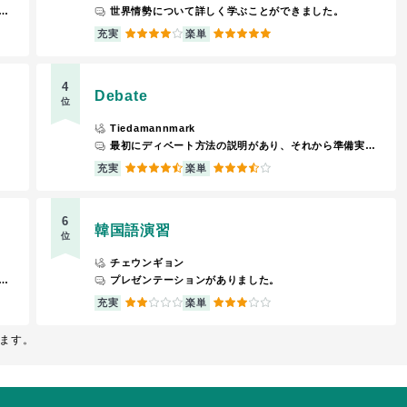
との距離が近いので楽しく授業が受けられます。授業中は近くの席の人と話し合いながら問題に取り組むことができます。
世界情勢について詳しく学ぶことができました。
4
5
充実
楽単
4
Debate
位
Tiedamannmark
最初にディベート方法の説明があり、それから準備実践の繰り返しです。
4.5
3.5
充実
楽単
6
韓国語演習
位
チェウンギョン
をしっかり聞いておけば、テストは大丈夫です。
プレゼンテーションがありました。
2
3
充実
楽単
ます。