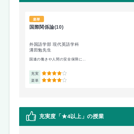
楽単
国際関係論
(10)
外国語学部 現代英語学科
溝田勉先生
国連の働きや人間の安全保障に...
充実
4
楽単
4
充実度「★4以上」の授業