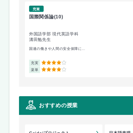
充実
国際関係論
(10)
外国語学部 現代英語学科
溝田勉先生
国連の働きや人間の安全保障に...
充実
4
楽単
4
おすすめの授業
Gaidaiプロジェクト
日本語表現