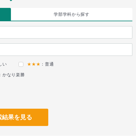
学部学科
から探す
しい
★★★
：普通
：かなり楽勝
索結果を見る