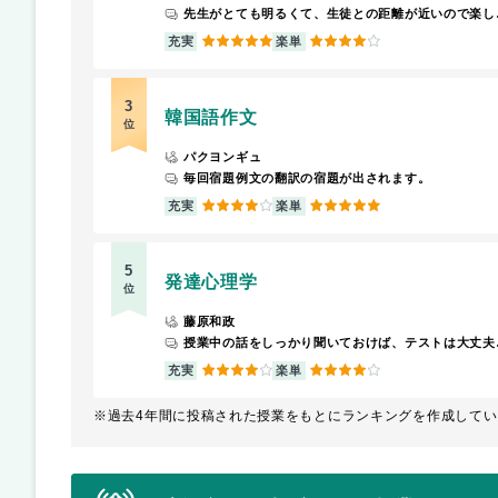
先生がとても明るくて、生徒
5
4
充実
楽単
3
韓国語作文
位
パクヨンギュ
毎回宿題例文の翻訳の宿題が出されます。
4
5
充実
楽単
5
発達心理学
位
藤原和政
授業中の話
4
4
充実
楽単
※過去4年間に投稿された授業をもとにランキングを作成してい