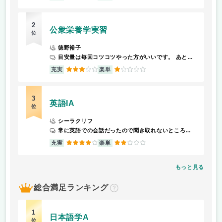
2
公衆栄養学実習
位
徳野裕子
目安量は毎回コツコツやった方がいいです。 あとは3年後期で経験してるとは思いますが、何を喋っているか理解不明なので、生徒同士で協力してモンスターに立ち向かいましょう。 無駄に話が長いというか9割授業とは無関係の話しかしません。 就活で休むとキレます。休んだり遅刻早退する場合は助手の先生に言うか、メールで報告しましょう。直接だとクソめんどくさい。 学期末の教師への評価でちゃんと注意してあげましょう。
3
1
充実
楽単
3
英語IA
位
シーラクリフ
常に英語での会話だったので聞き取れないところもあり難しかった
4
2
充実
楽単
もっと見る
総合満足ランキング
？
1
日本語学A
位