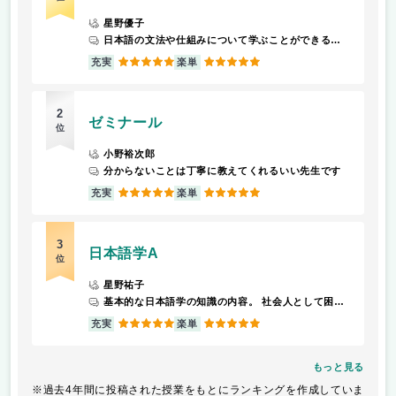
星野優子
日本語の文法や仕組みについて学ぶことができる授業。日本語母語話者ではない方に日本語の文法や仕組みをどのように伝えるのか、教材をつくるという課題がある。最後はテストがある。
5
5
充実
楽単
2
ゼミナール
位
小野裕次郎
分からないことは丁寧に教えてくれるいい先生です
5
5
充実
楽単
3
日本語学A
位
星野祐子
基本的な日本語学の知識の内容。 社会人として困らないために。
5
5
充実
楽単
もっと見る
※過去4年間に投稿された授業をもとにランキングを作成していま