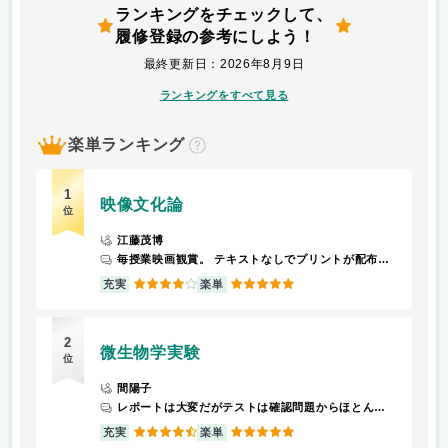
ランキングをチェックして、
履修登録の参考にしよう！
最終更新日：2026年8月9日
ランキングをすべて見る
楽単ランキング
？
1
映像文化論
位
江藤茂博
毎授業映画観賞。 テキストなしでプリントが配布される 最後に期末レポートあり
4
5
充実
楽単
2
微生物学実験
位
間陽子
レポートは大変だがテストは確認問題からほとんど出る、教科書持ち込み可、テスト終わった人から帰宅可である。
4.5
5
充実
楽単