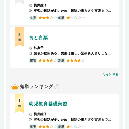
横井紘子
実習の日誌が多いため、日誌の書き方や実習までの流れを学び、サポートを受けられる。
3
1
充実
楽単
3
食と言葉
位
林典子
発表が数回ある、先生は優しい緊張あんまりしないです
4
4
充実
楽単
もっと見る
鬼単ランキング
？
1
幼児教育基礎実習
位
横井紘子
実習の日誌が多いため、日誌の書き方や実習までの流れを学び、サポートを受けられる。
3
1
充実
楽単