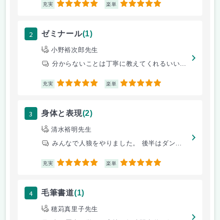
5
5
充実
楽単
2
ゼミナール
(1)
小野裕次郎先生
分からないことは丁寧に教えてくれるいい先生です
5
5
充実
楽単
3
身体と表現
(2)
清水裕明先生
みんなで人狼をやりました。 後半はダンスでした。先生との雑談で終わるこ
5
5
充実
楽単
4
毛筆書道
(1)
穂苅真里子先生