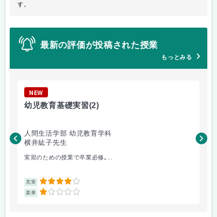
す。
最新の評価が投稿された授業
もっとみる
NEW
N
幼児教育基礎実習
(2)
公
人間生活学部 幼児教育学科
人
横井紘子先生
徳
実習のための授業で卒業必修｡...
一
4
充実
充
1
楽単
楽