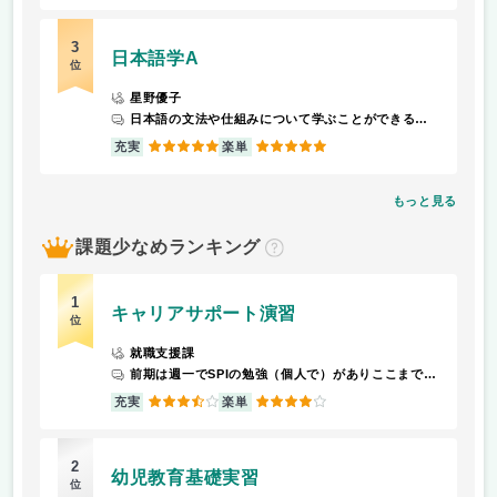
3
日本語学A
位
星野優子
日本語の文法や仕組みについて学ぶことができる授業。日本語母語話者ではない方に日本語の文法や仕組みをどのように伝えるのか、教材をつくるという課題がある。最後はテストがある。
5
5
充実
楽単
もっと見る
課題少なめランキング
？
1
キャリアサポート演習
位
就職支援課
前期は週一でSPIの勉強（個人で）がありここまでは終わらせましょうというところまでやればOK。年間を通して授業外にある必修講座と選択講座を規定の数だけ取りポイントを貯めると単位が取れる。ポイントをとり忘れても救済措置があるので2、3ポイント程度ならなんとかなる。
3.5
4
充実
楽単
2
幼児教育基礎実習
位