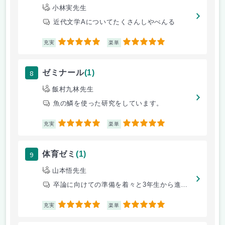
小林実先生
近代文学Aについてたくさんしやべんる
5
5
充実
楽単
8
ゼミナール
(1)
飯村九林先生
魚の鱗を使った研究をしています。
5
5
充実
楽単
9
体育ゼミ
(1)
山本悟先生
卒論に向けての準備を着々と3年生から進めていく。
5
5
充実
楽単