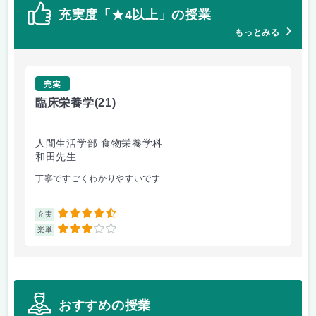
充実度「★4以上」の授業
もっとみる
充実
臨床栄養学
(21)
応
人間生活学部 食物栄養学科
人
和田先生
小
丁寧ですごくわかりやすいです...
小
4.5
充実
充
3
楽単
楽
おすすめの授業