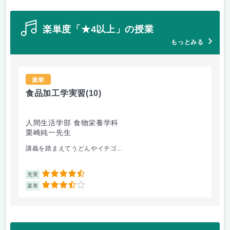
楽単度「★4以上」の授業
もっとみる
楽単
食品加工学実習
(10)
宇
人間生活学部 食物栄養学科
社
栗崎純一先生
北
講義を踏まえてうどんやイチゴ...
先
4.5
充実
充
3.5
楽単
楽