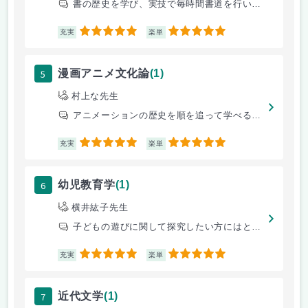
書の歴史を学び、実技で毎時間書道を行います。テストやレポート課題はなく
5
5
充実
楽単
5
漫画アニメ文化論
(1)
村上な先生
アニメーションの歴史を順を追って学べるのでとても楽しかった。サブカルチ
5
5
充実
楽単
6
幼児教育学
(1)
横井紘子先生
子どもの遊びに関して探究したい方にはとてもお勧めです
5
5
充実
楽単
7
近代文学
(1)