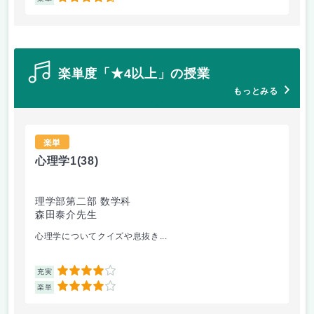
楽単度「★4以上」の授業
もっとみる
楽単
心理学1
(38)
心
理学部第二部 数学科
理
森田泰介先生
森
心理学についてクイズや息抜き...
心理
4
充実
充
4
楽単
楽