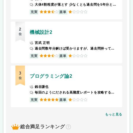
大体4割程度が落とす 少なくとも過去問を5年分とき、対策をする必要がある。、
3.5
1
充実
楽単
2
機械設計2
位
宮武 正明
過去問数年分解けば受かりますが、過去問持っていない人はほぼ無理です
3.5
1
充実
楽単
3
プログラミング論2
位
銭谷謙也
毎回のようにだされる高難度レポートを攻略する必要あり。 ただし、受け終わった後身につくスキルは非常にためになる
5
1
充実
楽単
もっと見る
総合満足ランキング
？