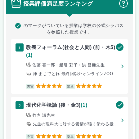
授業評価満足度ランキング
？
のマークがついている授業は学校の公式シラバス
を参照した授業です。
1
教養フォーラム(社会と人間) (前・木5)
(1)
佐藤 喜一郎・船引 彩子・洪 昌極先生
神 まじでとれ 最終回以外オンラインZOOMで文字おこししてAIこ
5
5
充実
楽単
2
現代化学概論 (後・金3)
(1)
竹内 謙先生
先生の理科大に対する愛情が強く伝わる授業でしたwwwwwww
5
5
充実
楽単