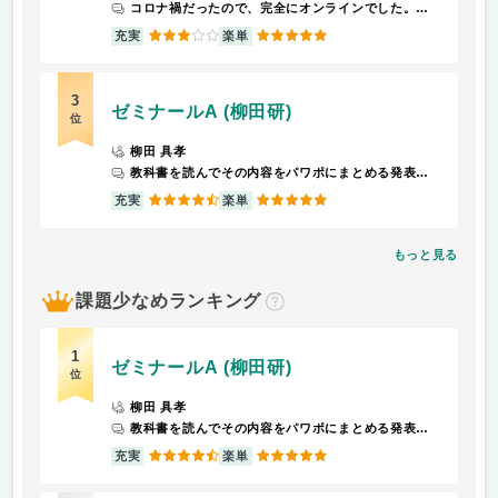
コロナ禍だったので、完全にオンラインでした。毎回の小レポートが出席代わりで、特に難しい内容ではありませんでした。
3
5
充実
楽単
3
ゼミナールA (柳田研)
位
柳田 具孝
教科書を読んでその内容をパワポにまとめる発表が順番に回ってくる。
4.5
5
充実
楽単
もっと見る
課題少なめランキング
？
1
ゼミナールA (柳田研)
位
柳田 具孝
教科書を読んでその内容をパワポにまとめる発表が順番に回ってくる。
4.5
5
充実
楽単