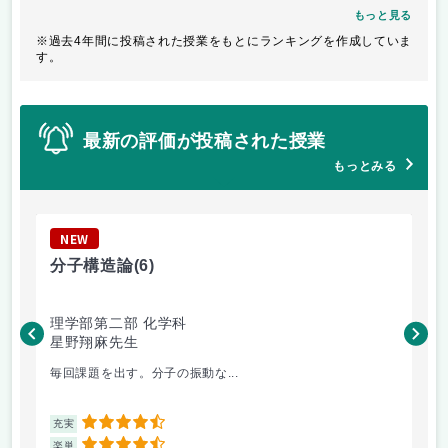
もっと見る
※過去4年間に投稿された授業をもとにランキングを作成していま
す。
最新の評価が投稿された授業
もっとみる
NEW
N
分子構造論
(6)
教
理学部第二部 化学科
経
星野翔麻先生
佐
毎回課題を出す。分子の振動な...
神 
4.5
充実
充
4.5
楽単
楽