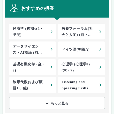
おすすめの授業
経済学 (後期火1・
教養フォーラム(社
甲斐)
会と人間) (前・木
5)
データサイエン
ドイツ語(初級A)
ス・AI概論 (前期
土1)
基礎有機化学 (金・
心理学 (心理学1)
7)
(木・7)
線形代数および演
Listening and
習1 (1組)
Speaking Skills 2
(2ME-1)
もっと見る