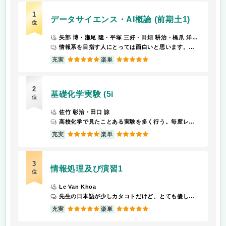
1
データサイエンス・AI概論 (前期土1)
位
矢部 博・瀬尾 隆・平塚 三好・田畑 耕治・橋爪 洋一郎・坂本 徳仁・江夏 洋一・伊吹 友秀・松本 朋子
情報系を目指す人にとっては面白いと思います。統計学を中心に学び、たまに数学もがっつり出てきます。
5
5
充実
楽単
2
基礎化学実験 (5i
位
佐竹 彰治・田口 諒
高校化学で見たことある実験を多く行う。毎度レポートの提出が求められる。
5
5
充実
楽単
3
情報処理及び演習1
位
Le Van Khoa
先生の日本語が少しカタコトだけど、とても優しい。PythonなのでC言語に比べて簡単だし、テストは持ち込み可能 1回欠席で、Aでした。出席はかなり大事かと思います。
5
5
充実
楽単