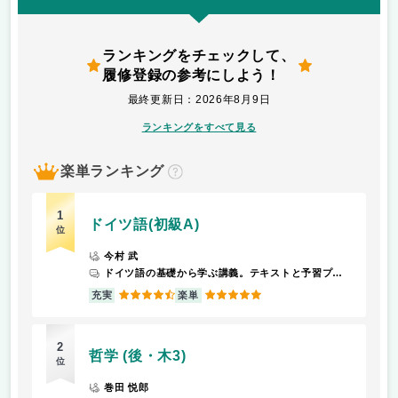
ランキングをチェックして、
履修登録の参考にしよう！
最終更新日：2026年8月9日
ランキングをすべて見る
楽単ランキング
？
1
ドイツ語(初級A)
位
今村 武
ドイツ語の基礎から学ぶ講義。テキストと予習プリントを扱い授業を行う。
4.5
5
充実
楽単
2
哲学 (後・木3)
位
巻田 悦郎