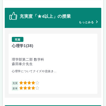
充実度「★4以上」の授業
もっとみる
充実
心理学1
(38)
心
理学部第二部 数学科
理
森田泰介先生
森
心理学についてクイズや息抜き...
心理
4
充実
充
4
楽単
楽