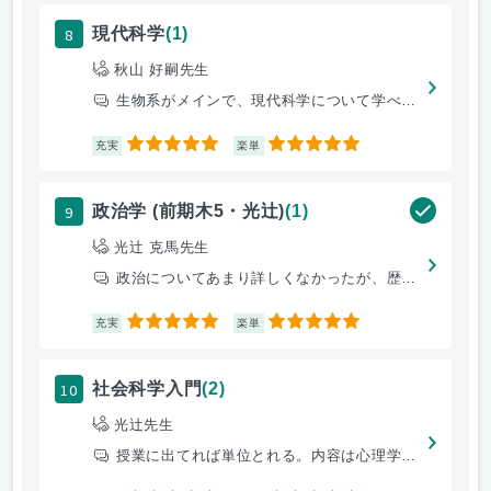
8
現代科学
(1)
秋山 好嗣先生
生物系がメインで、現代科学について学べる。細胞とか医学に興味がある人に
5
5
充実
楽単
9
政治学 (前期木5・光辻)
(1)
光辻 克馬先生
政治についてあまり詳しくなかったが、歴史などから詳しく政治について教え
5
5
充実
楽単
10
社会科学入門
(2)
光辻先生
授業に出てれば単位とれる。内容は心理学みたいで面白い。