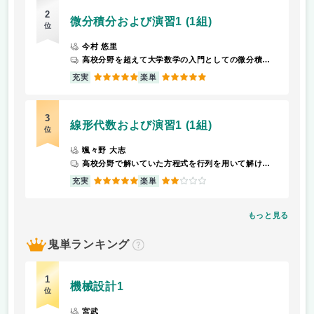
2
微分積分および演習1 (1組)
位
今村 悠里
高校分野を超えて大学数学の入門としての微分積分に関する知識を得られた。
5
5
充実
楽単
3
線形代数および演習1 (1組)
位
颯々野 大志
高校分野で解いていた方程式を行列を用いて解けるようになることができた。
5
2
充実
楽単
もっと見る
鬼単ランキング
？
1
機械設計1
位
宮武