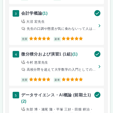
3
会計学概論
(1)
大沼 宏先生
先生の口調や態度が気に食わないって人は多そうだった。高校でいう内職にう
5
5
充実
楽単
4
微分積分および演習1 (1組)
(1)
今村 悠里先生
高校分野を超えて大学数学の入門としての微分積分に関する知識を得られた。
5
5
充実
楽単
5
データサイエンス・AI概論 (前期土1)
(2)
矢部 博・瀬尾 隆・平塚 三好・田畑 耕治・