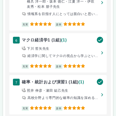
橋爪 洋一郎・坂本 徳仁・江夏 洋一・伊吹
友秀・松本 朋子先生
情報系を目指す人にとっては面白いと思います。統計学を中心に学び、たまに
5
5
充実
楽単
6
マクロ経済学1 (1組)
(1)
下川 哲矢先生
経済学に関してマクロの視点から学ぶといった授業内容でしたー。
5
5
充実
楽単
7
確率・統計および演習1 (1組)
(1)
照井 伸彦・瀬田 紘己先生
高校分野より専門的な確率の知識を深めるための序盤の内容を学べた。
5
5
充実
楽単