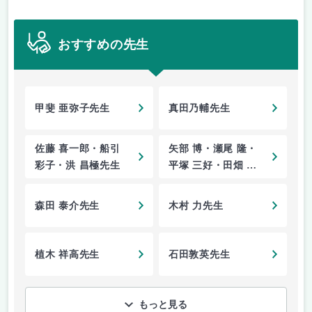
おすすめの先生
甲斐 亜弥子先生
真田乃輔先生
佐藤 喜一郎・船引
矢部 博・瀬尾 隆・
彩子・洪 昌極先生
平塚 三好・田畑 耕
治・橋爪 洋一郎・
坂本 徳仁・江夏 洋
森田 泰介先生
木村 力先生
一・伊吹 友秀・松
本 朋子先生
植木 祥高先生
石田敦英先生
もっと見る