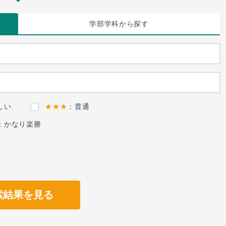
学部学科
から探す
しい
★★★
：普通
：かなり楽勝
索結果を見る