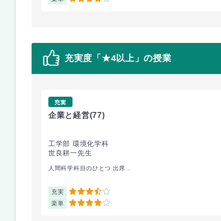
4
充実度「★4以上」の授業
充実
企業と経営
(77)
工学部 環境化学科
世良耕一先生
人間科学科目のひとつ 出席...
充実
3.5
楽単
4