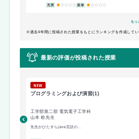
1
1
充実
楽単
もっ
※過去4年間に投稿された授業をもとにランキングを作成してい
最新の評価が投稿された授業
NEW
プログラミングおよび演習
(1)
工学部第二部 電気電子工学科
山本 欧先生
先生がひたすらjava言語の...