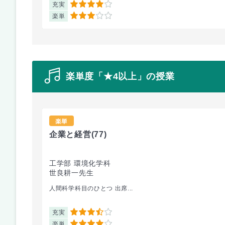
充実
4
楽単
3
楽単度「★4以上」の授業
楽単
企業と経営
(77)
工学部 環境化学科
世良耕一先生
人間科学科目のひとつ 出席...
充実
3.5
楽単