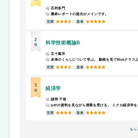
石村多門
最終レポートの提出がメインです。
3.5
5
充実
楽単
2
科学技術概論B
位
五十嵐洋
3.5
5
充実
楽単
3
経済学
位
諸岡 千裕
pdfの資料を
4
5
充実
楽単
もっ