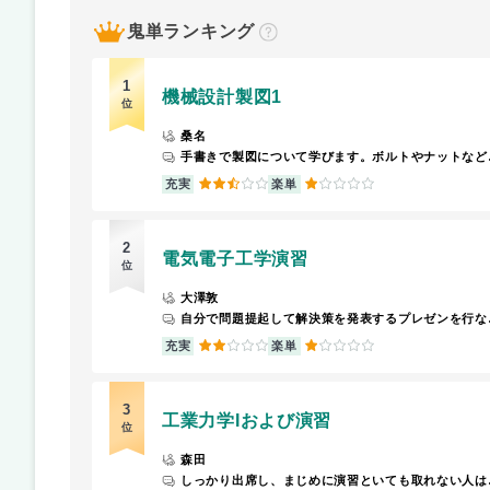
鬼単ランキング
？
1
機械設計製図1
位
桑名
手書きで製
2.5
1
充実
楽単
2
電気電子工学演習
位
大澤敦
自分で問題提起して解決策を発表するプレゼンを行ないます
2
1
充実
楽単
3
工業力学Iおよび演習
位
森田
しっかり出席