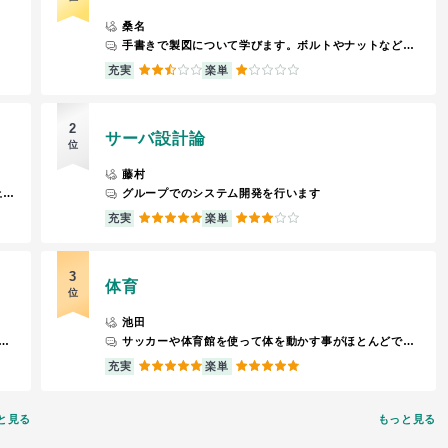
桑名
手書きで製図について学びます。ボルトやナットなどを書きます。
2.5
1
充実
楽単
2
サーバ設計論
位
藤村
未来のくらしについて学ぶ。 動画を見てWebクラス上で各トピッグごとの小テスト問題を解く。
グループでのシステム開発を行います
5
3
充実
楽単
3
体育
位
池田
見ながら授業を受ける。 ミクロ経済学を学んだ。 小テスト受ける必要がある。
サッカーや体育館を使って体を動かす事がほとんどです。運動が苦手な人でも楽しく運動できます。
5
5
充実
楽単
と見る
もっと見る