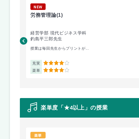
NEW
労務管理論
(1)
経営学部 現代ビジネス学科
釣島平三郎先生
授業は毎回先生からプリントが...
充実
4
楽単
4
楽単度「★4以上」の授業
楽単