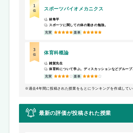
1
スポーツバイオメカニクス
位
林隼平
スポーツに関しての体の動きの勉強。
5
5
充実
楽単
3
体育科概論
位
雑賀先生
体育科について学
4
4
充実
楽単
※過去4年間に投稿された授業をもとにランキングを作成してい
最新の評価が投稿された授業