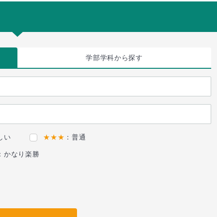
学部学科
から探す
しい
★★★
：普通
：かなり楽勝