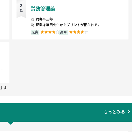
2
労務管理論
位
釣島平三郎
授業は毎回先生からプリントが配られる。
4
4
充実
楽単
ぶ。ディスカッションなどグループワークを行いながら進める参加型の授業
ます。
もっとみる