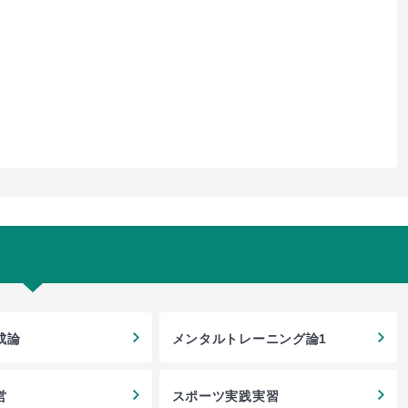
成論
メンタルトレーニング論1
営
スポーツ実践実習