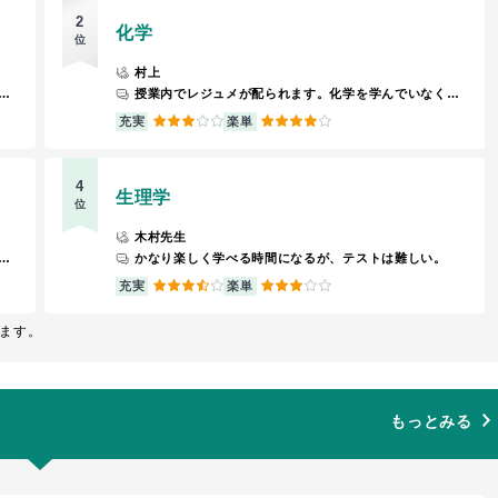
2
化学
位
村上
題や問題を何回もよく復習することで突破できる授業だと思います。
授業内でレジュメが配られます。化学を学んでいなくても理解できる内容であるため、テストの対策をしっかりすれば単位は取得できます。
3
4
充実
楽単
4
生理学
位
木村先生
しいですが、とても分かりやすく教えてくれます。
かなり楽しく学べる時間になるが、テストは難しい。
3.5
3
充実
楽単
ます。
もっとみる