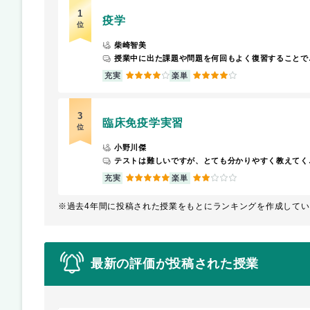
1
疫学
位
柴崎智美
授業中に出た課
4
4
充実
楽単
3
臨床免疫学実習
位
小野川傑
テストは難
5
2
充実
楽単
※過去4年間に投稿された授業をもとにランキングを作成してい
最新の評価が投稿された授業