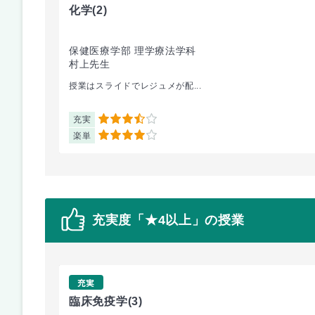
化学
(2)
保健医療学部 理学療法学科
村上先生
授業はスライドでレジュメが配...
充実
3.5
楽単
4
充実度「★4以上」の授業
充実
臨床免疫学
(3)