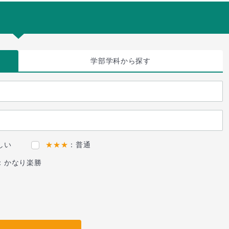
学部学科
から探す
しい
★★★
：普通
：かなり楽勝