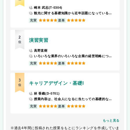
崎本 武志(T-0304)
観光に関する基礎知識から近年話題になっている観光や問題点などを学ぶ。
5
5
充実
楽単
2
演習実習
位
高野直樹
いろいろな業界のいろいろな企業の経営戦略について学ぶので就職活動に有利。インターンシップの会社もこの演習実習で見つけられた。
5
5
充実
楽単
3
キャリアデザイン・基礎I
位
林 香織(D-0701)
授業内容は、社会人になるに当たっての基礎的な事を学べたり、コミュニケーションの向上を目指します。基本的にはグループワークが多いです。 プロの外部講師の方が来てくださいますので、この授業を履修して損はないと思います。 毎回、授業の最初に気になったニュースをその場で、マイクを使って発表する時間があります。当てられた人は答えられるように頑張ってください。 また、授業の最後に一般常識問題をプリントで解きます。前期は数学で、後期は国語です。テストにも出るので、答えはちゃんと写しておきましょう。
5
5
充実
楽単
もっと見る
※過去4年間に投稿された授業をもとにランキングを作成していま