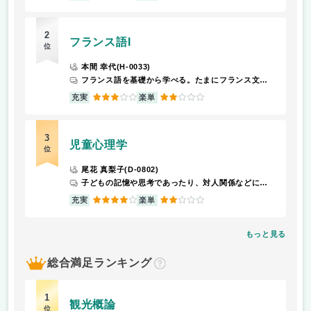
2
フランス語I
位
本間 幸代(H-0033)
フランス語を基礎から学べる。たまにフランス文化の内容をやる。
3
2
充実
楽単
3
児童心理学
位
尾花 真梨子(D-0802)
子どもの記憶や思考であったり、対人関係などについて学びます。名前の通り、主に小学生や中学生ぐらいの年代の人を対象に授業が展開されます。
4
2
充実
楽単
もっと見る
総合満足ランキング
？
1
観光概論
位