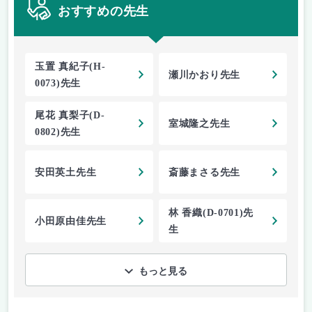
おすすめの先生
玉置 真紀子(H-
瀬川かおり先生
0073)先生
尾花 真梨子(D-
室城隆之先生
0802)先生
安田英土先生
斎藤まさる先生
林 香織(D-0701)先
小田原由佳先生
生
もっと見る