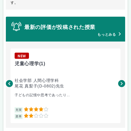
す。
最新の評価が投稿された授業
もっとみる
NEW
N
児童心理学
(1)
知
社会学部 人間心理学科
社
尾花 真梨子(D-0802)先生
西村
子どもの記憶や思考であったり...
こ
4
充実
充
2
楽単
楽