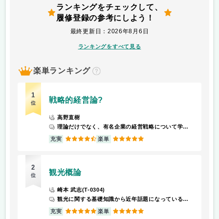
ランキングをチェックして、
履修登録の参考にしよう！
最終更新日：2026年8月6日
ランキングをすべて見る
楽単ランキング
？
1
戦略的経営論?
位
高野直樹
理論だけでなく、有名企業の経営戦略について学習するので面白い。成績は優だった。
4.5
5
充実
楽単
2
観光概論
位
崎本 武志(T-0304)
観光に関する基礎知識から近年話題になっている観光や問題点などを学ぶ。
5
5
充実
楽単