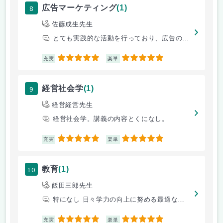
8
広告マーケティング
(1)
佐藤成生先生
とても実践的な活動を行っており、広告の企画制作を行い、企画力を高められ
5
5
充実
楽単
9
経営社会学
(1)
経営経営先生
経営社会学。講義の内容とくになし。
5
5
充実
楽単
10
教育
(1)
飯田三郎先生
特になし 日々学力の向上に努める最適な授業である
5
5
充実
楽単