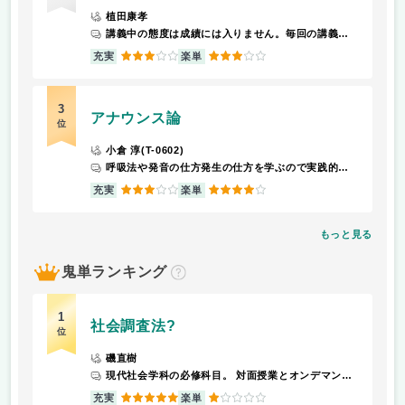
植田康孝
講義中の態度は成績には入りません。毎回の講義後に出る課題で成績が全てつくので課題をしっかりやった方がいいと思います。
3
3
充実
楽単
3
アナウンス論
位
小倉 淳(T-0602)
呼吸法や発音の仕方発生の仕方を学ぶので実践的な講義です。原稿読みなどは、楽しい人には楽しいと感じられると思います。
3
4
充実
楽単
もっと見る
鬼単ランキング
？
1
社会調査法?
位
磯直樹
現代社会学科の必修科目。 対面授業とオンデマンドを交互に行う。 オンデマンド授業の回には必ず課題が出る。 学期末には論述式の定期試験のほかに学期の半ばに一度提出したレポートを修正して再提出する課題が出た。 落第者が多い。2022年度は30人ほど単位を落とした人がいる。
5
1
充実
楽単