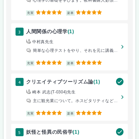
心理学の基礎を学びます。教科書購入必須ですが、そんなに読む人はいないと
5
5
充実
楽単
3
人間関係の心理学
(1)
中村真先生
簡単な心理テストをやり、それを元に講義をしていく、いかにも心理学、とい
5
5
充実
楽単
4
クリエイティブツーリズム論
(1)
崎本 武志(T-0304)先生
主に観光業について。ホスピタリティなども学べる。
5
5
充実
楽単
5
妖怪と怪異の民俗学
(1)