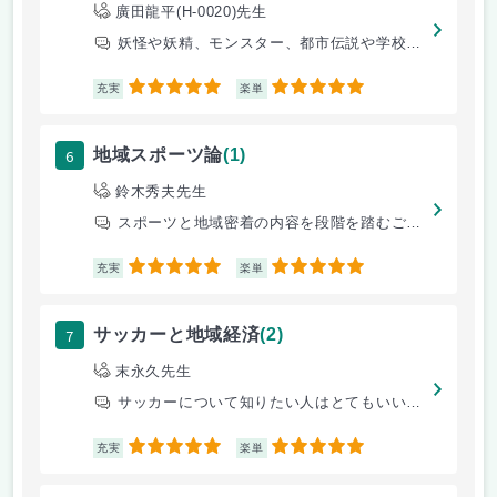
廣田龍平(H-0020)先生
妖怪や妖精、モンスター、都市伝説や学校の怪談などの妖怪・怪異について学
5
5
充実
楽単
6
地域スポーツ論
(1)
鈴木秀夫先生
スポーツと地域密着の内容を段階を踏むごとにしていった
5
5
充実
楽単
7
サッカーと地域経済
(2)
末永久先生
サッカーについて知りたい人はとてもいい授業になると思います
5
5
充実
楽単