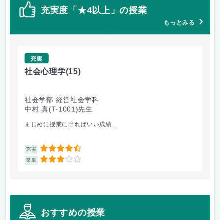
充実度「★4以上」の授業
もっとみる
充実
社会心理学
(15)
ア
社会学部 経営社会学科
メ
中村 真(T-1001)先生
ー
山
まじめに授業に出ればいい成績...
ア
4.5
充実
充
3
楽単
楽
おすすめの授業