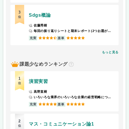
3
Sdgs概論
位
佐藤秀樹
毎回の振り返りシートと期末レポート(2つお題が出され、それぞれ1000字以上で回答)で評価される。 授業中に使用されるスライドがとてもわかりやすい。 他学科履修可。実際に他学科の学生も多い。
4.5
5
充実
楽単
もっと見る
課題少なめランキング
？
1
演習実習
位
高野直樹
いろいろな業界のいろいろな企業の経営戦略について学ぶので就職活動に有利。インターンシップの会社もこの演習実習で見つけられた。
5
5
充実
楽単
2
マス・コミュニケーション論1
位