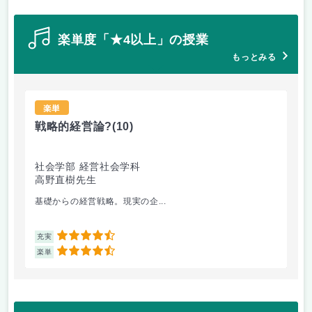
楽単度「★4以上」の授業
もっとみる
楽単
戦略的経営論?
(10)
フ
社会学部 経営社会学科
社
高野直樹先生
中
基礎からの経営戦略。現実の企...
フ
4.5
充実
充
4.5
楽単
楽