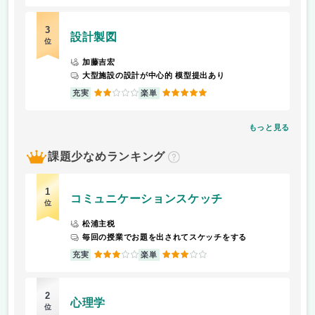
3
設計製図
位
加藤吉宏
大型施設の設計が中心的 模型提出あり
2
5
充実
楽単
もっと見る
課題少なめランキング
？
1
コミュニケーションスケッチ
位
松浦主税
毎回の授業でお題を出されてスケッチをする
3
3
充実
楽単
2
心理学
位