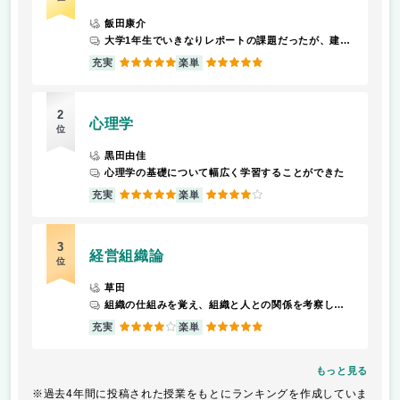
飯田康介
大学1年生でいきなりレポートの課題だったが、建築に興味を持つきっかけになった
5
5
充実
楽単
2
心理学
位
黒田由佳
心理学の基礎について幅広く学習することができた
5
4
充実
楽単
3
経営組織論
位
草田
組織の仕組みを覚え、組織と人との関係を考察している
4
5
充実
楽単
もっと見る
※過去4年間に投稿された授業をもとにランキングを作成していま