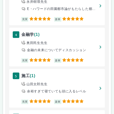
永井樹瑛先生
E・ハワードの田園都市論がもたらした都市計画への展開について
5
5
充実
楽単
4
金融学
(1)
奥田民生先生
金融の未来についてディスカッション
5
5
充実
楽単
5
施工
(1)
山田太郎先生
余裕すぎて寝ていても頭に入るレベル
5
5
充実
楽単