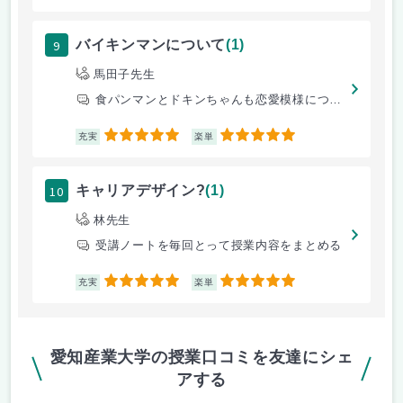
9
バイキンマンについて
(1)
馬田子先生
食パンマンとドキンちゃんも恋愛模様について
5
5
充実
楽単
10
キャリアデザイン?
(1)
林先生
受講ノートを毎回とって授業内容をまとめる
5
5
充実
楽単
愛知産業大学の授業口コミを友達にシェ
アする