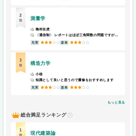
2
測量学
位
梅村在虎
〈通信制〉 レポートはほぼ三角関数の問題ですが、事前知識がない中テーマを提示されてもわからないので市販の「測量士補」のテキストを参考に考えました。
3
3
充実
楽単
3
構造力学
位
小椋
知識として良いと思うので履修をおすすめします
3
3
充実
楽単
もっと見る
総合満足ランキング
？
1
現代建築論
位