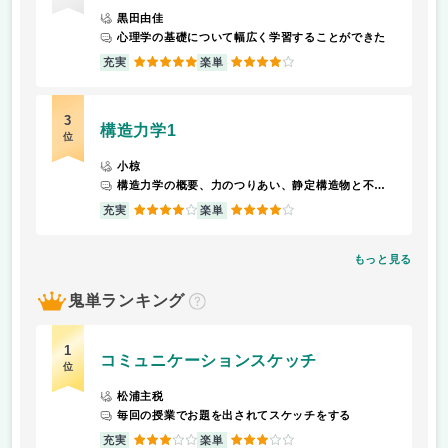
黒田由佳
心理学の基礎について幅広く学習することができた
5
4
充実
楽単
3
構造力学1
位
小椋
構造力学の概要、力のつりあい、静定構造物と不静定構造物の違い、反力計算、応力計算、部材断面の性質と応力度、部材設計、部材の変形
4
4
充実
楽単
もっと見る
鬼単ランキング
？
1
コミュニケーションスケッチ
位
松浦主税
毎回の授業でお題を出されてスケッチをする
3
3
充実
楽単