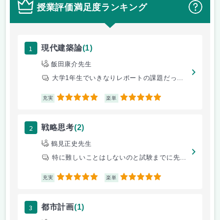
授業評価満足度ランキング
？
1
現代建築論
(1)
飯田康介先生
大学1年生でいきなりレポートの課題だったが、建築に興味を持つきっかけに
5
5
充実
楽単
2
戦略思考
(2)
鶴見正史先生
特に難しいことはしないのと試験までに先生が決めた課題をやって合格すれば
5
5
充実
楽単
3
都市計画
(1)