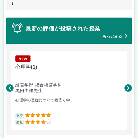
す。
最新の評価が投稿された授業
もっとみる
NEW
N
心理学
(1)
構
経営学部 総合経営学科
造
黒田由佳先生
小
心理学の基礎について幅広く学...
制
5
充実
充
4
楽単
楽