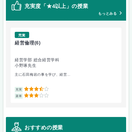
充実度「★4以上」の授業
もっとみる
充実
経営倫理
(6)
色
経営学部 総合経営学科
造
小野琢先生
林
主に石田梅岩の事を学び、経営...
テ
3.5
充実
充
3
楽単
楽
おすすめの授業