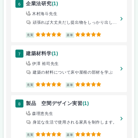
6
企業法研究
(1)
木村海斗先生
頑張れば大丈夫だし提出物をしっかり出していれば単位は取れる。
5
5
充実
楽単
7
建築材料学
(1)
伊澤 裕司先生
建築の材料について床や屋根の部材を学ぶ
5
5
充実
楽単
8
製品 空間デザイン実習
(1)
森理恵先生
身近な生活で使用される家具を制作します。
5
5
充実
楽単