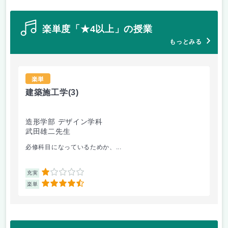
楽単度「★4以上」の授業
もっとみる
楽単
建築施工学
(3)
法
造形学部 デザイン学科
経
武田雄二先生
三
必修科目になっているためか、...
日
1
充実
充
4.5
楽単
楽