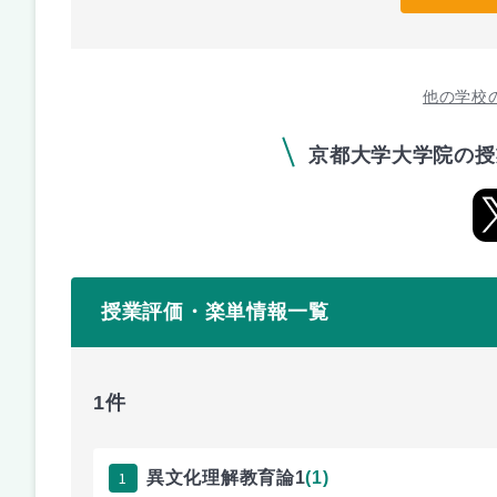
他の学校
京都大学大学院の授
授業評価・楽単情報一覧
1件
1
異文化理解教育論1
(1)