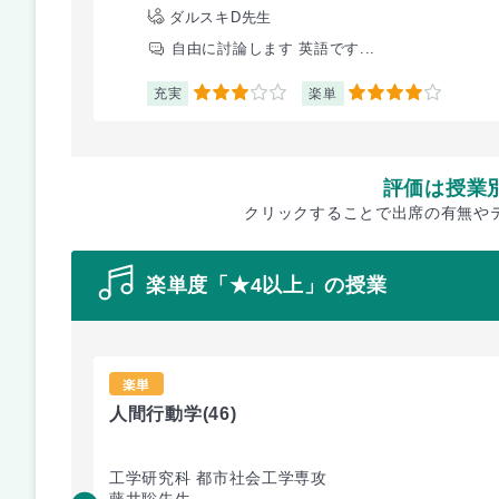
ダルスキD先生
自由に討論します 英語です...
充実
楽単
3
4
評価は授業
クリックすることで出席の有無や
楽単度「★4以上」の授業
楽単
人間行動学
(46)
工学研究科 都市社会工学専攻
藤井聡先生