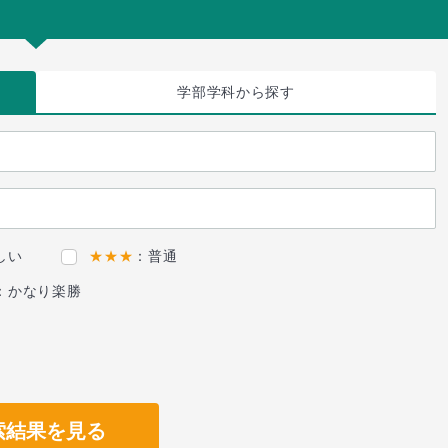
学部学科
から探す
しい
★★★
：普通
：かなり楽勝
索結果を見る