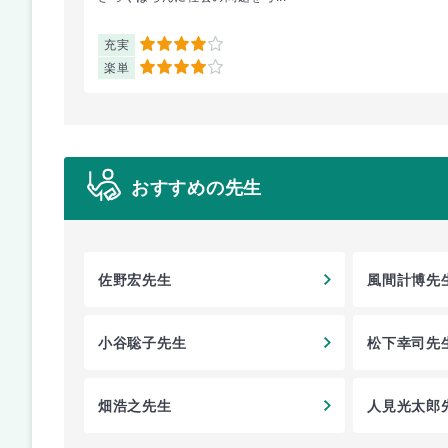
充実
4
楽単
4
おすすめの先生
佐野宏先生
風間計博先
小谷聡子先生
松下幸司先
畑浩之先生
人見光太郎