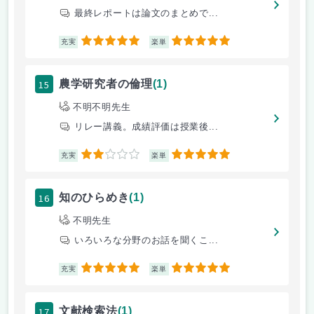
最終レポートは論文のまとめで...
5
5
充実
楽単
15
農学研究者の倫理
(1)
不明不明先生
リレー講義。成績評価は授業後...
2
5
充実
楽単
16
知のひらめき
(1)
不明先生
いろいろな分野のお話を聞くこ...
5
5
充実
楽単
17
文献検索法
(1)