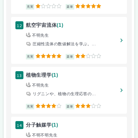
1
5
充実
楽単
12
航空宇宙流体
(1)
不明先生
圧縮性流体の数値解法を学ぶ。...
5
2
充実
楽単
13
植物生理学
(1)
不明先生
リグニンや、植物の生理応答の...
4
3
充実
楽単
14
分子触媒学
(1)
不明不明先生