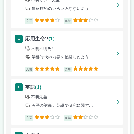
不明リレー先生
情報技術のいろいろなないよう...
4
3
充実
楽単
4
応用生命?
(1)
不明不明先生
学部時代の内容を踏襲したよう...
5
5
充実
楽単
5
英語
(1)
不明先生
英語の講義。英語で研究に関す...
3
2
充実
楽単