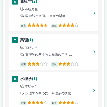
6
免疫学
(2)
不明先生
医学部と合同。 京大の講師...
4.5
4
充実
楽単
7
薬理
(1)
不明先生
薬理学の基本的な知識の習得 ...
3
3
充実
楽単
8
水理学
(1)
不明先生
水理学を中心に、水理系の授業...
4
4
充実
楽単