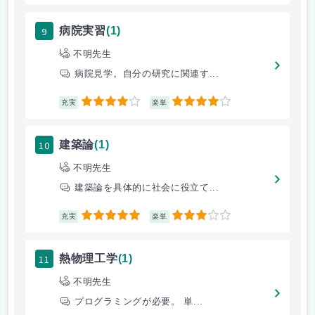
9
病院実習
(1)
不明先生
病院見学。自分の研究に関連す...
4
4
充実
楽単
10
建築論
(1)
不明先生
建築論を具体的に社会に役立て...
5
3
充実
楽単
11
熱物理工学
(1)
不明先生
プログラミングが必要。 単...