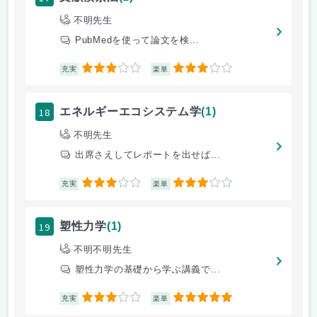
不明先生
PubMedを使って論文を検...
3
3
充実
楽単
18
エネルギーエコシステム学
(1)
不明先生
出席さえしてレポートを出せば...
3
3
充実
楽単
19
塑性力学
(1)
不明不明先生
塑性力学の基礎から学ぶ講義で...
3
5
充実
楽単