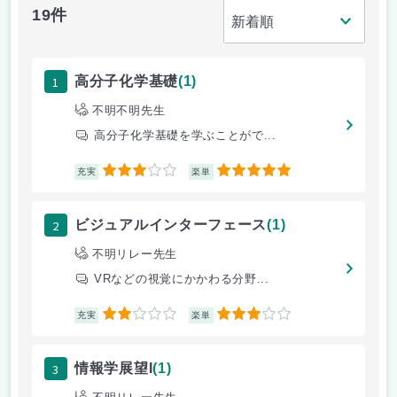
19件
1
高分子化学基礎
(1)
不明不明先生
高分子化学基礎を学ぶことがで...
3
5
充実
楽単
2
ビジュアルインターフェース
(1)
不明リレー先生
VRなどの視覚にかかわる分野...
2
3
充実
楽単
3
情報学展望I
(1)