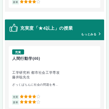
4
楽単
楽
充実度「★4以上」の授業
もっとみる
充実
人間行動学
(46)
人
工学研究科 都市社会工学専攻
工
藤井聡先生
藤
ざっくばらんに社会の問題を考...
人
4
充実
充
4
楽単
楽