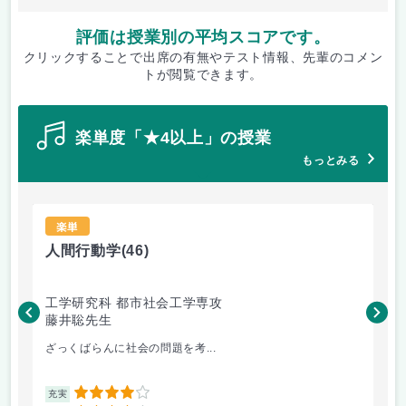
評価は授業別の平均スコアです。
クリックすることで出席の有無やテスト情報、先輩のコメン
トが閲覧できます。
楽単度「★4以上」の授業
もっとみる
楽単
人間行動学
(46)
人
工学研究科 都市社会工学専攻
工
藤井聡先生
藤
ざっくばらんに社会の問題を考...
人
4
充実
充