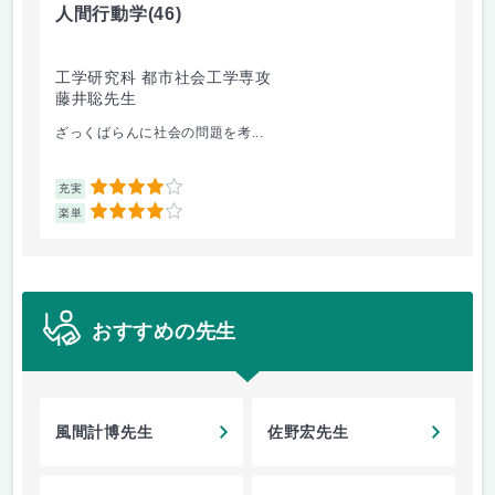
人間行動学
(46)
人
工学研究科 都市社会工学専攻
工
藤井聡先生
藤
ざっくばらんに社会の問題を考...
人
4
充実
充
4
楽単
楽
おすすめの先生
風間計博先生
佐野宏先生