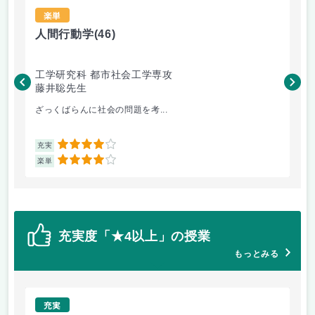
楽単
人間行動学
(46)
人
工学研究科 都市社会工学専攻
工
藤井聡先生
藤
ざっくばらんに社会の問題を考...
人
4
充実
充
4
楽単
楽
充実度「★4以上」の授業
もっとみる
充実